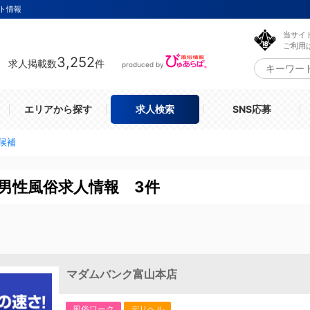
ト情報
当サイ
ご利用
3,252
求人掲載数
件
produced by
エリアから探す
求人検索
SNS応募
候補
男性風俗求人情報 3件
マダムバンク富山本店
風俗ワーク
デリヘル