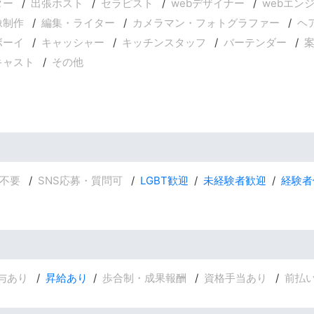
ター
出張ホスト
セラピスト
webデザイナー
webエン
像制作
編集・ライター
カメラマン・フォトグラファー
ヘ
ボーイ
キャッシャー
キッチンスタッフ
バーテンダー
キャスト
その他
不要
SNS応募・質問可
LGBT歓迎
未経験者歓迎
経験者
与あり
昇給あり
歩合制・成果報酬
資格手当あり
前払