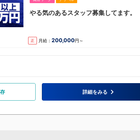
やる気のあるスタッフ募集してます。
200,000
月給：
円～
正
存
詳細をみる