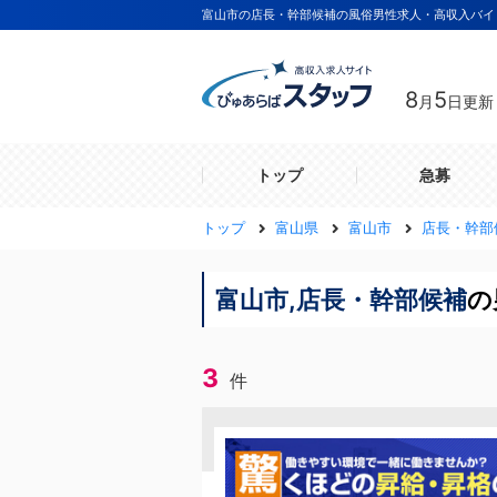
富山市の店長・幹部候補の風俗男性求人・高収入バイ
8
5
月
日更新
トップ
急募
トップ
富山県
富山市
店長・幹部
富山市,店長・幹部候補
の
3
件