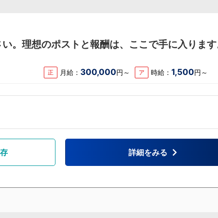
さい。理想のポストと報酬は、ここで手に入ります
300,000
1,500
月給：
円～
時給：
円～
正
ア
存
詳細をみる