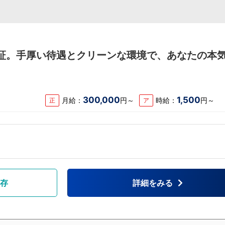
保証。手厚い待遇とクリーンな環境で、あなたの本
300,000
1,500
月給：
円～
時給：
円～
正
ア
存
詳細をみる