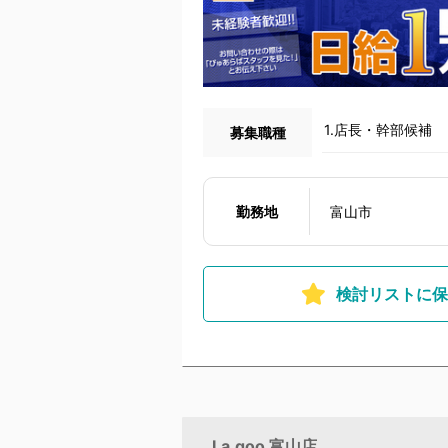
1.店長・幹部候補
募集職種
勤務地
富山市
検討リストに保
La.qoo 富山店