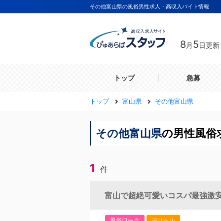
その他富山県の風俗男性求人・高収入バイト情報
8
5
月
日更新
トップ
急募
トップ
富山県
その他富山県
その他富山県
の男性風俗
1
件
富山で超絶可愛いコスパ最強激
風俗ワーク
デリヘル