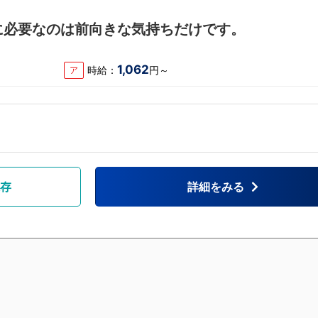
に必要なのは前向きな気持ちだけです。
1,062
時給：
円～
ア
存
詳細をみる