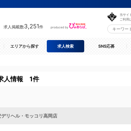
当サイ
ご利用
3,251
求人掲載数
件
produced by
エリアから探す
求人検索
SNS応募
求人情報 1件
安デリヘル・モッコリ高岡店