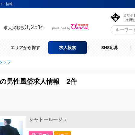
イト情報
当サイ
ご利用
3,251
求人掲載数
件
produced by
エリアから探す
求人検索
SNS応募
タッフ
の男性風俗求人情報 2件
シャトールージュ
風俗ワーク
ソープ