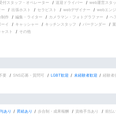
受付スタッフ・オペレーター
送迎ドライバー
web運営スタ
ター
出張ホスト
セラピスト
webデザイナー
webエン
像制作
編集・ライター
カメラマン・フォトグラファー
ヘ
ボーイ
キャッシャー
キッチンスタッフ
バーテンダー
キャスト
その他
不要
SNS応募・質問可
LGBT歓迎
未経験者歓迎
経験者
与あり
昇給あり
歩合制・成果報酬
資格手当あり
前払