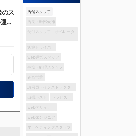
級のス
店舗スタッフ
の運営
店長・幹部候補
受付スタッフ・オペレータ
ー
送迎ドライバー
web運営スタッフ
事務・経理スタッフ
企画営業
講習員・インストラクター
出張ホスト
セラピスト
webデザイナー
webエンジニア
マーケティングスタッフ