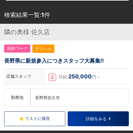
検索結果一覧:
1
件
隣の奥様 佐久店
風俗ワーク
デリヘル
長野県に新規参入につきスタッフ大募集‼
250,000
店舗スタッフ
月給:
円～
正
勤務地
長野県佐久市
リストに保存
詳細をみる