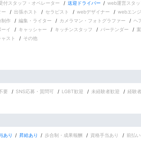
受付スタッフ・オペレーター
送迎ドライバー
web運営スタッ
ター
出張ホスト
セラピスト
webデザイナー
webエン
像制作
編集・ライター
カメラマン・フォトグラファー
ヘ
ボーイ
キャッシャー
キッチンスタッフ
バーテンダー
キャスト
その他
不要
SNS応募・質問可
LGBT歓迎
未経験者歓迎
経験
与あり
昇給あり
歩合制・成果報酬
資格手当あり
前払い