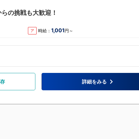
からの挑戦も大歓迎！
1,001
時給：
円～
ア
存
詳細をみる