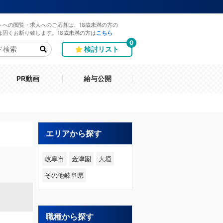
トへの閲覧・求人へのご応募は、18歳未満の方の
は固くお断り致します。18歳未満の方は
こちら
0
検討リスト
PR動画
給与公開
エリアから探す
岐阜市
金津園
大垣
その他岐阜県
職種から探す