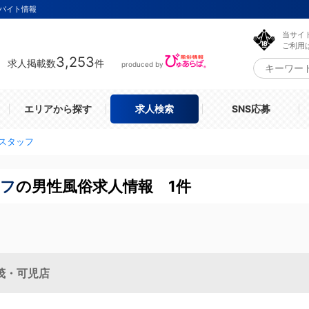
バイト情報
当サイ
ご利用
3,253
求人掲載数
件
produced by
エリアから探す
求人検索
SNS応募
スタッフ
ッフ
の男性風俗求人情報 1件
茂・可児店