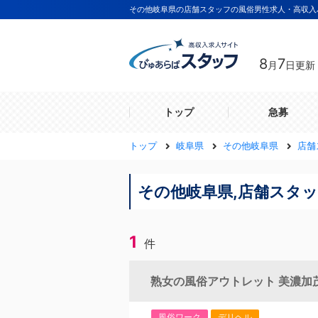
その他岐阜県の店舗スタッフの風俗男性求人・高収入
8
7
月
日更新
トップ
急募
トップ
岐阜県
その他岐阜県
店舗
その他岐阜県,店舗スタ
1
件
熟女の風俗アウトレット 美濃加
風俗ワーク
デリヘル