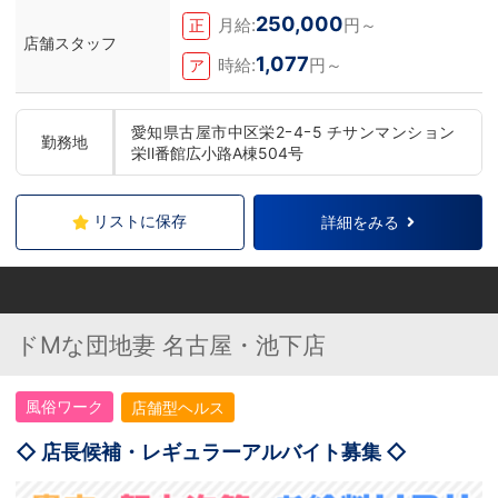
250,000
月給:
円～
正
店舗スタッフ
1,077
時給:
円～
ア
愛知県古屋市中区栄2ｰ4ｰ5 チサンマンション
勤務地
栄Ⅱ番館広小路A棟504号
リストに保存
詳細をみる
ドMな団地妻 名古屋・池下店
風俗ワーク
店舗型ヘルス
◇ 店長候補・レギュラーアルバイト募集 ◇