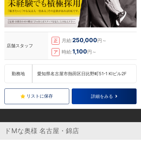
250,000
月給:
円～
正
店舗スタッフ
1,100
時給:
円～
ア
勤務地
愛知県名古屋市熱田区日比野町51-1 KIビル2F
リストに保存
詳細をみる
ドMな奥様 名古屋・錦店