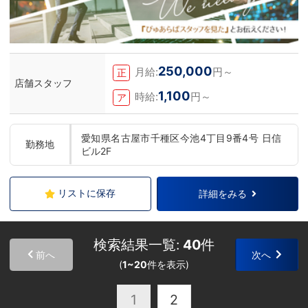
250,000
月給:
円～
正
店舗スタッフ
1,100
時給:
円～
ア
愛知県名古屋市千種区今池4丁目9番4号 日信
勤務地
ビル2F
リストに保存
詳細をみる
検索結果一覧:
40
件
前へ
次へ
(
1~20
件を表示)
1
2