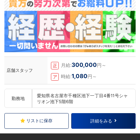
300,000
月給:
円～
正
店舗スタッフ
1,080
時給:
円～
ア
愛知県名古屋市千種区池下一丁目4番11号シャ
勤務地
リオン池下5階6階
リストに保存
詳細をみる