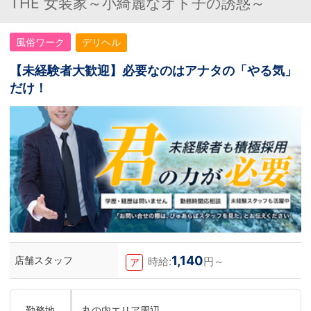
THE 女装家～小綺麗なオト子の誘惑～
風俗ワーク
デリヘル
【未経験者大歓迎】必要なのはアナタの「やる気」
だけ！
1,140
店舗スタッフ
時給:
円～
ア
勤務地
丸の内エリア周辺