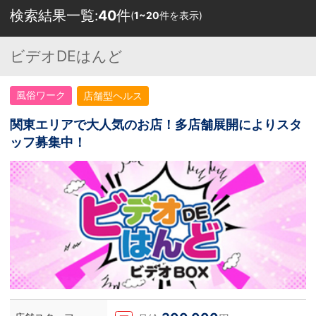
検索結果一覧:
40
件
(
1~20
件を表示)
ビデオDEはんど
風俗ワーク
店舗型ヘルス
関東エリアで大人気のお店！多店舗展開によりスタ
ッフ募集中！