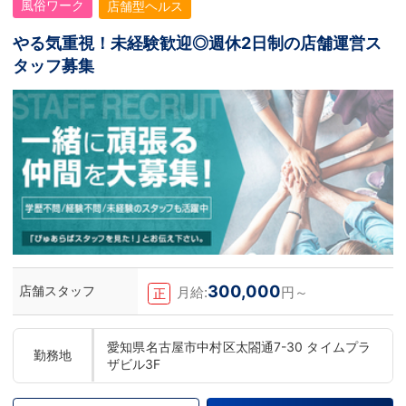
風俗ワーク
店舗型ヘルス
やる気重視！未経験歓迎◎週休2日制の店舗運営ス
タッフ募集
300,000
店舗スタッフ
月給:
円～
正
愛知県名古屋市中村区太閤通7-30 タイムプラ
勤務地
ザビル3F