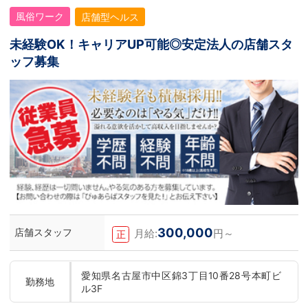
風俗ワーク
店舗型ヘルス
未経験OK！キャリアUP可能◎安定法人の店舗スタ
ッフ募集
300,000
店舗スタッフ
月給:
円～
正
愛知県名古屋市中区錦3丁目10番28号本町ビ
勤務地
ル3F