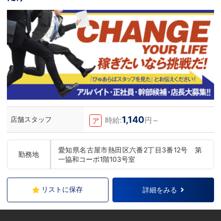
1,140
店舗スタッフ
時給:
円～
ア
愛知県名古屋市熱田区六番2丁目3番12号 第
勤務地
一協和コーポ1階103号室
リストに保存
詳細をみる