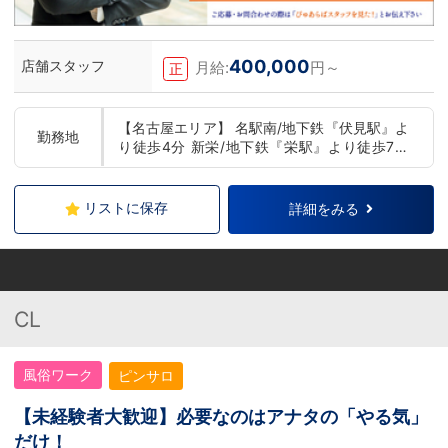
400,000
店舗スタッフ
月給:
円～
正
【名古屋エリア】 名駅南/地下鉄『伏見駅』よ
勤務地
り徒歩4分 新栄/地下鉄『栄駅』より徒歩7分
【梅田エリア】 各線『梅田駅』より徒歩2分
【日本橋エリア】 各線『日本橋駅』より徒歩1
分 【谷九エリア】 各線『谷町九丁目駅』より
リストに保存
詳細をみる
徒歩1分半 【堺エリア】 南海高野線『堺東
駅』から徒歩2分 【京都エリア】 阪急『京都
河原町駅』より徒歩10分 京阪『祇園四条駅』
より徒歩8分 (八坂神社のすぐ近くです！)
CL
風俗ワーク
ピンサロ
【未経験者大歓迎】必要なのはアナタの「やる気」
だけ！