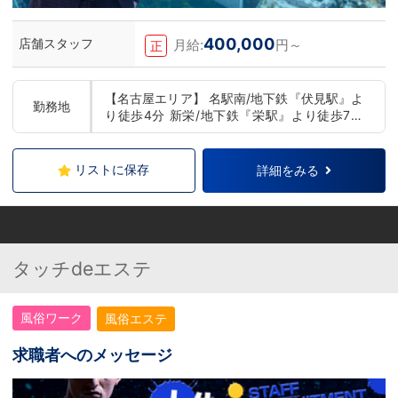
400,000
店舗スタッフ
月給:
円～
正
【名古屋エリア】 名駅南/地下鉄『伏見駅』よ
勤務地
り徒歩4分 新栄/地下鉄『栄駅』より徒歩7分
【梅田エリア】 各線『梅田駅』より徒歩2分
【日本橋エリア】 各線『日本橋駅』より徒歩1
分 【谷九エリア】 各線『谷町九丁目駅』より
リストに保存
詳細をみる
徒歩1分半 【堺エリア】 南海高野線『堺東
駅』から徒歩2分 【京都エリア】 阪急『京都
河原町駅』より徒歩10分 京阪『祇園四条駅』
より徒歩8分 (八坂神社のすぐ近くです！)
タッチdeエステ
風俗ワーク
風俗エステ
求職者へのメッセージ