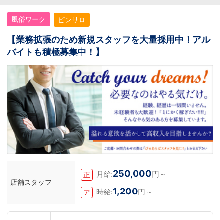
風俗ワーク
ピンサロ
【業務拡張のため新規スタッフを大量採用中！アル
バイトも積極募集中！】
250,000
月給:
円～
正
店舗スタッフ
1,200
時給:
円～
ア