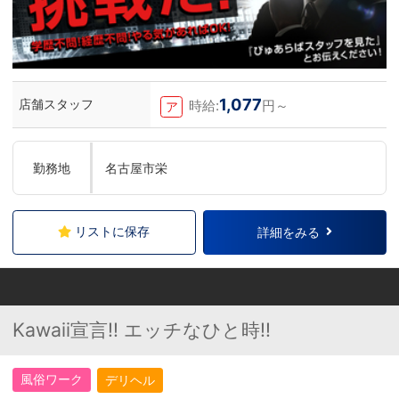
1,077
店舗スタッフ
時給:
円～
ア
勤務地
名古屋市栄
リストに保存
詳細をみる
Kawaii宣言!! エッチなひと時!!
風俗ワーク
デリヘル