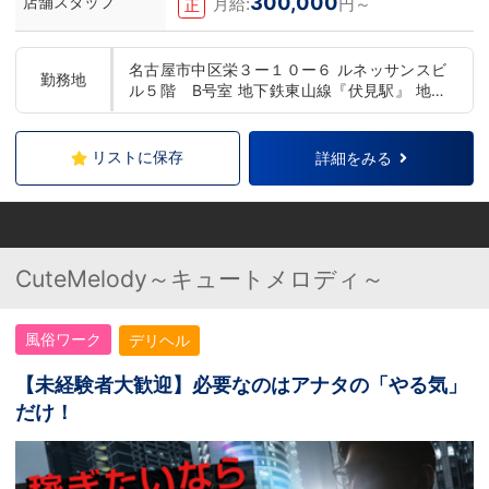
300,000
店舗スタッフ
月給:
円～
正
名古屋市中区栄３ー１０ー６ ルネッサンスビ
勤務地
ル５階 B号室 地下鉄東山線『伏見駅』 地下
鉄名城線・東山線『栄駅』 徒歩１０分
リストに保存
詳細をみる
CuteMelody～キュートメロディ～
風俗ワーク
デリヘル
【未経験者大歓迎】必要なのはアナタの「やる気」
だけ！