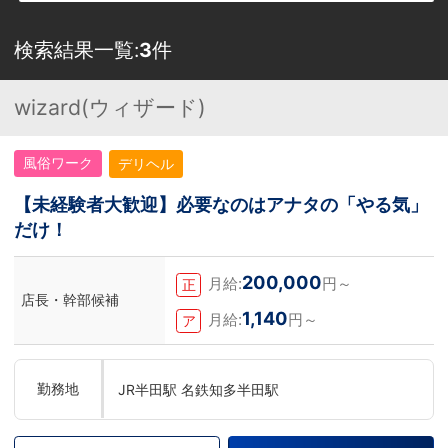
検索結果一覧:
3
件
wizard(ウィザード)
風俗ワーク
デリヘル
【未経験者大歓迎】必要なのはアナタの「やる気」
だけ！
200,000
月給:
円～
正
店長・幹部候補
1,140
月給:
円～
ア
勤務地
JR半田駅 名鉄知多半田駅