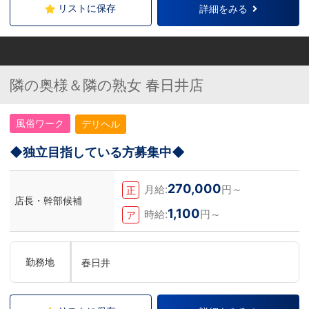
リストに保存
詳細をみる
隣の奥様＆隣の熟女 春日井店
風俗ワーク
デリヘル
◆独立目指している方募集中◆
270,000
月給:
円～
正
店長・幹部候補
1,100
時給:
円～
ア
勤務地
春日井