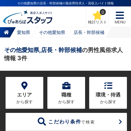
その他愛知県の店長・幹部候補の風俗男性求人・高収入バイト情報
0
検討リスト
MENU
愛知県
その他愛知県
店長・幹部候補
その他愛知県,店長・幹部候補
の男性風俗求人
情報 3件
エリア
職種
環境・待遇
から探す
から探す
から探す
こだわり条件
で検索