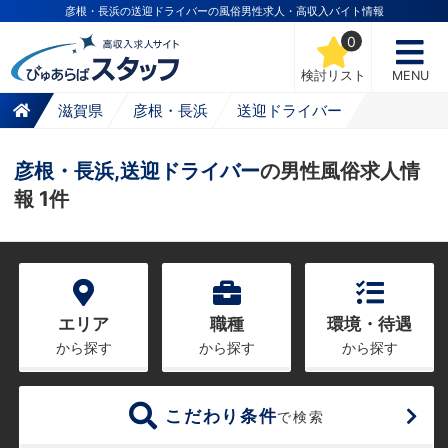
彦根・長浜の送迎ドライバーの風俗男性求人・高収入バイト情報
0
検討リスト
MENU
滋賀県
彦根・長浜
送迎ドライバー
彦根・長浜,送迎ドライバー
の男性風俗求人情
報 1件
エリア
職種
環境・待遇
から探す
から探す
から探す
こだわり条件
で検索