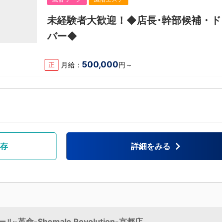
未経験者大歓迎！◆店長･幹部候補・ド
バー◆
500,000
月給：
円～
正
存
詳細をみる
命-Shemale Revolution-京都店