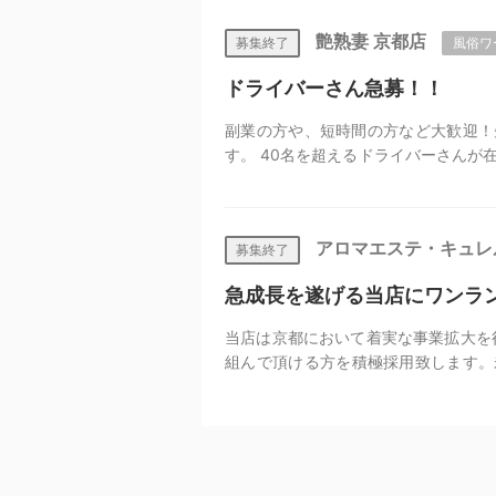
艶熟妻 京都店
風俗ワ
募集終了
ドライバーさん急募！！
副業の方や、短時間の方など大歓迎！
す。 40名を超えるドライバーさんが
ラー出勤の方など貴方の働き方を最大
要普通自動車免許 ナビ搭載の自家用車
くても大歓迎！ 自動車任意保険加入し
アロマエステ・キュレ
募集終了
おります 副業の方、大歓迎！ 《給与
有/最大で時給1,200円の方もいらっし
急成長を遂げる当店にワンラ
ン代別途全額支給 （夏季はエアコン
当店は京都において着実な事業拡大を
組んで頂ける方を積極採用致します。
丁寧に指導致しますので、真面目に取
につきます。 確実に伸びているお店な
的に仕事に取り組み高額収入を狙って
事を覚えていく等、働き方は貴方次第
は京都トップクラスだと思います。 