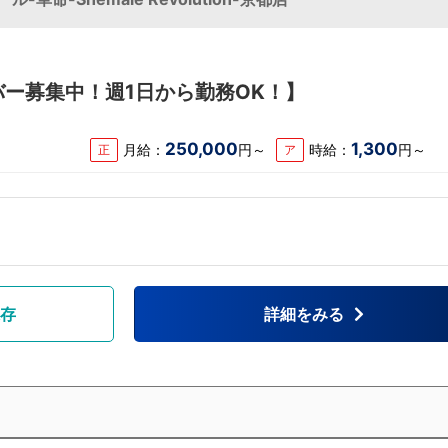
ー募集中！週1日から勤務OK！】
250,000
1,300
月給：
円～
時給：
円～
正
ア
存
詳細をみる