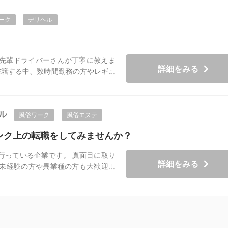
ーク
デリヘル
先輩ドライバーさんが丁寧に教えま
詳細をみる
在籍する中、数時間勤務の方やレギュ
限考慮致します！ 《対象となる方》
持ち込みのできる方 地理に詳しくな
ている方 1日3時間からでも募集して
ル
風俗ワーク
風俗エステ
》 時給950円～（能力によって昇給
ゃいます） ※40万/月も可能 ※ガソリ
ンク上の転職をしてみませんか？
代もプラスで支給致します）
行っている企業です。 真面目に取り
詳細をみる
未経験の方や異業種の方も大歓迎！
り組めば短期間で仕事もスキルも身
ので様々な働き方が選べます。 意欲
いったり、一方で自分のペースで仕
です！ 働きやすさやキャリアアップ
当店で無理なく安定した収入を手に入