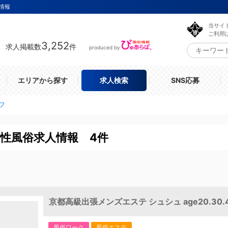
情報
当サイ
ご利用
3,252
求人掲載数
件
produced by
エリアから探す
求人検索
SNS応募
フ
性風俗求人情報 4件
京都高級出張メンズエステ シュシュ age20.30.4
風俗ワーク
風俗エステ