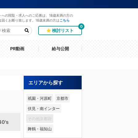
トへの閲覧・求人へのご応募は、18歳未満の方の
は固くお断り致します。18歳未満の方は
こちら
0
検討リスト
PR動画
給与公開
エリアから探す
祇園・河原町
京都市
伏見・南インター
その他京都府
0's
舞鶴・福知山