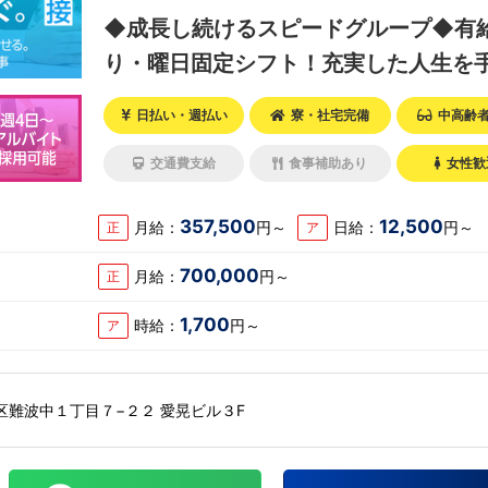
◆成長し続けるスピードグループ◆有
り・曜日固定シフト！充実した人生を
れませんか？
日払い・週払い
寮・社宅完備
中高齢
交通費支給
食事補助あり
女性歓
357,500
12,500
月給：
円～
日給：
円～
正
ア
700,000
月給：
円～
正
1,700
時給：
円～
ア
区難波中１丁目７−２２ 愛晃ビル３F