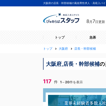
大阪府の店長・幹部候補の風俗男性求人・高収入バイ
8
7
月
日更新
トップ
急募
トップ
大阪府
店長・幹部候補
大阪府,店長・幹部候補
の
117
件
1
～
20
件を表示