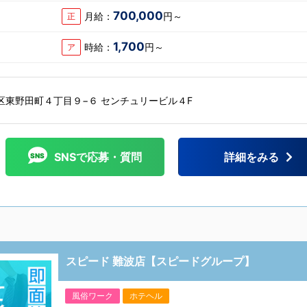
700,000
月給：
円～
正
1,700
時給：
円～
ア
区東野田町４丁目９−６ センチュリービル４F
SNSで応募・質問
詳細をみる
スピード 難波店【スピードグループ】
風俗ワーク
ホテヘル