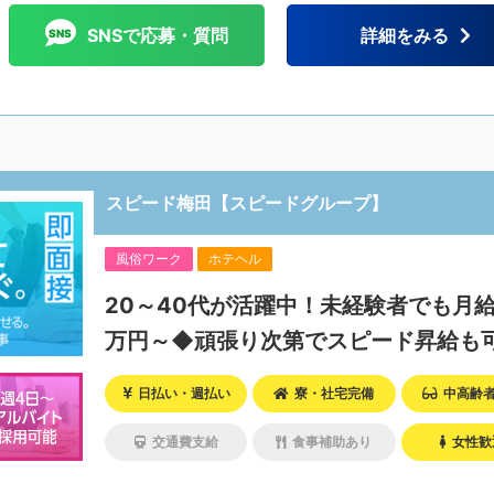
SNSで応募・質問
詳細をみる
スピード梅田【スピードグループ】
風俗ワーク
ホテヘル
20～40代が活躍中！未経験者でも月給
万円～◆頑張り次第でスピード昇給も
日払い・週払い
寮・社宅完備
中高齢
交通費支給
食事補助あり
女性歓