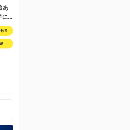
給あ
手に入
者歓迎
迎