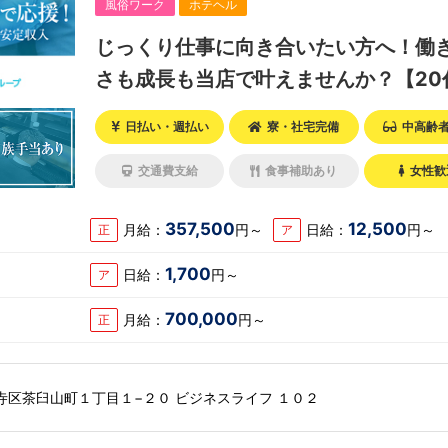
風俗ワーク
ホテヘル
じっくり仕事に向き合いたい方へ！働
さも成長も当店で叶えませんか？【20
極採用中！】
日払い・週払い
寮・社宅完備
中高齢
交通費支給
食事補助あり
女性歓
357,500
12,500
月給：
円～
日給：
円～
正
ア
1,700
日給：
円～
ア
700,000
月給：
円～
正
寺区茶臼山町１丁目１−２０ ビジネスライフ １０２