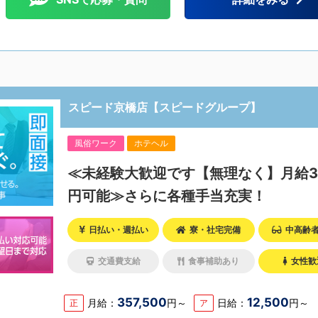
スピード京橋店【スピードグループ】
風俗ワーク
ホテヘル
≪未経験大歓迎です【無理なく】月給3
円可能≫さらに各種手当充実！
日払い・週払い
寮・社宅完備
中高齢
交通費支給
食事補助あり
女性歓
357,500
12,500
月給：
円～
日給：
円～
正
ア