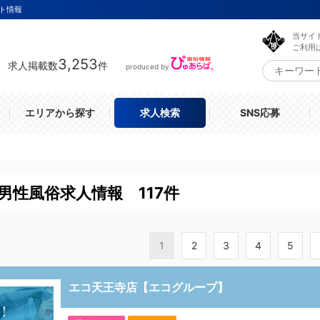
ト情報
当サイ
ご利用
3,253
求人掲載数
件
produced by
エリアから探す
求人検索
SNS応募
男性風俗求人情報 117件
1
2
3
4
5
エコ天王寺店【エコグループ】