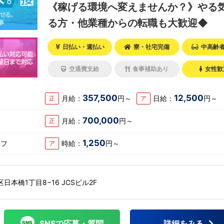
《稼げる環境へ変えませんか？》やる
る方・他業種からの転職も大歓迎◆
日払い・週払い
寮・社宅完備
中高齢
交通費支給
食事補助あり
女性歓
357,500
12,500
月給：
円～
日給：
円～
正
ア
700,000
月給：
円～
正
1,250
ッフ
時給：
円～
ア
本橋1丁目8−16 JCSビル2F
SNSで応募・質問
詳細をみる