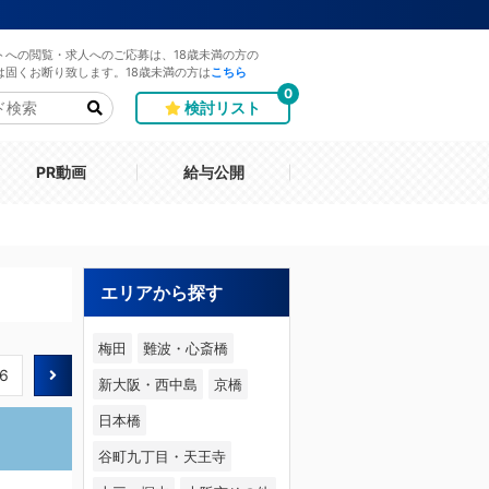
トへの閲覧・求人へのご応募は、18歳未満の方の
は固くお断り致します。18歳未満の方は
こちら
0
検討リスト
PR動画
給与公開
エリアから探す
梅田
難波・心斎橋
6
新大阪・西中島
京橋
日本橋
谷町九丁目・天王寺