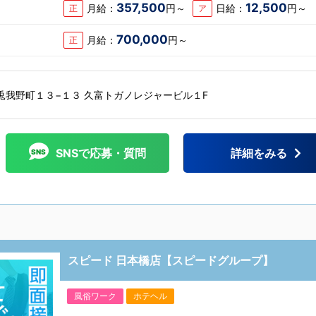
357,500
12,500
月給：
円～
日給：
円～
正
ア
700,000
月給：
円～
正
兎我野町１３−１３ 久富トガノレジャービル１F
SNSで応募・質問
詳細をみる
スピード 日本橋店【スピードグループ】
風俗ワーク
ホテヘル