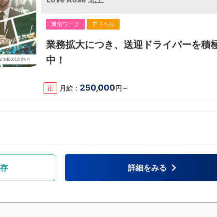
風俗ワーク
デリヘル
業務拡大につき、送迎ドライバーを積
中！
250,000
月給：
円～
正
存
詳細をみる