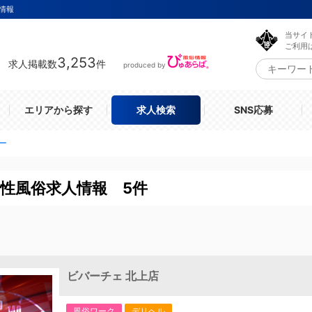
情報
当サイ
ご利用
3,253
求人掲載数
件
produced by
エリアから探す
求人検索
SNS応募
ー
性風俗求人情報 5件
ビバーチェ 北上店
風俗ワーク
デリヘル