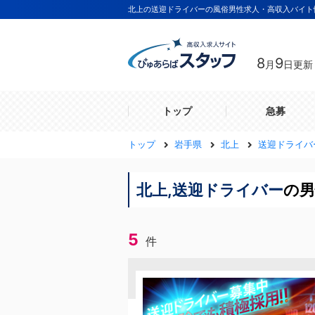
北上の送迎ドライバーの風俗男性求人・高収入バイト
8
9
月
日更新
トップ
急募
トップ
岩手県
北上
送迎ドライバ
北上,送迎ドライバー
の男
5
件