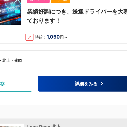
業績好調につき、送迎ドライバーを大
ております！
1,050
時給：
円～
ア
・北上・盛岡
存
詳細をみる
Love Rose 北上