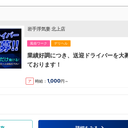
岩手浮気妻 北上店
風俗ワーク
デリヘル
業績好調につき、送迎ドライバーを大
ております！
1,000
時給：
円～
ア
存
詳細をみる