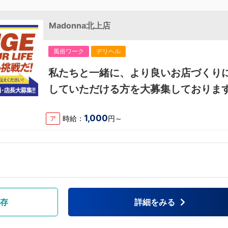
Madonna北上店
風俗ワーク
デリヘル
私たちと一緒に、より良いお店づくり
していただける方を大募集しておりま
1,000
時給：
円～
ア
存
詳細をみる