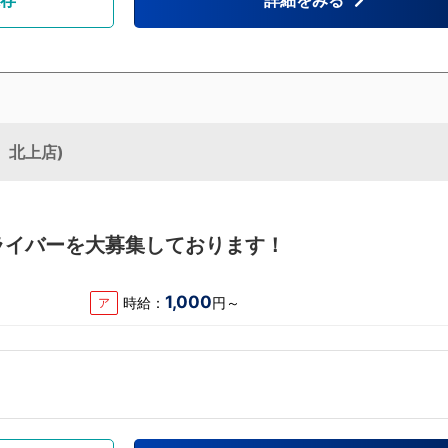
、北上店)
ライバーを大募集しております！
1,000
時給：
円～
ア