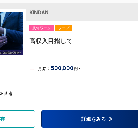
KINDAN
風俗ワーク
ソープ
高収入目指して
500,000
月給：
円～
正
35番地
存
詳細をみる