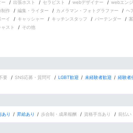
ター
出張ホスト
セラピスト
webデザイナー
webエン
像制作
編集・ライター
カメラマン・フォトグラファー
ヘ
ボーイ
キャッシャー
キッチンスタッフ
バーテンダー
キャスト
その他
不要
SNS応募・質問可
LGBT歓迎
未経験者歓迎
経験者
与あり
昇給あり
歩合制・成果報酬
資格手当あり
前払い