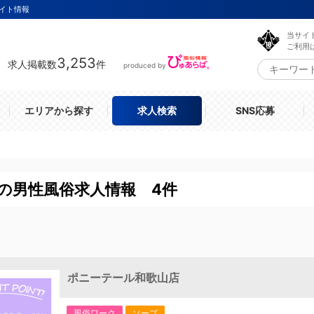
イト情報
当サイ
ご利用
3,253
求人掲載数
件
produced by
エリアから探す
求人検索
SNS応募
の男性風俗求人情報 4件
ポニーテール和歌山店
風俗ワーク
ソープ