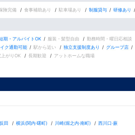
保険完備
食事補助あり
駐車場あり
制服貸与
研修あり
短期・アルバイトOK
服装・髪型自由
勤務時間・曜日応相談
バイク通勤可能
駅から近い
独立支援制度あり
グループ店
電上がりOK
長期歓迎
アットホームな職場
反田
横浜(関内·曙町)
川崎(堀之内·南町)
西川口·蕨