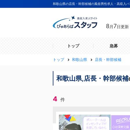
和歌山県の店長・幹部候補の風俗男性求人・高収入バ
8
7
月
日更新
トップ
急募
トップ
和歌山県
店長・幹部候補
和歌山県,店長・幹部候補
4
件