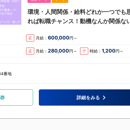
環境・人間関係・給料どれか一つでも
れば転職チャンス！動機なんか関係な
600,000
月給：
円～
正
280,000
1,200
月給：
円～
時給：
円～
正
ア
34番地
存
詳細をみる