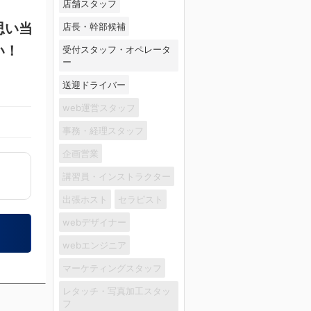
店舗スタッフ
思い当
店長・幹部候補
い！
受付スタッフ・オペレータ
ー
送迎ドライバー
web運営スタッフ
事務・経理スタッフ
企画営業
講習員・インストラクター
出張ホスト
セラピスト
webデザイナー
webエンジニア
マーケティングスタッフ
レタッチ・写真加工スタッ
フ