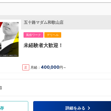
五十路マダム和歌山店
風俗ワーク
デリヘル
未経験者大歓迎！
400,000
月給：
円～
正
辺
存
詳細をみる