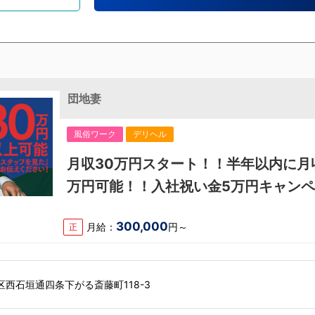
団地妻
風俗ワーク
デリヘル
月収30万円スタート！！半年以内に月
万円可能！！入社祝い金5万円キャン
実施中！
300,000
月給：
円～
正
西石垣通四条下がる斎藤町118-3