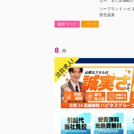
な中、また店舗数が
噂もございます。
ソープランド ハピ
スグループで働く
皆生温泉
お店がまた増える
トに空き枠有！！
風俗ワーク
ソープ
スグループの中でも
けるチャンスが転
こ、これは…(ﾟДﾟ
じゃないですか！
8
いなら、このビッ
件
いでください！！
ープで上を目指し
注目求人!
ープは年功序列で
す。頑張り次第で
部枠への昇格が可
る方には必要な席
きる環境ですので
際に入社後、最短で
た先輩もいます。
ナタも続きません
けではなく女性も
ループ初の女性店
す。それでもまだ
非オフィシャルサ
【https://happine