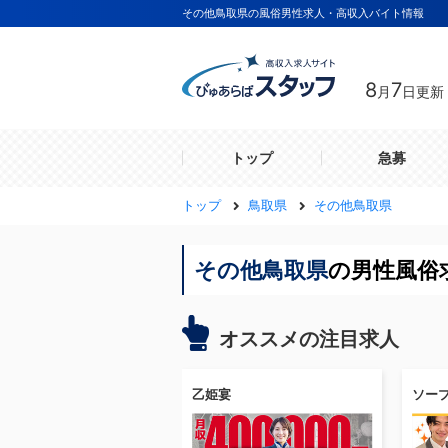
その他鳥取県の風俗男性求人・高収入バイト情報
8
7
月
日更新
トップ
急募
トップ
鳥取県
その他鳥取県
その他鳥取県
の男性風俗
オススメの注目求人
乙姫宴