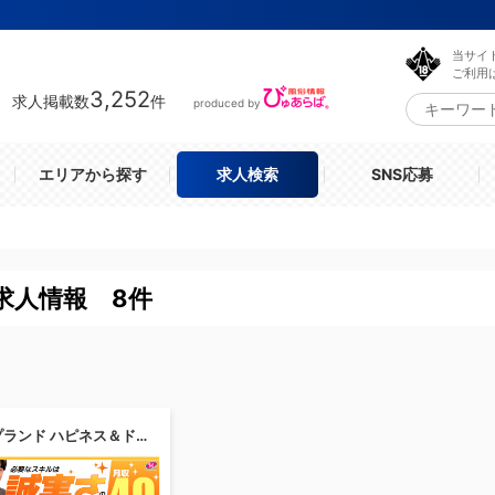
当サイ
ご利用
3,252
求人掲載数
件
produced by
エリアから探す
求人検索
SNS応募
求人情報 8件
ソープランド ハピネス＆ドリーム 米子 皆生温泉