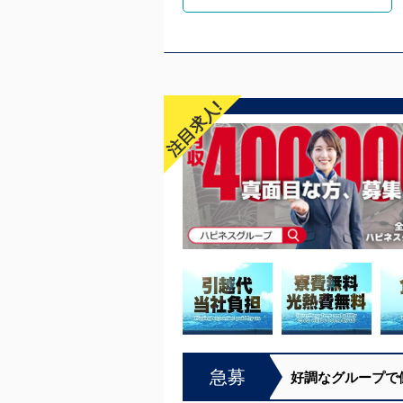
注目求人!
急募
好調なグループで