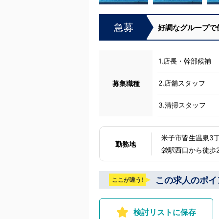
手数ですがコピー＆
を開いていただけ
ンタビュー動画な
急募
好調なグループで
み出すキッカケに
しれません。是非ご覧
米子で「オトコの
ン」実施中！1年勤
1.店長・幹部候補
成報奨金100万円
代も当社負担！！
2.店舗スタッフ
募集職種
3.清掃スタッフ
米子市皆生温泉3丁目 下記いずれかの店舗に配属 東京 五反田：五反田駅から徒歩
勤務地
袋駅西口から徒歩2分 吉原：三ノ
茨城 水戸：水戸駅からバス5分 北海道 札幌：すすきの
皆生温泉 愛媛：松山道後温泉 九州・沖縄 福岡：中洲川端
この求人のポイ
ここが違う!
備中 他にも
検討リストに保存