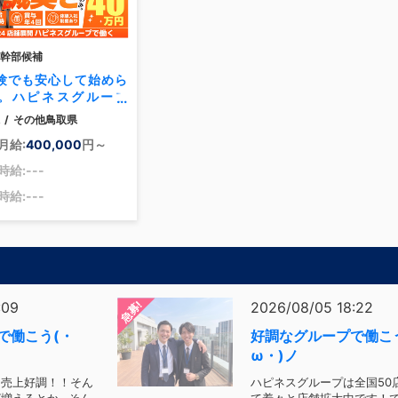
幹部候補
験でも安心して始めら
。ハピネスグループ
あなたの“最初の一歩”を
/
その他鳥取県
で応援します！
月給:
400,000
円～
時給:---
時給:---
急募!
:09
2026/08/05 18:22
で働こう(・
好調なグループで働こ
ω・)ノ
は売上好調！！そん
ハピネスグループは全国50