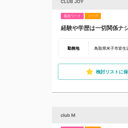
CLUB JOY
風俗ワーク
ソープ
経験や学歴は一切関係ナ
勤務地
鳥取県米子市皆生温泉
検討リストに保
club M