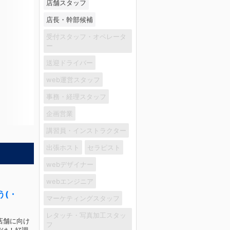
店舗スタッフ
店長・幹部候補
受付スタッフ・オペレータ
ー
送迎ドライバー
web運営スタッフ
事務・経理スタッフ
企画営業
講習員・インストラクター
出張ホスト
セラピスト
webデザイナー
webエンジニア
う(・
マーケティングスタッフ
レタッチ・写真加工スタッ
店舗に向け
フ