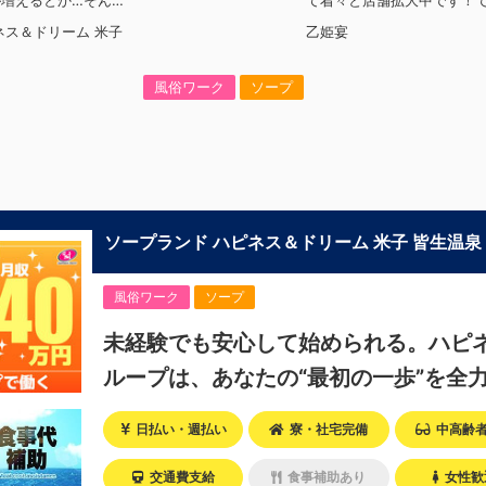
増えるとか…そんな
て着々と店舗拡大中です！
では！好調なハピネ
なハピネスグループで働く
ネス＆ドリーム 米子
乙姫宴
利点とは！？新しい
は！？新しいお店がまた増
予定なので役職ポス
職ポストに空き枠有！！ 
つまり・・・ハピネ
り・・・ハピネスグループ
風俗ワーク
ソープ
、今！1番役職に就
今！1番役職に就けるチャン
がっているんです。
ているんです。こ、これは…(ﾟ
;)「今」入社するべき
「今」入社するべきじゃな
？！？のし上がりた
か！？！？ のし上がりた
グチャンス見逃さな
のビッグチャンス見逃さな
チャンスの多いグル
い！！チャンスの多いグル
ませんか？？当グル
目指しませんか？？当グル
はなく実力主義で
序列ではなく実力主義です。
ソープランド ハピネス＆ドリーム 米子 皆生温泉
いくらでも店長や幹
第でいくらでも店長や幹部
能なんです！力のあ
が可能なんです！力のある
をしっかりご用意で
な席をしっかりご用意でき
風俗ワーク
ソープ
ご安心ください。実
のでご安心ください。実際
8ヶ月で店長になっ
最短で8ヶ月で店長になった
未経験でも安心して始められる。ハピ
その先輩のあとにア
す。その先輩のあとにアナ
か！？勿論、男性だ
せんか！？ 勿論、男性だけ
ループは、あなたの“最初の一歩”を全
活躍中。ハピネスグ
性も活躍中。ハピネスグル
援します！
長だって目指せま
性店長だって目指せます。
迷ってるって方は是
日払い・週払い
寮・社宅完備
だ迷ってるって方は是非オ
中高齢
イトをご覧下さい。
サイトをご覧下さい。
ss-group.biz/​】※お
【https://happiness-group
交通費支給
食事補助あり
女性歓