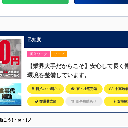
乙姫宴
風俗ワーク
ソープ
【業界大手だからこそ】安心して長く
環境を整備しています。
日払い・週払い
寮・社宅完備
中高齢
交通費支給
食事補助あり
女性歓
働こう(・ω・)ノ