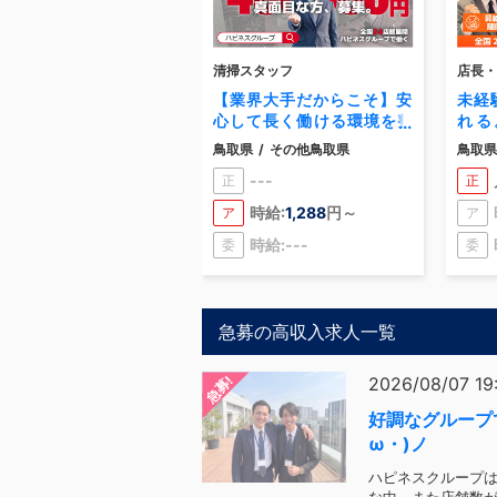
清掃スタッフ
店長・
【業界大手だからこそ】安
未経
心して長く働ける環境を整
れる
備しています。
は、
鳥取県
/
その他鳥取県
鳥取県
全力
---
正
正
時給:
1,288
円～
ア
ア
時給:---
委
委
急募の高収入求人一覧
急募!
2026/08/07 19
好調なグループ
ω・)ノ
ハピネスクループ