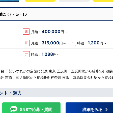
ペーストしてURL
お手数ですがコピー＆ペー
ればです。先輩のイ
URLを開いていただければ
ど、アナタが一歩踏
のインタビュー動画など、
働こう(・ω・)ノ
なるものがあるかも
歩踏み出すキッカケになる
ください(^^)鳥取
かもしれません。是非ご覧くだ
出稼ぎキャンペー
鳥取米子で 「オトコの出稼
務480万円＋目標達
ーン」実施中！1年勤務480
400,000
月給：
円～
正
☆※今だけ限定引越し
達成報奨金100万円☆※今
！
し代も当社負担！！！
315,000
1,200
月給：
円～
時給：
円～
正
ア
1,288
時給：
円～
ア
2分 池袋：池
輪駅から徒歩8分 神奈川 横浜：京急線黄金町駅から徒歩8分
駅から徒歩5分 中国・四国 鳥取：米子市
駅から徒歩8分 沖縄：那覇市※出店準
ント・魅力
続々出店予定 遠方からのご応募の方にはWEB面接対応しております
SNSで応募・質問
詳細をみる