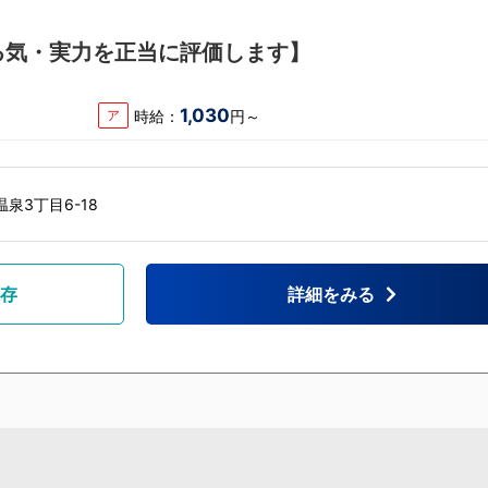
る気・実力を正当に評価します】
1,030
時給：
円～
ア
泉3丁目6-18
存
詳細をみる