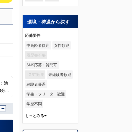
ストして
です。先輩
アナタが一
ものがある
環境・待遇から探す
さい(^^)
ぎキャンペ
万円＋目標
応募要件
だけ限定引越
中高齢者歓迎
女性歓迎
履歴書不要
SNS応募・質問可
LGBT歓迎
未経験者歓迎
経験者優遇
学生・フリーター歓迎
学歴不問
もっとみる