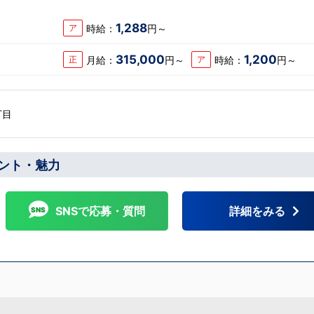
1,288
時給：
円～
ア
315,000
1,200
月給：
円～
時給：
円～
正
ア
丁目
ント・魅力
SNSで応募・質問
詳細をみる