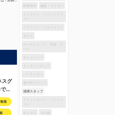
では！好調
利点と
映像制作
編集・ライター
えるので役
つま
カメラマン・フォトグラフ
の中でも、
ァー
スが転がっ
ヘアメイク・スタイリスト
Дﾟ;)
いです
ホスト
いなら、こ
いでくださ
ホールスタッフ・黒服・ボ
ープで上を
ーイ
ープは年功
 頑張り次
キャッシャー
枠への昇格
方には必要
キッチンスタッフ
る環境です
に入社後、
バーテンダー
先輩もいま
ネスグ
案内所スタッフ
タも続きま
ではなく女
力で応
清掃スタッフ
ープ初の女
それでもま
チャットボーイ・パフォー
フィシャル
者歓迎
マー
.biz/​】 ※
キャスト
その他
迎