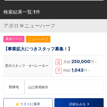
検索結果一覧:
1
件
アポロ☆ニューハーフ
風俗ワーク
ニューハーフ
【事業拡大につきスタッフ募集！】
250,000
月給:
円～
正
受付スタッフ・オペレーター
1,043
時給:
円～
ア
勤務地
山口県周南市
リストに保存
詳細をみる