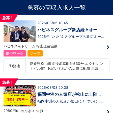
急募の高収入求人一覧
急募！
2026/08/05 18:45
ハピネスグループ新店続々オープ
ン決定！
2026年もハピネスグループの新店オープ
ンが決定！新しいお店で新しい環境で働い
てみませんか？いままでの職歴も学歴も一
ハピネス＆ドリーム 松山道後温泉
切関係ありません。頑張り次第で20代で
年収1000万円も夢じゃないんです！一般
風俗ワーク
ソープ
職からの転職や、女性からのご応募大歓
迎！学歴・職歴・性別など関係なく、スタ
愛媛県松山市道後多幸町5番30号 エクセレン
ッフ一人ひとりが働きやすい環境のお店で
勤務地
トビル1階 下記いずれかの店舗に配属 東京 五
す。現在多くの女性スタッフが勤務してお
ります。業界経験のある方もない方もご応
反田：五反田駅から徒歩2分 池袋：池袋駅西
募大歓迎です！キャスト経験のある方には
口から徒歩2分 吉原：三ノ輪駅から徒歩8分 神
新人キャストさんにお仕事を教えるアドバ
急募！
奈川 横浜：京急線黄金町駅から徒歩8分 茨城
イザーのお仕事もございます。当グループ
2026/08/03 20:08
水戸：水戸駅からバス5分 北海道 札幌：すす
は年功序列ではなく実力主義です。 頑張
きの駅から徒歩5分 中国・四国 鳥取：米子市
り次第でいくらでも店長や幹部枠への昇格
福岡中洲の人気店が松山に上陸！
が可能なんです！力のある方には必要な席
皆生温泉 愛媛：松山道後温泉 九州・沖縄 福
まだまだ役職ポストに空き発生
をしっかりご用意できる環境ですのでご安
福岡中洲の人気店が松山に！ ついに…！
岡：中洲川端駅から徒歩8分 沖縄：那覇市※出
心ください。実際に入社後、最短で8ヶ月
2980円(にゃんきゅっぱ)がオープンしま
中！
店準備中 他にも続々出店予定 遠方からのご応
で店長になった先輩もいます。その先輩の
した！！ (๑´ω`ﾉﾉﾞぱちぱち～ オープンし
2980円(にゃんきゅっぱ)
募の方にはWEB面接対応しております