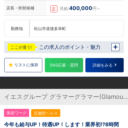
400,000
店長・幹部候補
月給:
円～
正
勤務地
松山市道後多幸町
この求人のポイント・魅力
ここが違う!
リストに保存
SNS応募・質問
詳細をみる
イエスグループ グラマーグラマー(Glamour
Glamour)松山店
風俗ワーク
店舗型ヘルス
今年も給与UP！待遇UP！します！業界初⁉8時間