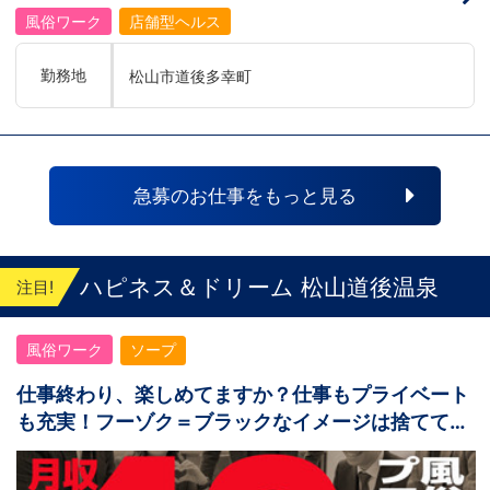
あとにアナタも続きませんか！？
たばかりなのですが…！【好調につき】一
緒に働ける仲間を募集中！ 役職ポストに
風俗ワーク
店舗型ヘルス
空き有。 上が詰まっているから店長には
なれない…。年功序列だから先輩がいなく
ならないと上にはいけない…。 そんなこ
勤務地
松山市道後多幸町
とは2980円ではございませ
ん！！！！ 実力主義ですので、勤続年数
が長いから偉いって事はなく、社歴が浅く
ても、頑張り次第で役職者へのしあがれま
す！！ 最短入社8ヶ月で店長になった先
輩も！ こう聞くと夢のある仕事だと思い
ます。一般企業で上に駆け上がるまでは勤
急募のお仕事をもっと見る
続年数や時間が必要で、どれだけ時間をか
けても結果が出ない場合がありますよ
ね。。。2980円ならいつまで経っても…
ってことはございません！しっかりと評価
を行う会社ですので、頑張りが認められな
ハピネス＆ドリーム 松山道後温泉
注目!
いって事はないんです。認められる＝自分
の自信にも繋がりますので自分自身の成長
を実感出来る環境です。 さらに！まだま
風俗ワーク
ソープ
だこれからも店舗数拡大 を視野に入れて
おります！！！だから誰にでもチャンスは
あります。今の自分を変えたい！生活を変
仕事終わり、楽しめてますか？仕事もプライベート
えたい！もっと稼ぎたい！！ 熱意のある
も充実！フーゾク＝ブラックなイメージは捨てて
方からのご応募をお待ちしております(^^)
／
OK！