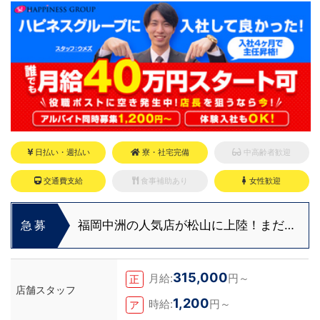
日払い・週払い
寮・社宅完備
中高齢者歓迎
交通費支給
食事補助あり
女性歓迎
福岡中洲の人気店が松山に上陸！まだま
急募
だ役職ポストに空き発生中！
315,000
月給:
円～
正
店舗スタッフ
1,200
時給:
円～
ア