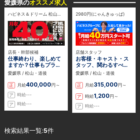
愛媛県の
オススメ求人
ハピネス＆ドリーム 松山道後温泉
2980円(にゃんきゅっぱ)
店長・幹部候補
店舗スタッフ
仕事終わり、楽しめて
お客様・キャスト・ス
ますか？仕事もプライ
タッフ、関わるすべて
ベートも充実！フーゾ
の人が「よかった」と
愛媛県 / 松山・道後
愛媛県 / 松山・道後
ク＝ブラックなイメー
思える環境をつくる組
ジは捨ててOK！
織。
400,000
315,000
月給
円～
月給
円～
正
正
時給---
1,200
ア
時給
円～
ア
時給---
ア
時給---
ア
検索結果一覧:
5
件