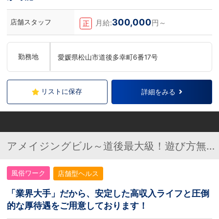
300,000
店舗スタッフ
月給:
円～
正
勤務地
愛媛県松山市道後多幸町6番17号
リストに保存
詳細をみる
アメイジングビル～道後最大級！遊び方無限
大∞ヘルス♪～
風俗ワーク
店舗型ヘルス
「業界大手」だから、安定した高収入ライフと圧倒
的な厚待遇をご用意しております！