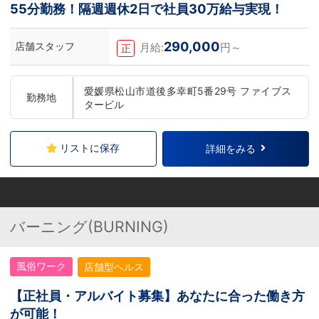
55分勤務！隔週週休2日で社員30万給与実現！
290,000
店舗スタッフ
月給:
円～
正
愛媛県松山市道後多幸町5番29号 ファイブス
勤務地
タービル
リストに保存
詳細をみる
バーニング(BURNING)
風俗ワーク
店舗型ヘルス
【正社員・アルバイト募集】あなたに合った働き方
が可能！