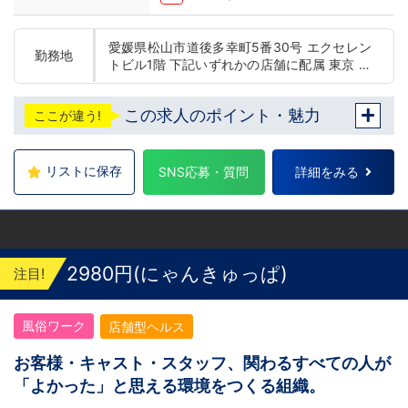
愛媛県松山市道後多幸町5番30号 エクセレン
勤務地
トビル1階 下記いずれかの店舗に配属 東京 五
反田：五反田駅から徒歩2分 池袋：池袋駅西
口から徒歩2分 吉原：三ノ輪駅から徒歩8分
この求人のポイント・魅力
ここが違う!
神奈川 横浜：京急線黄金町駅から徒歩8分 茨
城 水戸：水戸駅からバス5分 北海道 札幌：す
すきの駅から徒歩5分 中国・四国 鳥取：米子
市皆生温泉 愛媛：松山道後温泉 九州・沖縄
リストに保存
SNS応募・質問
詳細をみる
福岡：中洲川端駅から徒歩8分 沖縄：那覇市※
出店準備中 他にも続々出店予定 遠方からのご
応募の方にはWEB面接対応しております
2980円(にゃんきゅっぱ)
注目!
風俗ワーク
店舗型ヘルス
お客様・キャスト・スタッフ、関わるすべての人が
「よかった」と思える環境をつくる組織。