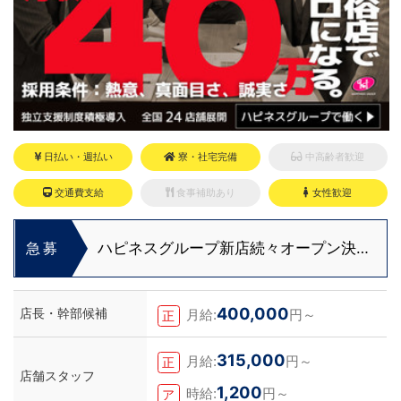
日払い・週払い
寮・社宅完備
中高齢者歓迎
交通費支給
食事補助あり
女性歓迎
ハピネスグループ新店続々オープン決
急募
定！
400,000
店長・幹部候補
月給:
円～
正
315,000
月給:
円～
正
店舗スタッフ
1,200
時給:
円～
ア