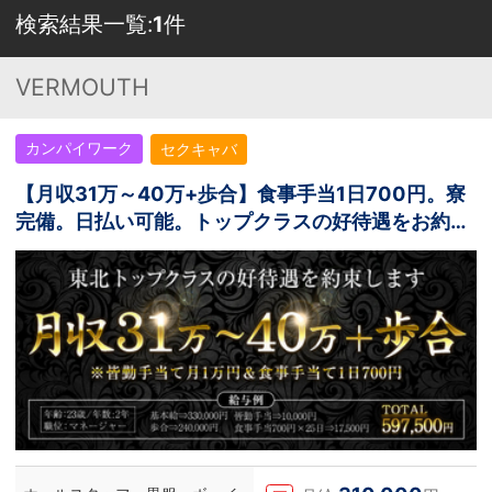
検索結果一覧:
1
件
VERMOUTH
カンパイワーク
セクキャバ
【月収31万～40万+歩合】食事手当1日700円。寮
完備。日払い可能。トップクラスの好待遇をお約
束。