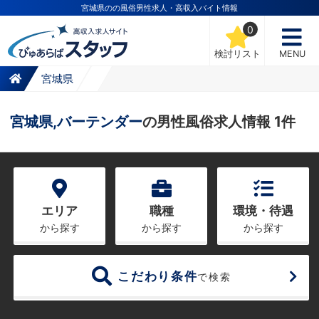
宮城県のの風俗男性求人・高収入バイト情報
0
検討リスト
MENU
宮城県
宮城県,バーテンダー
の男性風俗求人情報 1件
エリア
職種
環境・待遇
から探す
から探す
から探す
こだわり条件
で検索