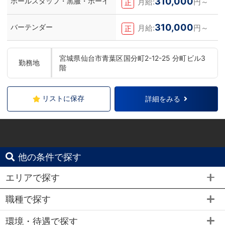
310,000
ホールスタッフ・黒服・ボーイ
月給:
円～
正
310,000
バーテンダー
月給:
円～
正
宮城県仙台市青葉区国分町2-12-25 分町ビル3
勤務地
階
リストに保存
詳細をみる
他の条件で探す
エリアで探す
職種で探す
環境・待遇で探す