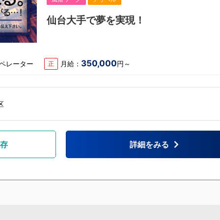
仙台大手で夢を実現！
350,000
オペレーター
月給：
円～
正
区
存
詳細をみる