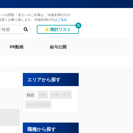
トへの閲覧・求人へのご応募は、18歳未満の方の
は固くお断り致します。18歳未満の方は
こちら
0
検討リスト
PR動画
給与公開
エリアから探す
仙台
仙南
大崎・古川
その他宮城県
職種から探す