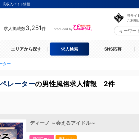
・高収入バイト情報
当サイ
ご利用
3,251
求人掲載数
件
produced by
エリアから探す
求人検索
SNS応募
ーター
オペレーター
の男性風俗求人情報 2件
ディーノ ～会えるアイドル～
風俗ワーク
デリヘル