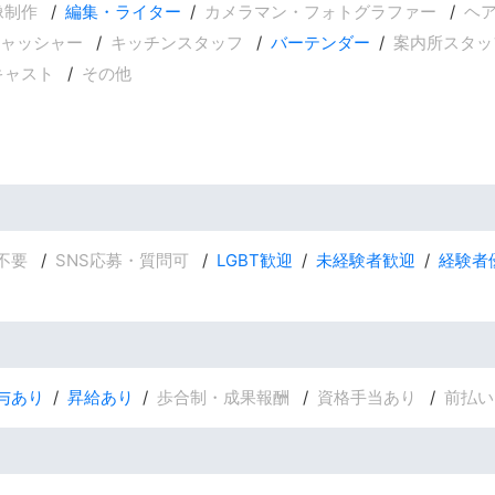
像制作
編集・ライター
カメラマン・フォトグラファー
ヘ
ャッシャー
キッチンスタッフ
バーテンダー
案内所スタッ
キャスト
その他
不要
SNS応募・質問可
LGBT歓迎
未経験者歓迎
経験者
与あり
昇給あり
歩合制・成果報酬
資格手当あり
前払い