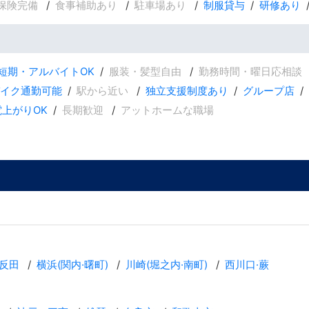
保険完備
食事補助あり
駐車場あり
制服貸与
研修あり
短期・アルバイトOK
服装・髪型自由
勤務時間・曜日応相談
バイク通勤可能
駅から近い
独立支援制度あり
グループ店
電上がりOK
長期歓迎
アットホームな職場
反田
横浜(関内·曙町)
川崎(堀之内·南町)
西川口·蕨