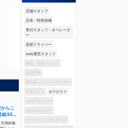
店舗スタッフ
店長・幹部候補
受付スタッフ・オペレータ
ー
送迎ドライバー
web運営スタッフ
事務・経理スタッフ
企画営業
講習員・インストラクター
出張ホスト
セラピスト
webデザイナー
だからこ
webエンジニア
月給35万
マーケティングスタッフ
！圧倒的集