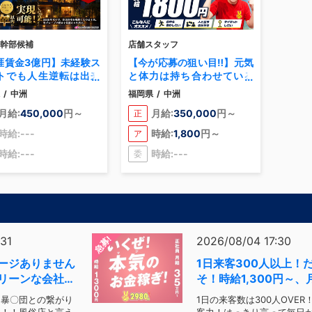
幹部候補
店舗スタッフ
涯賃金3億円】未経験ス
【今が応募の狙い目‼】元気
トでも人生逆転は出来
と体力は持ち合わせている
20代で年収750万円は
か！？やる気さえあれば
/
中洲
福岡県
/
中洲
せる金額！
OK！経験の有無は関係な
月給:
450,000
円～
月給:
350,000
円～
正
し！
時給:---
時給:
1,800
円～
ア
時給:---
時給:---
委
急募!
:31
2026/08/04 17:30
ージありません
1日来客300人以上！
リーンな会社一
そ！時給1,300円～、
～！
は暴〇団との繋がり
1日の来客数は300人OVER