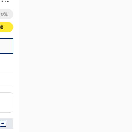
！経
者歓迎
迎