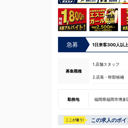
急募
1日来客300人以
1.店舗スタッフ
募集職種
2.店長・幹部候補
勤務地
福岡県福岡市博多区中
この求人のポイ
ここが違う!