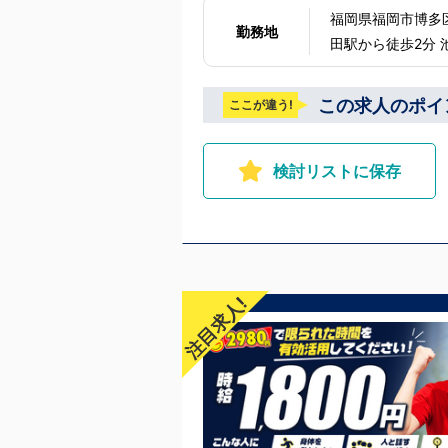
福岡県福岡市博多区中洲1-4-18 下記の全エリアで募
勤務地
田駅から徒歩2分 池袋
急線黄金町駅から徒歩8分 茨城 水戸：水戸駅からバス5分 福岡 
北海道 札幌：すすきの駅から徒歩5分 中国・
この求人のポイ
ここが違う!
沖縄 沖縄：那覇市※出店準備中 他にも続々出店予定 遠
ております
検討リストに保存
注目求人!