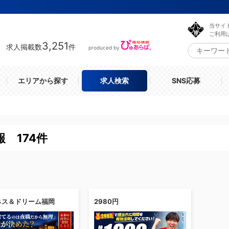
当サイ
ご利用
3,251
求人掲載数
件
produced by
エリアから探す
求人検索
SNS応募
 174件
ネス＆ドリーム福岡
2980円