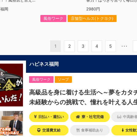
ん！！風俗店と言え
客力！はっきり言って毎日
クにいて、辞める時
だからこそ一緒に働く社員
ム福岡
2980円
じゃないの…(((;
します！アルバイトは時給1,
思ってる方も多いと思い
（深夜割増込み 1,625円）
風俗ワーク
店舗型ヘルス(トクヨク)
ループではありえま
験）でも月給35万スタート
、そういったイメー
（店長・幹部候補）は月給4
に取り組んでおりま
ト！とにかく元気で明るい
社社長がお答えして
用！給与は35万円以上可能
ージにアップしてお
第でどんどん昇給できます
1
2
3
4
5
･･･
ください！安心安全
れは業界初！？退職金制度
ネスグループ一択で
定です！学歴・経験不問 
りたい未来をハピネ
歓迎です。やる気を重視し
ハピネス福岡
で描きませんか？？
は随時受け付けております
おります。
軽にお問い合わせ下さい！
風俗ワーク
ソープ
高級品を身に着ける生活へ～夢をカタ
未経験からの挑戦で、憧れを叶える人
日払い・週払い
寮・社宅完備
中高齢
交通費支給
食事補助あり
女性歓