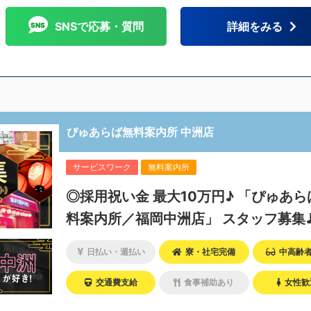
SNSで応募・質問
詳細をみる
ぴゅあらば無料案内所 中洲店
サービスワーク
無料案内所
◎採用祝い金 最大10万円♪ 「ぴゅあらば無
料案内所／福岡中洲店」 スタッフ募集
日払い・週払い
寮・社宅完備
中高齢
交通費支給
食事補助あり
女性歓