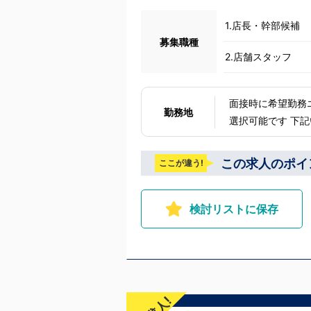
1.店長・幹部候補
募集職種
2.店舗スタッフ
面接時に希望勤務
勤務地
選択可能です 下記いずれかの店舗に配属 東京 五反田：五反田駅から徒歩2分 池袋：池袋駅西口
から徒歩2分 吉原：三ノ輪駅から徒歩8分
戸：水戸駅からバス5分 福岡 福岡：中洲川端駅から徒歩8分 北海道 札
この求人のポイ
ここが違う!
5分 中国・四国 鳥取：米子市皆生温泉 愛媛：松山道後温泉 沖縄 沖縄：那覇市※出店準備中 他
にも続々出店予定
検討リストに保存