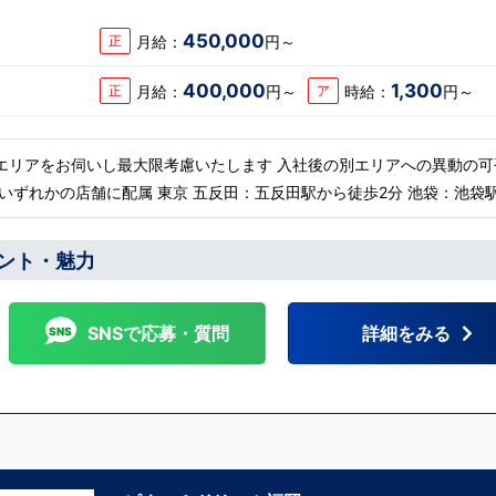
450,000
月給：
円～
正
400,000
1,300
月給：
円～
時給：
円～
正
ア
エリアをお伺いし最大限考慮いたします 入社後の別エリアへの異動の可
 神奈川 横浜：京急線黄金町駅から徒歩8分 茨城 水
幌：すすきの駅から徒歩
ント・魅力
 遠方からのご応募の方にはWEB面接対応しております
SNSで応募・質問
詳細をみる