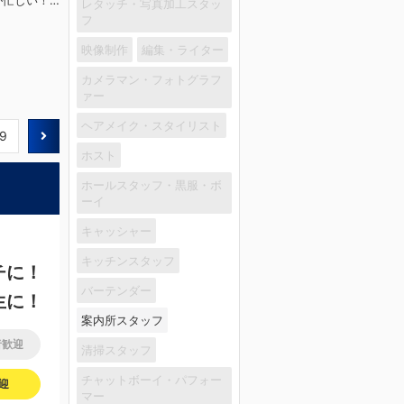
が忙しい！
レタッチ・写真加工スタッ
に随時還元
フ
300円～
正社員（未経
映像制作
編集・ライター
！正社員
カメラマン・フォトグラフ
0万スター
ァー
方、即採
！やる気次
ヘアメイク・スタイリスト
！！！いず
9
も設ける予
ホスト
未経験者大
ます！面接
ホールスタッフ・黒服・ボ
ので、お気
ーイ
キャッシャー
キッチンスタッフ
チに！
バーテンダー
生に！
案内所スタッフ
者歓迎
清掃スタッフ
チャットボーイ・パフォー
迎
マー