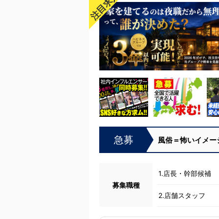
注目求人!
急募
風俗＝怖いイメー
1.店長・幹部候補
募集職種
2.店舗スタッフ