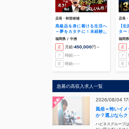
店長・幹部候補
店長・
高級品を身に着ける生活へ
【生
～夢をカタチに！未経験か
ター
らの挑戦で、憧れを叶える
る！
福岡県
/
中洲
福岡県
人生に！
目指
月給:
450,000
円～
正
正
時給:---
ア
ア
時給:---
委
委
急募の高収入求人一覧
急募!
2026/08/04 17
風俗＝怖いイメ
か？選ぶならク
択！
ハピネスグループ