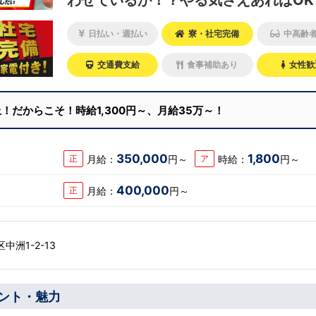
わせているか！？やる気さえあればOK
験の有無は関係なし！
日払い・週払い
寮・社宅完備
中高齢
交通費支給
食事補助あり
女性歓
上！だからこそ！時給1,300円～、月給35万～！
350,000
1,800
月給：
円～
時給：
円～
正
ア
400,000
月給：
円～
正
洲1-2-13
ント・魅力