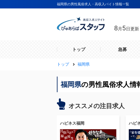
福岡県の男性風俗求人・高収入バイト情報一覧
8
5
月
日更新
トップ
急募
トップ
福岡県
福岡県
の男性風俗求人情報
オススメの注目求人
ハピネス福岡
ハピ