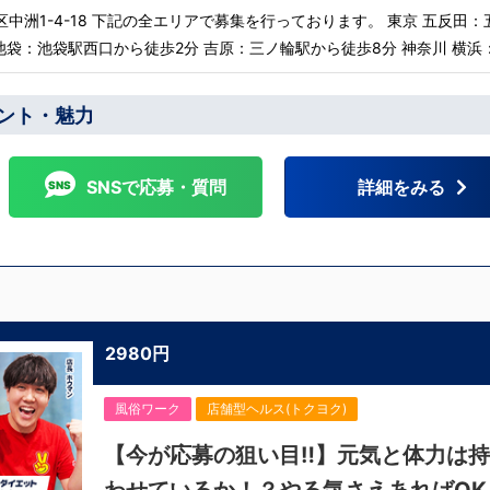
集を行っております。 東京 五反田：五反
：池袋駅西口から徒歩2分 吉原：三ノ輪駅から徒歩8分 神奈川 横浜：京
福岡：中洲川端駅から徒歩8分
四国 鳥取：米子市皆生温泉 愛媛：松山道後温泉
ント・魅力
方からのご応募の方にはWEB面接対応し
SNSで応募・質問
詳細をみる
2980円
風俗ワーク
店舗型ヘルス(トクヨク)
【今が応募の狙い目‼】元気と体力は