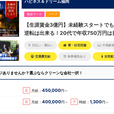
ハピネス＆ドリーム福岡
風俗ワーク
ソープ
【生涯賃金3億円】未経験スタートで
逆転は出来る！20代で年収750万円は
せる金額！
日払い・週払い
寮・社宅完備
中高齢
交通費支給
食事補助あり
女性歓
ジありませんか？選ぶならクリーンな会社一択！
450,000
月給：
円～
正
400,000
1,300
月給：
円～
時給：
円～
正
ア