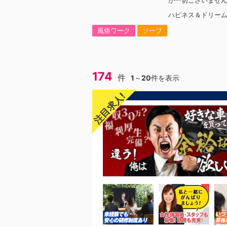
が一切ございませ
ば、怖い人がバッ
ハピネス＆ドリー
とか怖い思いをするん
´･ω･)))？？と
風俗ワーク
ソープ
ます。それは当グ
せん！！！！また
ジ改革にも積極的
す。詳しくは、弊
いる動画をお店ペ
174
件
1
～
20
件を表示
りますのでご確認
に働くなら、ハピ
注目求人!
す！！あなたのな
ス＆ドリーム福岡
ご応募お待ちして