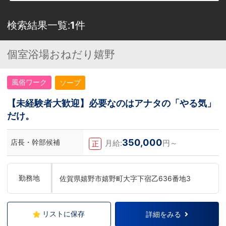
検索結果一覧:
1
件
個室浴場おねだり嬉野
風俗ワーク
ソープ
【未経験者大歓迎】必要なのはアナタの「やる気」
だけ。
350,000
店長・幹部候補
月給:
円～
正
勤務地
佐賀県嬉野市嬉野町大字下宿乙636番地3
リストに保存
詳細をみる