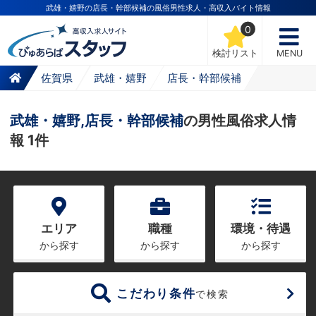
武雄・嬉野の店長・幹部候補の風俗男性求人・高収入バイト情報
0
検討リスト
MENU
佐賀県
武雄・嬉野
店長・幹部候補
武雄・嬉野,店長・幹部候補
の男性風俗求人情
報 1件
エリア
職種
環境・待遇
から探す
から探す
から探す
こだわり条件
で検索