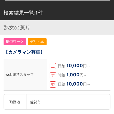
検索結果一覧:
1
件
熟女の薫り
風俗ワーク
デリヘル
【カメラマン募集】
10,000
日給:
円～
正
1,000
web運営スタッフ
時給:
円～
ア
10,000
日給:
円～
委
勤務地
佐賀市