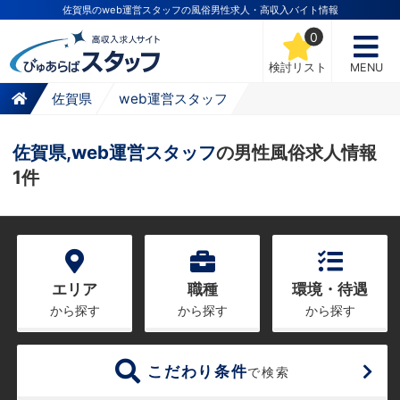
佐賀県のweb運営スタッフの風俗男性求人・高収入バイト情報
0
検討リスト
MENU
佐賀県
web運営スタッフ
佐賀県,web運営スタッフ
の男性風俗求人情報
1件
エリア
職種
環境・待遇
から探す
から探す
から探す
こだわり条件
で検索