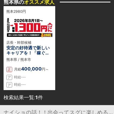
熊本県の
オススメ求人
熊本2980円
店長・幹部候補
安定の好待遇で新しい
キャリアを！「稼ぐ」
も「休む」も妥協しな
熊本県 / 熊本市
い環境がここにありま
す。
400,000
月給
円～
正
時給---
ア
時給---
ア
検索結果一覧:
1
件
ナイショの話！！出会ってスグに楽しめる話