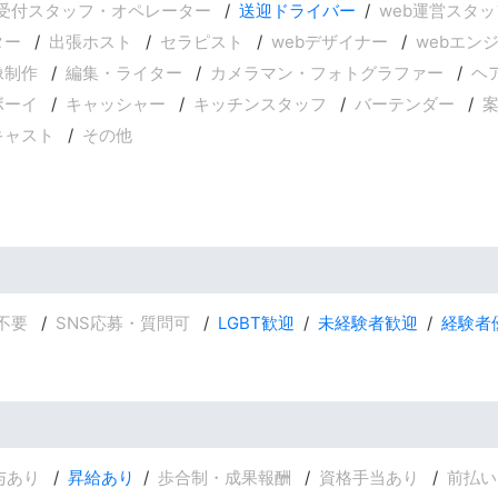
受付スタッフ・オペレーター
送迎ドライバー
web運営スタッ
ター
出張ホスト
セラピスト
webデザイナー
webエン
像制作
編集・ライター
カメラマン・フォトグラファー
ヘ
ボーイ
キャッシャー
キッチンスタッフ
バーテンダー
キャスト
その他
不要
SNS応募・質問可
LGBT歓迎
未経験者歓迎
経験者
与あり
昇給あり
歩合制・成果報酬
資格手当あり
前払い