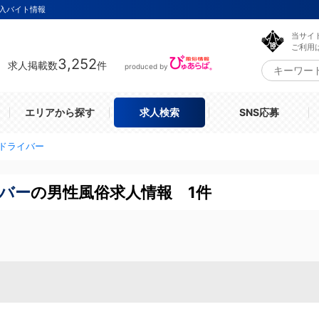
入バイト情報
当サイ
ご利用
3,252
求人掲載数
件
produced by
エリアから探す
求人検索
SNS応募
ドライバー
イバー
の男性風俗求人情報 1件