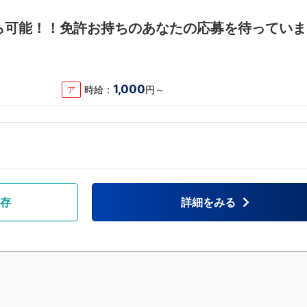
から可能！！免許お持ちのあなたの応募を待っていま
1,000
時給：
円～
ア
存
詳細をみる