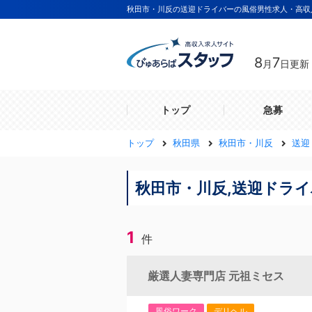
秋田市・川反の送迎ドライバーの風俗男性求人・高収
8
7
月
日更新
トップ
急募
トップ
秋田県
秋田市・川反
送迎
秋田市・川反,送迎ドラ
1
件
厳選人妻専門店 元祖ミセス
風俗ワーク
デリヘル