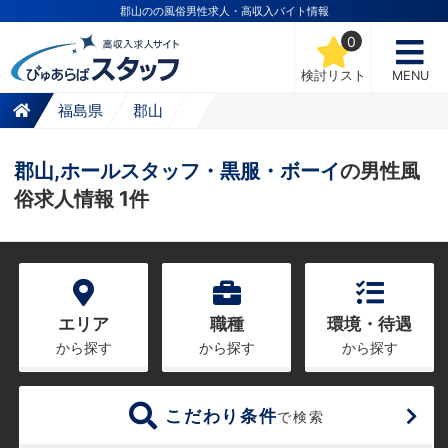
郡山のの風俗男性求人・高収入バイト情報
0
検討リスト
MENU
福島県
郡山
郡山,ホールスタッフ・黒服・ボーイ
の男性風
俗求人情報 1件
エリア
職種
環境・待遇
から探す
から探す
から探す
こだわり条件
で検索