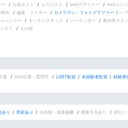
ター
出張ホスト
セラピスト
webデザイナー
webエン
像制作
編集・ライター
カメラマン・フォトグラファー
ヘ
ャッシャー
キッチンスタッフ
バーテンダー
案内所スタ
ャスト
その他
不要
SNS応募・質問可
LGBT歓迎
未経験者歓迎
経験者
与あり
昇給あり
歩合制・成果報酬
資格手当あり
前払い