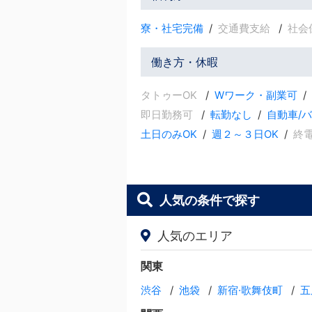
寮・社宅完備
交通費支給
社会
働き方・休暇
タトゥーOK
Wワーク・副業可
即日勤務可
転勤なし
自動車/
土日のみOK
週２～３日OK
終
人気の条件で探す
人気のエリア
関東
渋谷
池袋
新宿·歌舞伎町
五