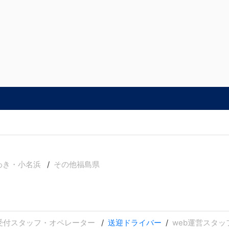
わき・小名浜
その他福島県
受付スタッフ・オペレーター
送迎ドライバー
web運営スタッ