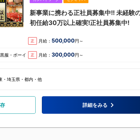
新事業に携わる正社員募集中!! 未経験
初任給30万以上確実!正社員募集中!
500,000
月給：
円～
正
300,000
・黒服・ボーイ
月給：
円～
正
東・埼玉県・都内・他
存
詳細をみる