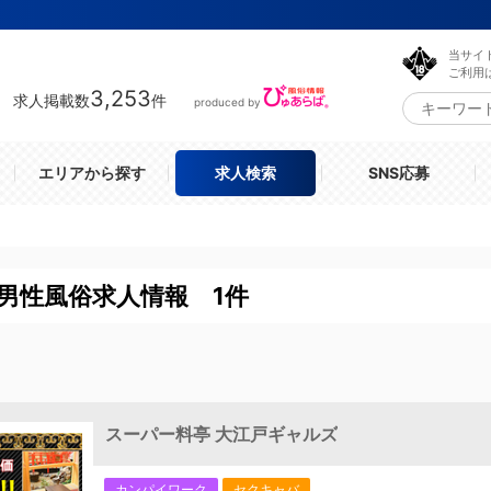
当サイ
ご利用
3,253
求人掲載数
件
produced by
エリアから探す
求人検索
SNS応募
男性風俗求人情報 1件
スーパー料亭 大江戸ギャルズ
カンパイワーク
セクキャバ