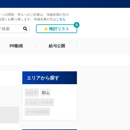
トへの閲覧・求人へのご応募は、18歳未満の方の
は固くお断り致します。18歳未満の方は
こちら
0
検討リスト
PR動画
給与公開
エリアから探す
福島市
郡山
いわき・小名浜
その他福島県