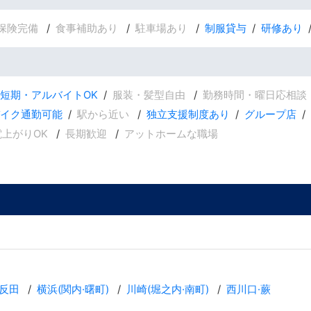
保険完備
食事補助あり
駐車場あり
制服貸与
研修あり
短期・アルバイトOK
服装・髪型自由
勤務時間・曜日応相談
バイク通勤可能
駅から近い
独立支援制度あり
グループ店
電上がりOK
長期歓迎
アットホームな職場
反田
横浜(関内·曙町)
川崎(堀之内·南町)
西川口·蕨