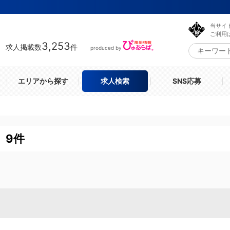
当サイ
ご利用
3,253
求人掲載数
件
produced by
エリアから探す
求人検索
SNS応募
 9件