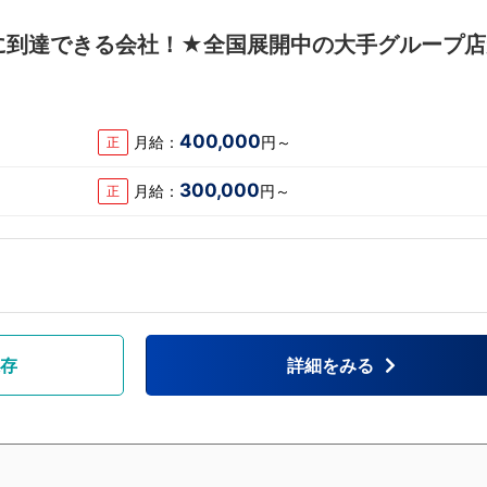
に到達できる会社！★全国展開中の大手グループ店
400,000
月給：
円～
正
300,000
月給：
円～
正
存
詳細をみる