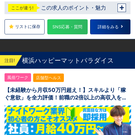
この求人のポイント・魅力
ここが違う!
リストに保存
SNS応募・質問
詳細をみる
横浜ハッピーマットパラダイス
注目!
風俗ワーク
店舗型ヘルス
【未経験から月収50万円超え！】スキルより「稼
ぐ意欲」を全力評価！前職の2倍以上の高収入を掴
み取れ！