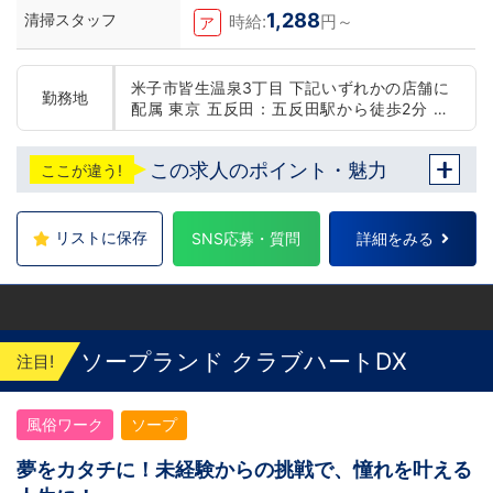
1,288
清掃スタッフ
時給:
円～
ア
米子市皆生温泉3丁目 下記いずれかの店舗に
勤務地
配属 東京 五反田：五反田駅から徒歩2分 池
袋：池袋駅西口から徒歩2分 吉原：三ノ輪駅
から徒歩8分 神奈川 横浜：京急線黄金町駅か
この求人のポイント・魅力
ここが違う!
ら徒歩8分 茨城 水戸：水戸駅からバス5分 北
海道 札幌：すすきの駅から徒歩5分 中国・四
国 鳥取：米子市皆生温泉 愛媛：松山道後温泉
九州・沖縄 福岡：中洲川端駅から徒歩8分 沖
リストに保存
SNS応募・質問
詳細をみる
縄：那覇市※出店準備中 他にも続々出店予定
遠方からのご応募の方にはWEB面接対応して
おります
ソープランド クラブハートDX
注目!
風俗ワーク
ソープ
夢をカタチに！未経験からの挑戦で、憧れを叶える