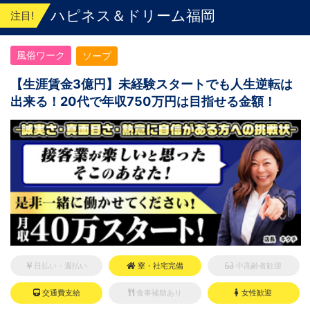
ハピネス＆ドリーム福岡
注目!
風俗ワーク
ソープ
【生涯賃金3億円】未経験スタートでも人生逆転は
出来る！20代で年収750万円は目指せる金額！
日払い・週払い
寮・社宅完備
中高齢者歓迎
交通費支給
食事補助あり
女性歓迎