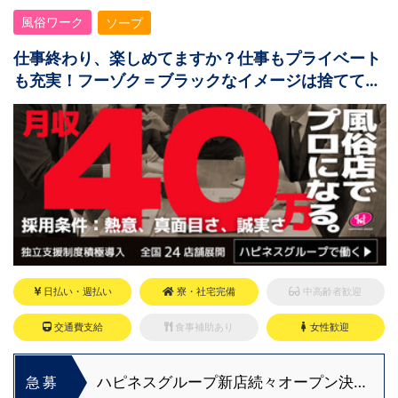
風俗ワーク
ソープ
仕事終わり、楽しめてますか？仕事もプライベート
も充実！フーゾク＝ブラックなイメージは捨てて
OK！
日払い・週払い
寮・社宅完備
中高齢者歓迎
交通費支給
食事補助あり
女性歓迎
ハピネスグループ新店続々オープン決
急募