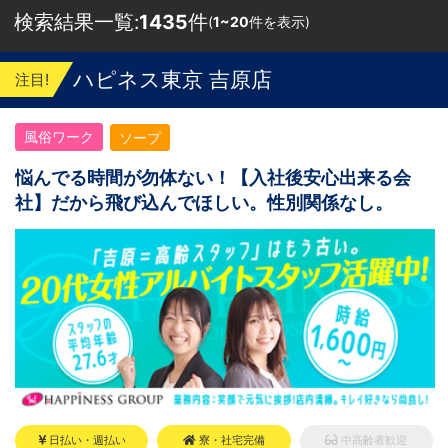
検索結果一覧:
1435
件
(
1~20
件を表示)
ハピネス東京 吉原店
注目!
風俗ワーク
ソープ
悩んでる時間が勿体ない！【入社後安心出来る会
社】だから飛び込んでほしい。性別関係なし。
日払い・週払い
寮・社宅完備
中高齢者歓迎