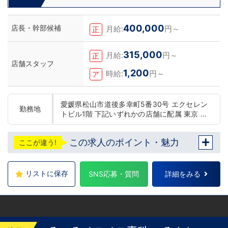
定！
400,000
店長・幹部候補
月給:
円～
正
315,000
月給:
円～
正
店舗スタッフ
1,200
時給:
円～
ア
愛媛県松山市道後多幸町5番30号 エクセレン
勤務地
トビル1階 下記いずれかの店舗に配属 東京 五
反田：五反田駅から徒歩2分 池袋：池袋駅西
口から徒歩2分 吉原：三ノ輪駅から徒歩8分
この求人のポイント・魅力
ここが違う!
神奈川 横浜：京急線黄金町駅から徒歩8分 茨
城 水戸：水戸駅からバス5分 北海道 札幌：す
すきの駅から徒歩5分 中国・四国 鳥取：米子
市皆生温泉 愛媛：松山道後温泉 九州・沖縄
リストに保存
SNS応募・質問
詳細をみる
福岡：中洲川端駅から徒歩8分 沖縄：那覇市※
出店準備中 他にも続々出店予定 遠方からのご
応募の方にはWEB面接対応しております