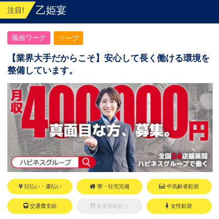
乙姫宴
注目!
風俗ワーク
ソープ
【業界大手だからこそ】安心して長く働ける環境を
整備しています。
日払い・週払い
寮・社宅完備
中高齢者歓迎
交通費支給
食事補助あり
女性歓迎