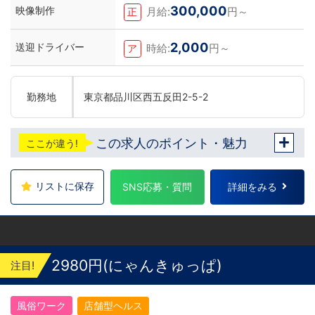
300,000
映像制作
月給:
円～
正
2,000
送迎ドライバー
時給:
円～
ア
勤務地
東京都品川区西五反田2-5-2
この求人のポイント・魅力
ここが違う!
リストに保存
SNS応募・質問
詳細をみる
2980円(にゃんきゅっぱ)
注目!
風俗ワーク
店舗型ヘルス