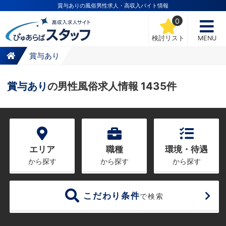
賞与ありの風俗男性求人・高収入バイト情報
0
検討リスト
MENU
賞与あり
賞与あり
の男性風俗求人情報 1435件
エリア
職種
環境・待遇
から探す
から探す
から探す
こだわり条件
で検索