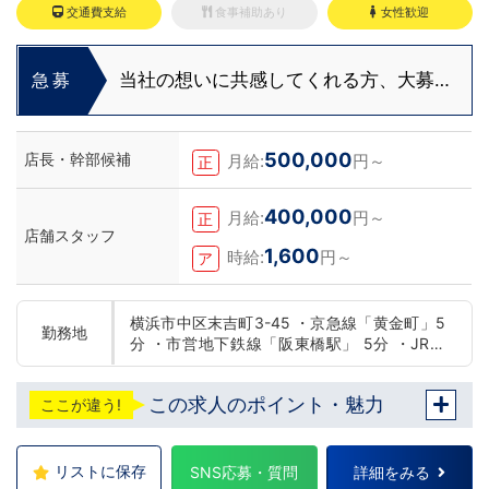
交通費支給
食事補助あり
女性歓迎
当社の想いに共感してくれる方、大募
急募
集‼
500,000
店長・幹部候補
月給:
円～
正
400,000
月給:
円～
正
店舗スタッフ
1,600
時給:
円～
ア
横浜市中区末吉町3-45 ・京急線「黄金町」5
勤務地
分 ・市営地下鉄線「阪東橋駅」 5分 ・JR線
「関内駅」15分
この求人のポイント・魅力
ここが違う!
リストに保存
SNS応募・質問
詳細をみる