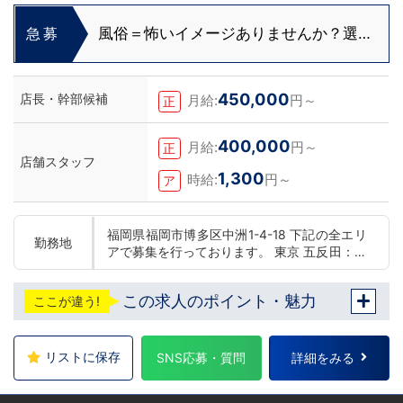
風俗＝怖いイメージありませんか？選ぶ
急募
ならクリーンな会社一択！
450,000
店長・幹部候補
月給:
円～
正
400,000
月給:
円～
正
店舗スタッフ
1,300
時給:
円～
ア
福岡県福岡市博多区中洲1-4-18 下記の全エリ
勤務地
アで募集を行っております。 東京 五反田：五
反田駅から徒歩2分 池袋：池袋駅西口から徒
歩2分 吉原：三ノ輪駅から徒歩8分 神奈川 横
この求人のポイント・魅力
ここが違う!
浜：京急線黄金町駅から徒歩8分 茨城 水戸：
水戸駅からバス5分 福岡 福岡：中洲川端駅か
ら徒歩8分 北海道 札幌：すすきの駅から徒歩
5分 中国・四国 鳥取：米子市皆生温泉 愛媛：
リストに保存
SNS応募・質問
詳細をみる
松山道後温泉 沖縄 沖縄：那覇市※出店準備中
他にも続々出店予定 遠方からのご応募の方に