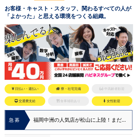
お客様・キャスト・スタッフ、関わるすべての人が
「よかった」と思える環境をつくる組織。
日払い・週払い
寮・社宅完備
中高齢者歓迎
交通費支給
食事補助あり
女性歓迎
福岡中洲の人気店が松山に上陸！まだま
急募
だ役職ポストに空き発生中！