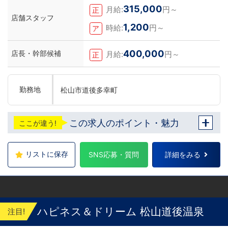
315,000
月給:
円～
正
店舗スタッフ
1,200
時給:
円～
ア
400,000
店長・幹部候補
月給:
円～
正
勤務地
松山市道後多幸町
この求人のポイント・魅力
ここが違う!
リストに保存
SNS応募・質問
詳細をみる
ハピネス＆ドリーム 松山道後温泉
注目!