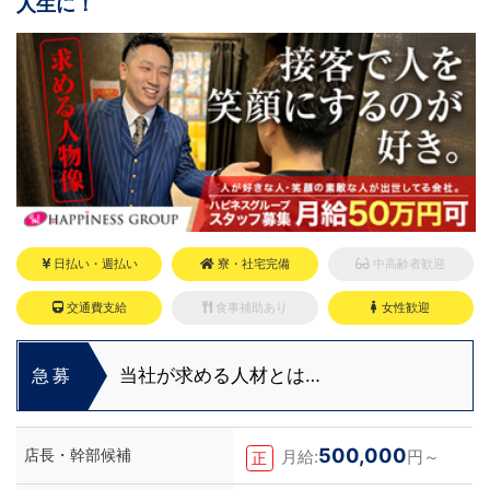
人生に！
日払い・週払い
寮・社宅完備
中高齢者歓迎
交通費支給
食事補助あり
女性歓迎
当社が求める人材とは…
急募
500,000
店長・幹部候補
月給:
円～
正