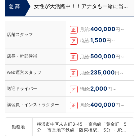
女性が大活躍中！！アナタも一緒に当グ
急募
ループで頑張りませんか？
400,000
月給:
円～
正
店舗スタッフ
1,500
時給:
円～
ア
500,000
店長・幹部候補
月給:
円～
正
235,000
web運営スタッフ
月給:
円～
正
2,000
送迎ドライバー
時給:
円～
ア
400,000
講習員・インストラクター
月給:
円～
正
横浜市中区末吉町3-45 ・京急線「黄金町」5
勤務地
分 ・市営地下鉄線「阪東橋駅」 5分 ・JR線
「関内駅」15分