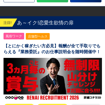
あ～イク!恋愛生欲情の扉
注目!
風俗ワーク
店舗型ヘルス
【とにかく稼ぎたい方必見】報酬が全て手取りでも
らえる『業務委託』のお仕事説明会を随時開催中！