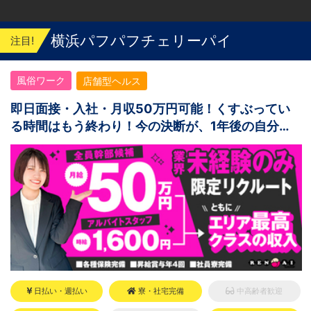
横浜パフパフチェリーパイ
注目!
風俗ワーク
店舗型ヘルス
即日面接・入社・月収50万円可能！くすぶってい
る時間はもう終わり！今の決断が、1年後の自分を
変える。
日払い・週払い
寮・社宅完備
中高齢者歓迎