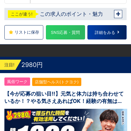
この求人のポイント・魅力
ここが違う!
リストに保存
SNS応募・質問
詳細をみる
2980円
注目!
風俗ワーク
店舗型ヘルス(トクヨク)
【今が応募の狙い目‼】元気と体力は持ち合わせて
いるか！？やる気さえあればOK！経験の有無は関
係なし！