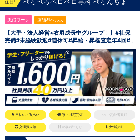
ぺろぺろベロベロ専科 ぺろんちょ
注目!
風俗ワーク
店舗型ヘルス
【大手・法人経営×右肩成長中グループ！】#社保
完備#未経験歓迎#連休可#昇給・昇格査定年4回#
寮完備
日払い・週払い
寮・社宅完備
中高齢者歓迎
交通費支給
食事補助あり
女性歓迎