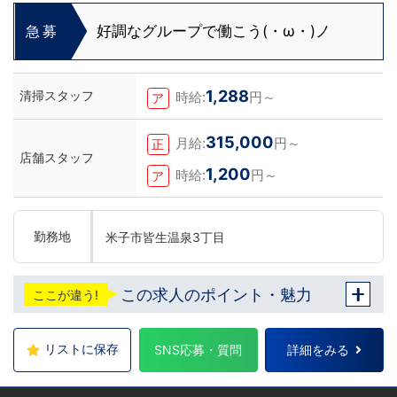
好調なグループで働こう(・ω・)ノ
急募
1,288
清掃スタッフ
時給:
円～
ア
315,000
月給:
円～
正
店舗スタッフ
1,200
時給:
円～
ア
勤務地
米子市皆生温泉3丁目
この求人のポイント・魅力
ここが違う!
リストに保存
SNS応募・質問
詳細をみる