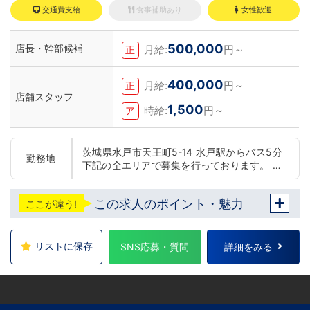
交通費支給
食事補助あり
女性歓迎
500,000
店長・幹部候補
月給:
円～
正
400,000
月給:
円～
正
店舗スタッフ
1,500
時給:
円～
ア
茨城県水戸市天王町5-14 水戸駅からバス5分
勤務地
下記の全エリアで募集を行っております。 東
京 五反田：五反田駅から徒歩2分 池袋：池袋
駅西口から徒歩2分 吉原：三ノ輪駅から徒歩8
この求人のポイント・魅力
ここが違う!
分 神奈川 横浜：京急線黄金町駅から徒歩8分
茨城 水戸：水戸駅からバス5分 福岡 福岡：中
洲川端駅から徒歩8分 北海道 札幌：すすきの
駅から徒歩5分 中国・四国 鳥取：米子市皆生
リストに保存
SNS応募・質問
詳細をみる
温泉 愛媛：松山道後温泉 他にも続々出店予定
遠方からのご応募の方にはWEB面接対応して
おります