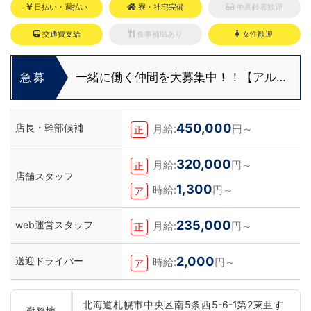
日払い・週払い
寮・社宅完備
中高齢者歓迎
交通費支給
食事補助あり
女性歓迎
一緒に働く仲間を大募集中！！【アルバ
急募
イト・送迎ドライバー急募】
450,000
店長・幹部候補
月給:
円～
正
320,000
月給:
円～
正
店舗スタッフ
1,300
時給:
円～
ア
235,000
web運営スタッフ
月給:
円～
正
2,000
送迎ドライバー
時給:
円～
ア
北海道札幌市中央区南5条西5-6-1第2東亜す
勤務地