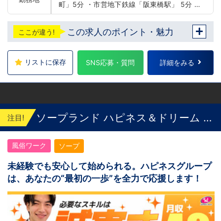
町」5分 ・市営地下鉄線「阪東橋駅」 5分 ・
JR線「関内駅」15分
この求人のポイント・魅力
ここが違う!
リストに保存
SNS応募・質問
詳細をみる
ソープランド ハピネス＆ドリーム 米
注目!
子 皆生温泉
風俗ワーク
ソープ
未経験でも安心して始められる。ハピネスグループ
は、あなたの“最初の一歩”を全力で応援します！