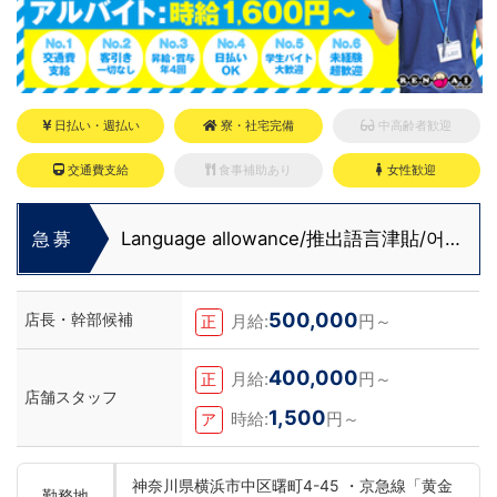
日払い・週払い
寮・社宅完備
中高齢者歓迎
交通費支給
食事補助あり
女性歓迎
Language allowance/推出語言津貼/어
急募
학 수당 도입
500,000
店長・幹部候補
月給:
円～
正
400,000
月給:
円～
正
店舗スタッフ
1,500
時給:
円～
ア
神奈川県横浜市中区曙町4-45 ・京急線「黄金
勤務地