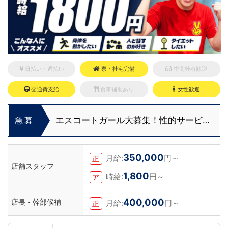
日払い・週払い
寮・社宅完備
中高齢者歓迎
交通費支給
食事補助あり
女性歓迎
エスコートガール大募集！性的サービス
急募
なしで時給2,500円～！
350,000
月給:
円～
正
店舗スタッフ
1,800
時給:
円～
ア
400,000
店長・幹部候補
月給:
円～
正