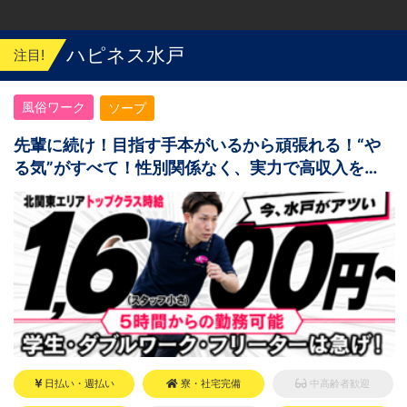
はWEB面接対応しております
ハピネス水戸
注目!
風俗ワーク
ソープ
先輩に続け！目指す手本がいるから頑張れる！“や
る気”がすべて！性別関係なく、実力で高収入を掴
めます！
日払い・週払い
寮・社宅完備
中高齢者歓迎