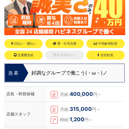
日払い・週払い
寮・社宅完備
中高齢者歓迎
交通費支給
食事補助あり
女性歓迎
好調なグループで働こう(・ω・)ノ
急募
400,000
店長・幹部候補
月給:
円～
正
315,000
月給:
円～
正
店舗スタッフ
1,200
時給:
円～
ア