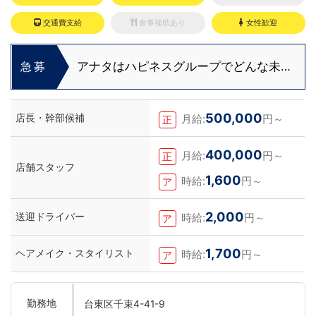
交通費支給
食事補助あり
女性歓迎
アナタはハピネスグループでどんな未来
急募
を描きますか？
500,000
店長・幹部候補
月給:
円～
正
400,000
月給:
円～
正
店舗スタッフ
1,600
時給:
円～
ア
2,000
送迎ドライバー
時給:
円～
ア
1,700
ヘアメイク・スタイリスト
時給:
円～
ア
勤務地
台東区千束4-41-9