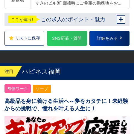
すきのビル8F 面接時にご希望の勤務地をお伺
いし、配属店舗を決定いたします。 入社後の
転勤についても希望を考慮いたします。 ■土
この求人のポイント・魅力
ここが違う!
浦エリア：茨城県土浦市桜町 ・JR常磐線土浦
駅 ■横浜エリア：神奈川県横浜市中区 ・京急
線黄金町駅、日ノ出町駅 ・市営地下鉄阪東橋
駅、伊勢佐木長者町駅 ・JR横浜線関内駅 ■
リストに保存
SNS応募・質問
詳細をみる
札幌エリア：北海道札幌市 地下鉄南北線すす
きの駅
ハピネス福岡
注目!
風俗ワーク
ソープ
高級品を身に着ける生活へ～夢をカタチに！未経験
からの挑戦で、憧れを叶える人生に！