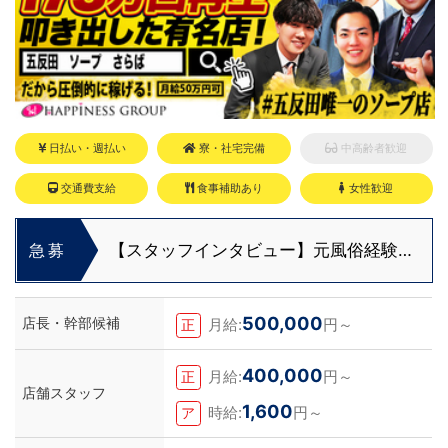
日払い・週払い
寮・社宅完備
中高齢者歓迎
交通費支給
食事補助あり
女性歓迎
【スタッフインタビュー】元風俗経験者
急募
が裏方へ転職！安部さんが語る仕事のリ
アル
500,000
店長・幹部候補
月給:
円～
正
400,000
月給:
円～
正
店舗スタッフ
1,600
時給:
円～
ア