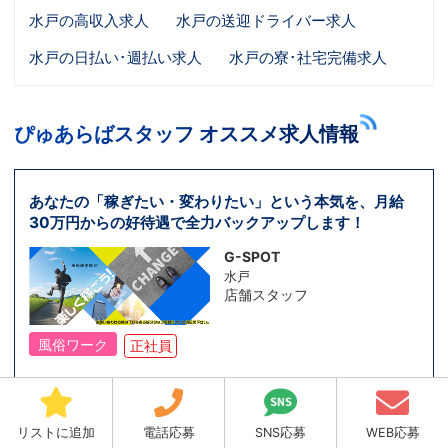
水戸の高収入求人
水戸の送迎ドライバー求人
水戸の日払い･週払い求人
水戸の寮･社宅完備求人
ぴゅあらばスタッフ オススメ求人情報
あなたの「稼ぎたい・変わりたい」という本気を、月給
30万円からの好待遇で全力バックアップします！
G-SPOT
水戸
店舗スタッフ
風俗ワーク
正社員
やる気と努力次第では、マネージャーや幹部への早期昇
格も十分に目指せます！
リストに追加
電話応募
SNS応募
WEB応募