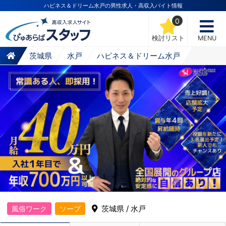
ハピネス＆ドリーム水戸の男性求人・高収入バイト情報
0
検討リスト
MENU
茨城県
水戸
ハピネス＆ドリーム水戸
茨城県 / 水戸
風俗ワーク
ソープ