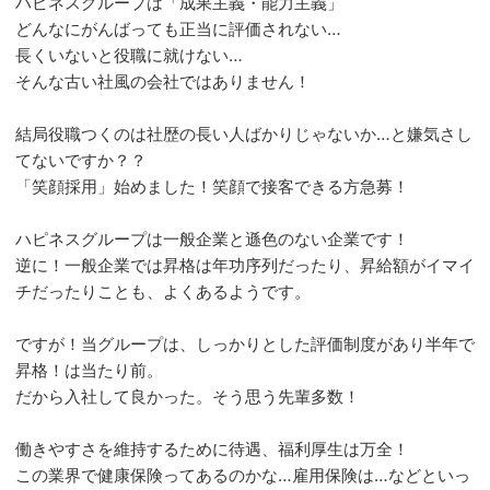
ハピネスグループは「成果主義・能力主義」
どんなにがんばっても正当に評価されない…
長くいないと役職に就けない…
そんな古い社風の会社ではありません！
結局役職つくのは社歴の長い人ばかりじゃないか…と嫌気さし
てないですか？？
「笑顔採用」始めました！笑顔で接客できる方急募！
ハピネスグループは一般企業と遜色のない企業です！
逆に！一般企業では昇格は年功序列だったり、昇給額がイマイ
チだったりことも、よくあるようです。
ですが！当グループは、しっかりとした評価制度があり半年で
昇格！は当たり前。
だから入社して良かった。そう思う先輩多数！
働きやすさを維持するために待遇、福利厚生は万全！
この業界で健康保険ってあるのかな…雇用保険は…などといっ