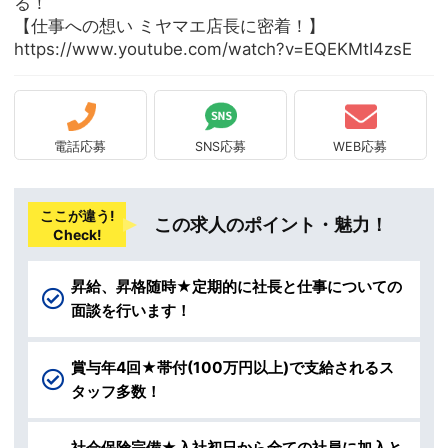
る！
【仕事への想い ミヤマエ店長に密着！】
https://www.youtube.com/watch?v=EQEKMtI4zsE
電話応募
SNS応募
WEB応募
ここが違う!
この求人のポイント・魅力！
Check!
昇給、昇格随時★定期的に社長と仕事についての
面談を行います！
賞与年4回★帯付(100万円以上)で支給されるス
タッフ多数！
社会保険完備★入社初日から全ての社員に加入と