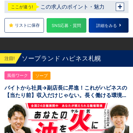
この求人のポイント・魅力
ここが違う!
リストに保存
SNS応募・質問
詳細をみる
ソープランド ハピネス札幌
注目!
風俗ワーク
ソープ
バイトから社員→副店長に昇進！これがハピネスの
【当たり前】収入だけじゃない。長く働ける環境が
ある。