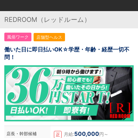
REDROOM（レッドルーム）
風俗ワーク
店舗型ヘルス
働いた日に即日払いOK☆学歴・年齢・経歴一切不
問！
500,000
店長・幹部候補
月給:
円～
正