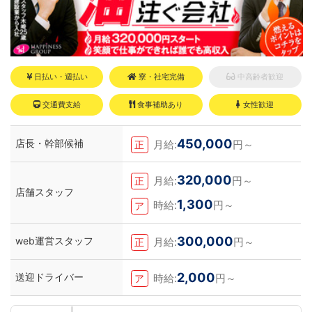
日払い・週払い
寮・社宅完備
中高齢者歓迎
交通費支給
食事補助あり
女性歓迎
450,000
店長・幹部候補
月給:
円～
正
320,000
月給:
円～
正
店舗スタッフ
1,300
時給:
円～
ア
300,000
web運営スタッフ
月給:
円～
正
2,000
送迎ドライバー
時給:
円～
ア