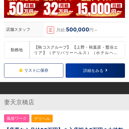
500,000
店舗スタッフ
月給:
円～
正
【秋コスグループ】 【上野・秋葉原・鶯谷エ
勤務地
リア】（デリバリーヘルス）（ホテルヘル
ス） 【品川・五反田エリア】（デリバリーヘ
ルス） 【小岩・錦糸町エリア】（店舗型ヘル
ス）（デリバリーヘルス） 【西川口エリア】
リストに保存
詳細をみる
（店舗型ヘルス） 【新橋・銀座エリア】（デ
リバリーヘルス） 【仙台エリア】（デリバリ
ーヘルス） 【盛岡エリア】（デリバリーヘル
ス） 【札幌エリア】（店舗型ヘルス） ※希望
勤務地をご自由にお選びいただけます。 ※本
妻天京橋店
人の希望に沿わない店舗異動や頻繁な店舗異
動はございませんのでご安心ください
風俗ワーク
デリヘル