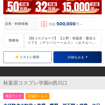
500,000
店長・幹部候補
月給:
円～
正
【秋コスグループ】 【上野・秋葉原・鶯谷エ
勤務地
リア】（デリバリーヘルス）（ホテルヘル
ス） 【品川・五反田エリア】（デリバリーヘ
ルス） 【小岩・錦糸町エリア】（店舗型ヘル
ス）（デリバリーヘルス） 【西川口エリア】
リストに保存
詳細をみる
（店舗型ヘルス） 【新橋・銀座エリア】（デ
リバリーヘルス） 【仙台エリア】（デリバリ
ーヘルス） 【盛岡エリア】（デリバリーヘル
ス） 【札幌エリア】（店舗型ヘルス） ※希望
勤務地をご自由にお選びいただけます。 ※本
秋葉原コスプレ学園in西川口
人の希望に沿わない店舗異動や頻繁な店舗異
動はございませんのでご安心ください
風俗ワーク
店舗型ヘルス