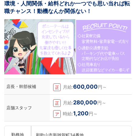
環境・人間関係・給料どれか一つでも思い当れば転
職チャンス！動機なんか関係ない！
600,000
店長・幹部候補
月給:
円～
正
280,000
月給:
円～
正
店舗スタッフ
1,200
時給:
円～
ア
勤務地
和歌山市新雑賀町34番地