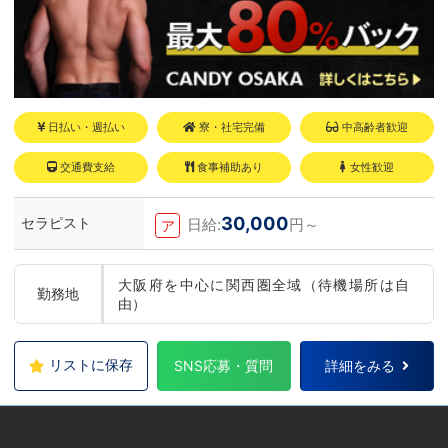
日払い・週払い
寮・社宅完備
中高齢者歓迎
交通費支給
食事補助あり
女性歓迎
30,000
セラピスト
日給:
円～
ア
大阪府を中心に関西圏全域（待機場所は自
勤務地
由）
リストに保存
SNS応募・質問
詳細をみる