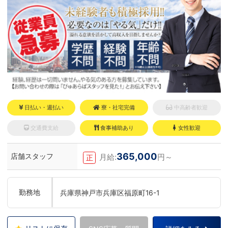
日払い・週払い
寮・社宅完備
中高齢者歓迎
交通費支給
食事補助あり
女性歓迎
365,000
店舗スタッフ
月給:
円～
正
勤務地
兵庫県神戸市兵庫区福原町16-1