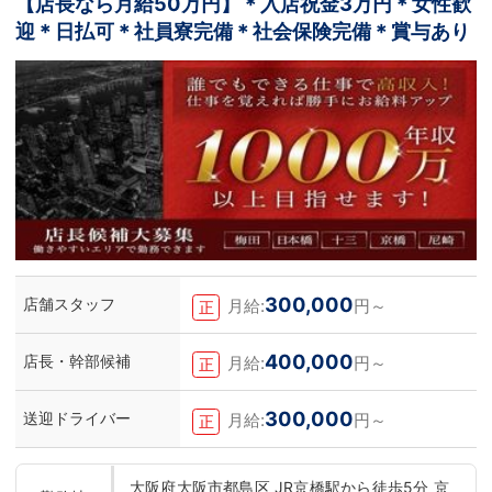
【店長なら月給50万円】＊入店祝金3万円＊女性歓
迎＊日払可＊社員寮完備＊社会保険完備＊賞与あり
300,000
店舗スタッフ
月給:
円～
正
400,000
店長・幹部候補
月給:
円～
正
300,000
送迎ドライバー
月給:
円～
正
大阪府大阪市都島区 JR京橋駅から徒歩5分 京