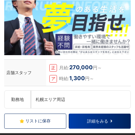
270,000
月給:
円～
正
店舗スタッフ
1,300
時給:
円～
ア
勤務地
札幌エリア周辺
リストに保存
詳細をみる