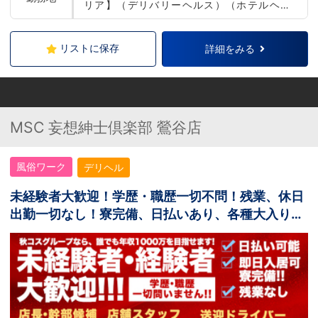
リア】（デリバリーヘルス）（ホテルヘル
ス） 【品川・五反田エリア】（デリバリーヘ
ルス） 【小岩・錦糸町エリア】（店舗型ヘル
ス）（デリバリーヘルス） 【西川口エリア】
リストに保存
詳細をみる
（店舗型ヘルス） 【新橋・銀座エリア】（デ
リバリーヘルス） 【仙台エリア】（デリバリ
ーヘルス） 【盛岡エリア】（デリバリーヘル
ス） 【札幌エリア】（店舗型ヘルス） ※希望
勤務地をご自由にお選びいただけます。 ※本
MSC 妄想紳士倶楽部 鶯谷店
人の希望に沿わない店舗異動や頻繁な店舗異
動はございませんのでご安心ください
風俗ワーク
デリヘル
未経験者大歓迎！学歴・職歴一切不問！残業、休日
出勤一切なし！寮完備、日払いあり、各種大入り手
当あり！