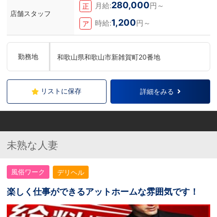
280,000
月給:
円～
正
店舗スタッフ
1,200
時給:
円～
ア
勤務地
和歌山県和歌山市新雑賀町20番地
リストに保存
詳細をみる
未熟な人妻
風俗ワーク
デリヘル
楽しく仕事ができるアットホームな雰囲気です！