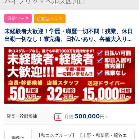
ハイブリッドヘルス西川口
風俗ワーク
店舗型ヘルス
未経験者大歓迎！学歴・職歴一切不問！残業、休日
出勤一切なし！寮完備、日払いあり、各種大入り手
当あり！
500,000
店長・幹部候補
月給:
円～
正
【秋コスグループ】 【上野・秋葉原・鶯谷エ
勤務地