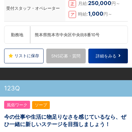
250,000
月給:
円～
正
受付スタッフ・オペレーター
1,000
時給:
円～
ア
勤務地
熊本県熊本市中央区中央街8番10号
リストに保存
SNS応募・質問
詳細をみる
123Q
風俗ワーク
ソープ
今の仕事や生活に物足りなさを感じているなら、ぜ
ひ一緒に新しいステージを目指しましょう！