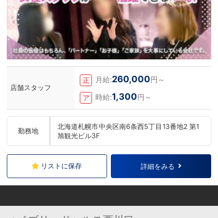
260,000
月給:
円～
正
店舗スタッフ
1,300
時給:
円～
ア
北海道札幌市中央区南6条西5丁目13番地2 第1
勤務地
旭観光ビル3F
リストに保存
詳細をみる