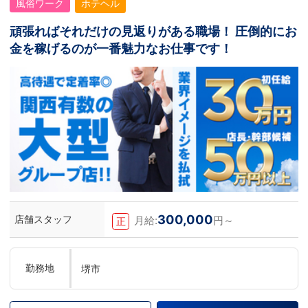
風俗ワーク
ホテヘル
頑張ればそれだけの見返りがある職場！ 圧倒的にお
金を稼げるのが一番魅力なお仕事です！
300,000
店舗スタッフ
月給:
円～
正
勤務地
堺市