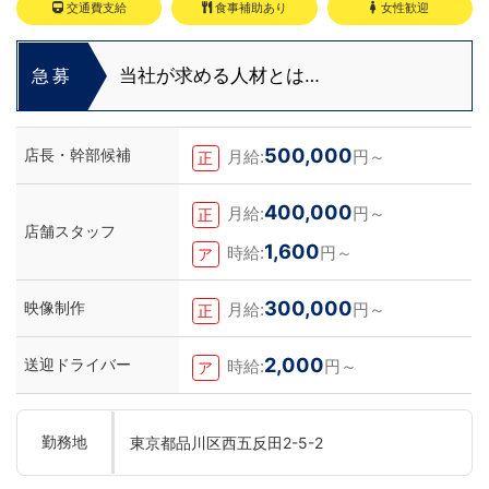
交通費支給
食事補助あり
女性歓迎
当社が求める人材とは…
急募
500,000
店長・幹部候補
月給:
円～
正
400,000
月給:
円～
正
店舗スタッフ
1,600
時給:
円～
ア
300,000
映像制作
月給:
円～
正
2,000
送迎ドライバー
時給:
円～
ア
勤務地
東京都品川区西五反田2-5-2