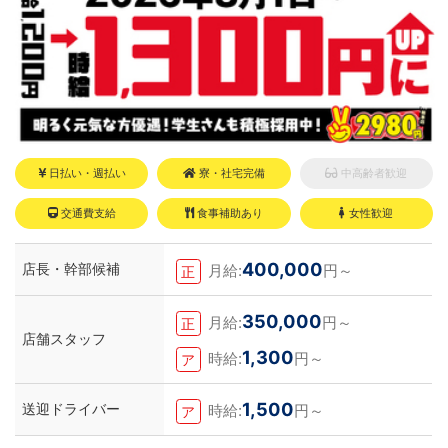
日払い・週払い
寮・社宅完備
中高齢者歓迎
交通費支給
食事補助あり
女性歓迎
400,000
店長・幹部候補
月給:
円～
正
350,000
月給:
円～
正
店舗スタッフ
1,300
時給:
円～
ア
1,500
送迎ドライバー
時給:
円～
ア