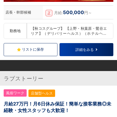
500,000
店長・幹部候補
月給:
円～
正
【秋コスグループ】 【上野・秋葉原・鶯谷エ
勤務地
リア】（デリバリーヘルス）（ホテルヘル
ス） 【品川・五反田エリア】（デリバリーヘ
ルス） 【小岩・錦糸町エリア】（店舗型ヘル
ス）（デリバリーヘルス） 【西川口エリア】
リストに保存
詳細をみる
（店舗型ヘルス） 【新橋・銀座エリア】（デ
リバリーヘルス） 【仙台エリア】（デリバリ
ーヘルス） 【盛岡エリア】（デリバリーヘル
ス） 【札幌エリア】（店舗型ヘルス） ※希望
勤務地をご自由にお選びいただけます。 ※本
ラブストーリー
人の希望に沿わない店舗異動や頻繁な店舗異
動はございませんのでご安心ください
風俗ワーク
店舗型ヘルス
月給27万円！月6日休み保証！簡単な接客業務◎未
経験・女性スタッフも大歓迎！