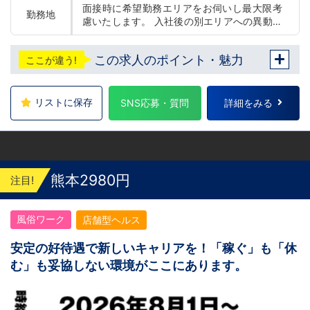
面接時に希望勤務エリアをお伺いし最大限考
勤務地
慮いたします。 入社後の別エリアへの異動の
可否の選択可能です。(変更は随時可能です)
東京 五反田：五反田駅から徒歩2分 池袋：池
この求人のポイント・魅力
ここが違う!
袋駅西口から徒歩2分 吉原：三ノ輪駅から徒
歩8分 神奈川 横浜：京急線黄金町駅から徒歩
8分 茨城 水戸：水戸駅からバス5分 北海道 札
幌：すすきの駅から徒歩5分 中国・四国 鳥
リストに保存
SNS応募・質問
詳細をみる
取：米子市皆生温泉 愛媛：松山道後温泉 九
州・沖縄 福岡：中洲川端駅から徒歩8分 沖
縄：那覇市※出店準備中 他にも続々出店予定
遠方からのご応募の方にはWEB面接対応して
おります
熊本2980円
注目!
風俗ワーク
店舗型ヘルス
安定の好待遇で新しいキャリアを！「稼ぐ」も「休
む」も妥協しない環境がここにあります。