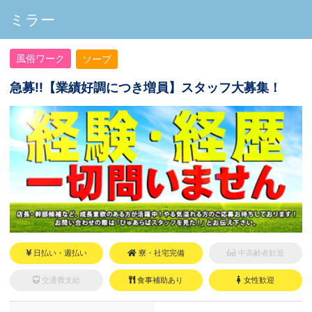
ミラー
風俗ワーク
ソープ
急募!!【業績好調につき増員】スタッフ大募集！
日払い・週払い
寮・社宅完備
中高齢者歓迎
交通費支給
食事補助あり
女性歓迎