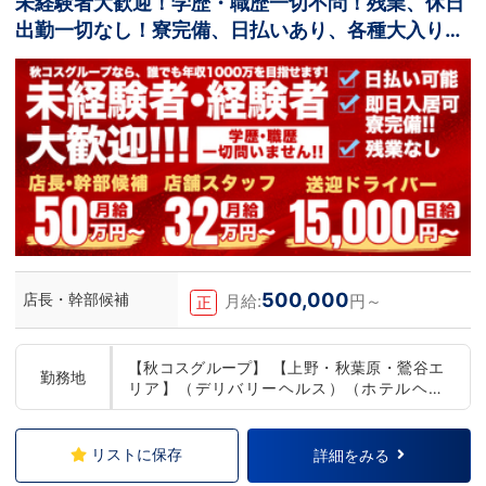
未経験者大歓迎！学歴・職歴一切不問！残業、休日
出勤一切なし！寮完備、日払いあり、各種大入り手
当あり！
500,000
店長・幹部候補
月給:
円～
正
【秋コスグループ】 【上野・秋葉原・鶯谷エ
勤務地
リア】（デリバリーヘルス）（ホテルヘル
ス） 【品川・五反田エリア】（デリバリーヘ
ルス） 【小岩・錦糸町エリア】（店舗型ヘル
ス）（デリバリーヘルス） 【西川口エリア】
リストに保存
詳細をみる
（店舗型ヘルス） 【新橋・銀座エリア】（デ