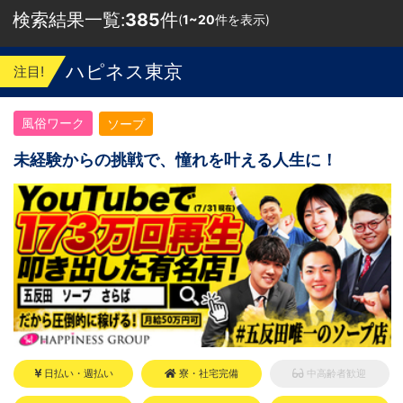
検索結果一覧:
385
件
(
1~20
件を表示)
ハピネス東京
注目!
風俗ワーク
ソープ
未経験からの挑戦で、憧れを叶える人生に！
日払い・週払い
寮・社宅完備
中高齢者歓迎