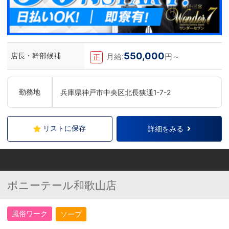
550,000
店長・幹部候補
月給:
円～
正
勤務地
兵庫県神戸市中央区北長狭通1-7-2
リストに保存
詳細をみる
ポニーテール和歌山店
風俗ワーク
ソープ