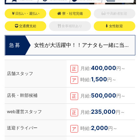
日払い・週払い
寮・社宅完備
中高齢者歓迎
交通費支給
食事補助あり
女性歓迎
女性が大活躍中！！アナタも一緒に当グ
急募
ループで頑張りませんか？
400,000
月給:
円～
正
店舗スタッフ
1,500
時給:
円～
ア
500,000
店長・幹部候補
月給:
円～
正
235,000
web運営スタッフ
月給:
円～
正
2,000
送迎ドライバー
時給:
円～
ア