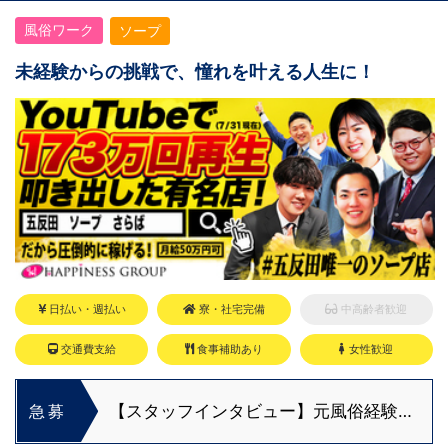
風俗ワーク
ソープ
未経験からの挑戦で、憧れを叶える人生に！
日払い・週払い
寮・社宅完備
中高齢者歓迎
交通費支給
食事補助あり
女性歓迎
【スタッフインタビュー】元風俗経験者
急募
が裏方へ転職！安部さんが語る仕事のリ