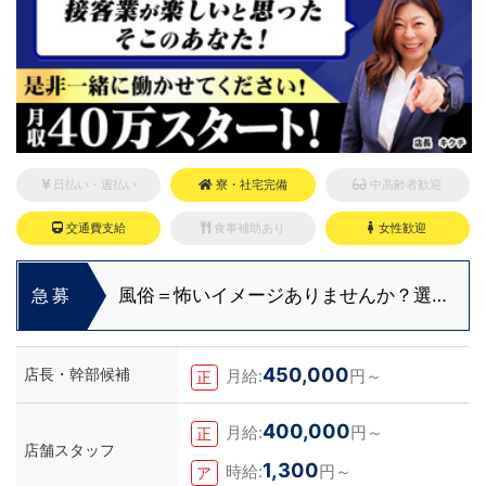
日払い・週払い
寮・社宅完備
中高齢者歓迎
交通費支給
食事補助あり
女性歓迎
風俗＝怖いイメージありませんか？選ぶ
急募
ならクリーンな会社一択！
450,000
店長・幹部候補
月給:
円～
正
400,000
月給:
円～
正
店舗スタッフ
1,300
時給:
円～
ア