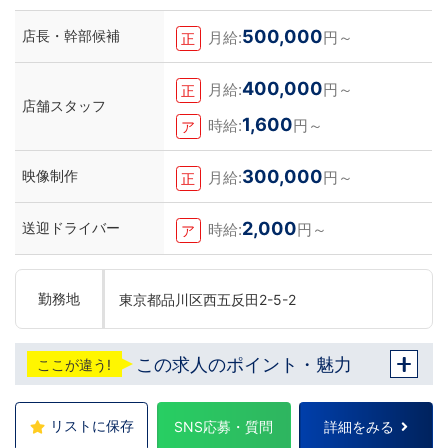
アル
500,000
店長・幹部候補
月給:
円～
正
400,000
月給:
円～
正
店舗スタッフ
1,600
時給:
円～
ア
300,000
映像制作
月給:
円～
正
2,000
送迎ドライバー
時給:
円～
ア
勤務地
東京都品川区西五反田2-5-2
この求人のポイント・魅力
ここが違う!
リストに保存
SNS応募・質問
詳細をみる