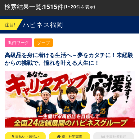
検索結果一覧:
1515
件
(
1~20
件を表示)
ハピネス福岡
注目!
風俗ワーク
ソープ
高級品を身に着ける生活へ～夢をカタチに！未経験
からの挑戦で、憧れを叶える人生に！
日払い・週払い
寮・社宅完備
中高齢者歓迎