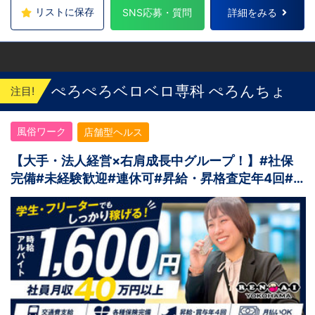
市皆生温泉 愛媛：松山道後温泉 九州・沖縄
リストに保存
SNS応募・質問
詳細をみる
福岡：中洲川端駅から徒歩8分 沖縄：那覇市※
出店準備中 他にも続々出店予定 遠方からのご
応募の方にはWEB面接対応しております
ぺろぺろベロベロ専科 ぺろんちょ
注目!
風俗ワーク
店舗型ヘルス
【大手・法人経営×右肩成長中グループ！】#社保
完備#未経験歓迎#連休可#昇給・昇格査定年4回#
寮完備