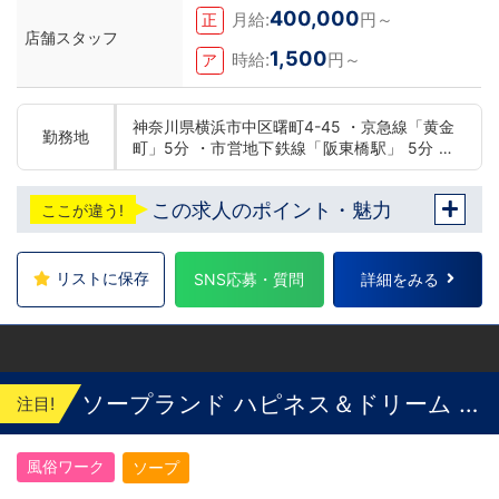
400,000
月給:
円～
正
店舗スタッフ
1,500
時給:
円～
ア
神奈川県横浜市中区曙町4-45 ・京急線「黄金
勤務地
町」5分 ・市営地下鉄線「阪東橋駅」 5分 ・
JR線「関内駅」15分
この求人のポイント・魅力
ここが違う!
リストに保存
SNS応募・質問
詳細をみる
ソープランド ハピネス＆ドリーム 米
注目!
子 皆生温泉
風俗ワーク
ソープ