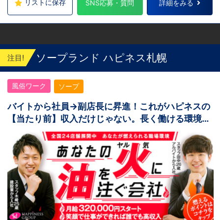
リストに保存
SNS応募・質問
詳細をみる
ソープランド ハピネス札幌
注目!
風俗ワーク
ソープ
バイトから社員→副店長に昇進！これがハピネスの
【当たり前】収入だけじゃない。長く働ける環境が
ある。