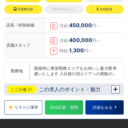
交通費支給
食事補助あり
女性歓迎
450,000
店長・幹部候補
月給:
円～
正
400,000
月給:
円～
正
店舗スタッフ
1,300
時給:
円～
ア
面接時に希望勤務エリアをお伺いし最大限考
勤務地
慮いたします 入社後の別エリアへの異動の可
否の選択可能です 下記いずれかの店舗に配属
東京 五反田：五反田駅から徒歩2分 池袋：池
この求人のポイント・魅力
ここが違う!
袋駅西口から徒歩2分 吉原：三ノ輪駅から徒
歩8分 神奈川 横浜：京急線黄金町駅から徒歩
8分 茨城 水戸：水戸駅からバス5分 福岡 福
岡：中洲川端駅から徒歩8分 北海道 札幌：す
リストに保存
SNS応募・質問
詳細をみる
すきの駅から徒歩5分 中国・四国 鳥取：米子
市皆生温泉 愛媛：松山道後温泉 沖縄 沖縄：
那覇市※出店準備中 他にも続々出店予定 遠方
からのご応募の方にはWEB面接対応しており