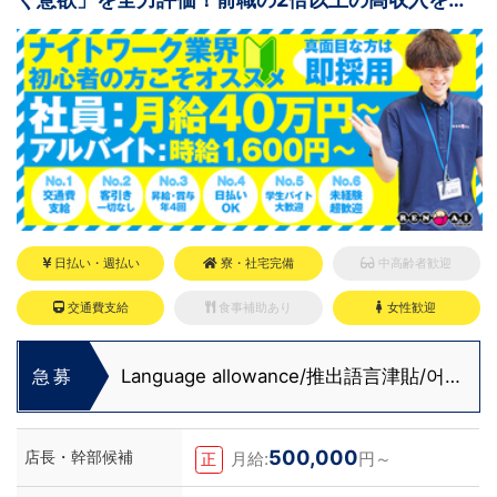
み取れ！
日払い・週払い
寮・社宅完備
中高齢者歓迎
交通費支給
食事補助あり
女性歓迎
Language allowance/推出語言津貼/어
急募
학 수당 도입
500,000
店長・幹部候補
月給:
円～
正