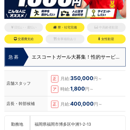
日払い・週払い
寮・社宅完備
中高齢者歓迎
交通費支給
食事補助あり
女性歓迎
エスコートガール大募集！性的サービス
急募
なしで時給2,500円～！
350,000
月給:
円～
正
店舗スタッフ
1,800
時給:
円～
ア
400,000
店長・幹部候補
月給:
円～
正
勤務地
福岡県福岡市博多区中洲1-2-13