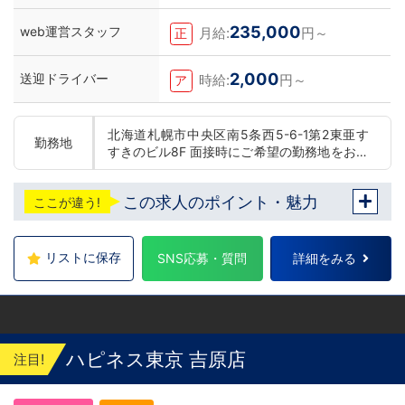
235,000
web運営スタッフ
月給:
円～
正
2,000
送迎ドライバー
時給:
円～
ア
北海道札幌市中央区南5条西5-6-1第2東亜す
勤務地
すきのビル8F 面接時にご希望の勤務地をお伺
いし、配属店舗を決定いたします。 入社後の
転勤についても希望を考慮いたします。 ■土
この求人のポイント・魅力
ここが違う!
浦エリア：茨城県土浦市桜町 ・JR常磐線土浦
駅 ■横浜エリア：神奈川県横浜市中区 ・京急
線黄金町駅、日ノ出町駅 ・市営地下鉄阪東橋
駅、伊勢佐木長者町駅 ・JR横浜線関内駅 ■
リストに保存
SNS応募・質問
詳細をみる
札幌エリア：北海道札幌市 地下鉄南北線すす
きの駅
ハピネス東京 吉原店
注目!