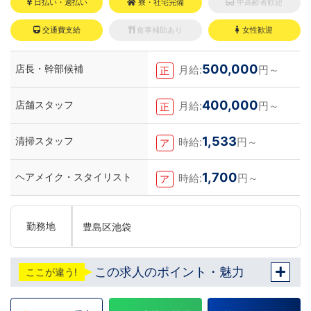
日払い・週払い
寮・社宅完備
中高齢者歓迎
交通費支給
食事補助あり
女性歓迎
500,000
店長・幹部候補
月給:
円～
正
400,000
店舗スタッフ
月給:
円～
正
1,533
清掃スタッフ
時給:
円～
ア
1,700
ヘアメイク・スタイリスト
時給:
円～
ア
勤務地
豊島区池袋
この求人のポイント・魅力
ここが違う!