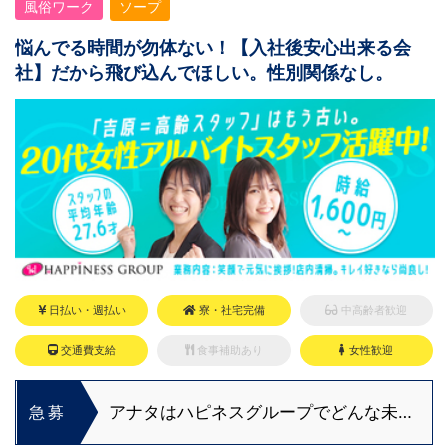
風俗ワーク
ソープ
悩んでる時間が勿体ない！【入社後安心出来る会
社】だから飛び込んでほしい。性別関係なし。
日払い・週払い
寮・社宅完備
中高齢者歓迎
交通費支給
食事補助あり
女性歓迎
アナタはハピネスグループでどんな未来
急募
を描きますか？