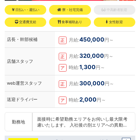
日払い・週払い
寮・社宅完備
中高齢者歓迎
交通費支給
食事補助あり
女性歓迎
450,000
店長・幹部候補
月給:
円～
正
320,000
月給:
円～
正
店舗スタッフ
1,300
時給:
円～
ア
300,000
web運営スタッフ
月給:
円～
正
2,000
送迎ドライバー
時給:
円～
ア
面接時に希望勤務エリアをお伺いし最大限考
勤務地
慮いたします。 入社後の別エリアへの異動の
可否の選択可能です。(変更は随時可能です)
東京 五反田：五反田駅から徒歩2分 池袋：池