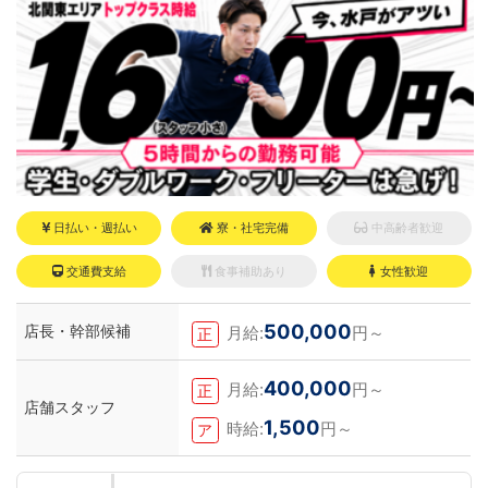
日払い・週払い
寮・社宅完備
中高齢者歓迎
交通費支給
食事補助あり
女性歓迎
500,000
店長・幹部候補
月給:
円～
正
400,000
月給:
円～
正
店舗スタッフ
1,500
時給:
円～
ア