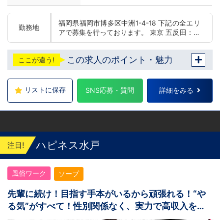
福岡県福岡市博多区中洲1-4-18 下記の全エリ
勤務地
アで募集を行っております。 東京 五反田：五
反田駅から徒歩2分 池袋：池袋駅西口から徒
歩2分 吉原：三ノ輪駅から徒歩8分 神奈川 横
この求人のポイント・魅力
ここが違う!
浜：京急線黄金町駅から徒歩8分 茨城 水戸：
水戸駅からバス5分 福岡 福岡：中洲川端駅か
ら徒歩8分 北海道 札幌：すすきの駅から徒歩
5分 中国・四国 鳥取：米子市皆生温泉 愛媛：
リストに保存
SNS応募・質問
詳細をみる
松山道後温泉 沖縄 沖縄：那覇市※出店準備中
他にも続々出店予定 遠方からのご応募の方に
はWEB面接対応しております
ハピネス水戸
注目!
風俗ワーク
ソープ
先輩に続け！目指す手本がいるから頑張れる！“や
る気”がすべて！性別関係なく、実力で高収入を掴
めます！