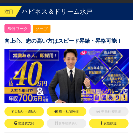
ます
ハピネス＆ドリーム水戸
注目!
風俗ワーク
ソープ
向上心、志の高い方はスピード昇給・昇格可能！
日払い・週払い
寮・社宅完備
中高齢者歓迎
交通費支給
食事補助あり
女性歓迎