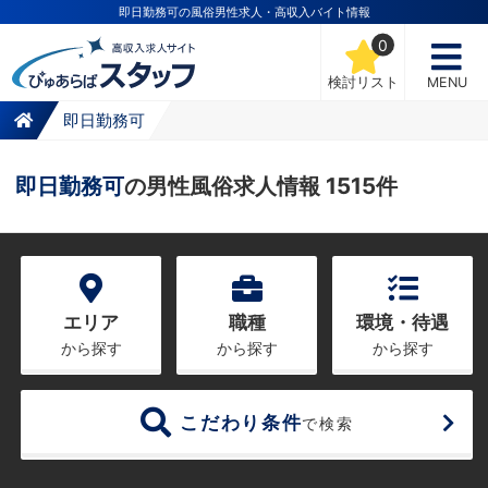
即日勤務可の風俗男性求人・高収入バイト情報
0
検討リスト
MENU
即日勤務可
即日勤務可
の男性風俗求人情報 1515件
エリア
職種
環境・待遇
から探す
から探す
から探す
こだわり条件
で検索