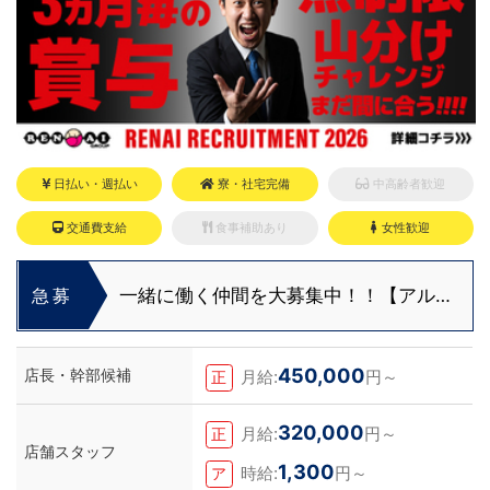
日払い・週払い
寮・社宅完備
中高齢者歓迎
交通費支給
食事補助あり
女性歓迎
一緒に働く仲間を大募集中！！【アルバ
急募
イト・送迎ドライバー急募】
450,000
店長・幹部候補
月給:
円～
正
320,000
月給:
円～
正
店舗スタッフ
1,300
時給:
円～
ア