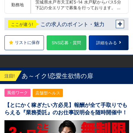
茨城県水戸市天王町5-14 水戸駅からバス5分
勤務地
下記の全エリアで募集を行っております。 東
京 五反田：五反田駅から徒歩2分 池袋：池袋
駅西口から徒歩2分 吉原：三ノ輪駅から徒歩8
この求人のポイント・魅力
ここが違う!
分 神奈川 横浜：京急線黄金町駅から徒歩8分
茨城 水戸：水戸駅からバス5分 福岡 福岡：中
洲川端駅から徒歩8分 北海道 札幌：すすきの
駅から徒歩5分 中国・四国 鳥取：米子市皆生
リストに保存
SNS応募・質問
詳細をみる
温泉 愛媛：松山道後温泉 他にも続々出店予定
遠方からのご応募の方にはWEB面接対応して
おります
あ～イク!恋愛生欲情の扉
注目!
風俗ワーク
店舗型ヘルス
【とにかく稼ぎたい方必見】報酬が全て手取りでも
らえる『業務委託』のお仕事説明会を随時開催中！