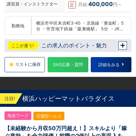
400,000
講習員・インストラクター
月給:
円～
正
横浜市中区末吉町3-45 ・京急線「黄金町」5
勤務地
分 ・市営地下鉄線「阪東橋駅」 5分 ・JR線
「関内駅」15分
この求人のポイント・魅力
ここが違う!
リストに保存
SNS応募・質問
詳細をみる
横浜ハッピーマットパラダイス
注目!
風俗ワーク
店舗型ヘルス
【未経験から月収50万円超え！】スキルより「稼
ぐ意欲」を全力評価！前職の2倍以上の高収入を掴