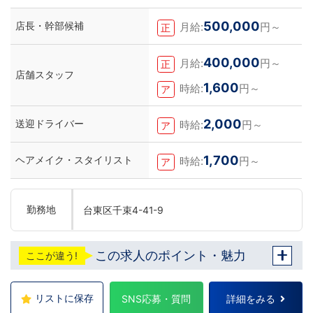
500,000
店長・幹部候補
月給:
円～
正
400,000
月給:
円～
正
店舗スタッフ
1,600
時給:
円～
ア
2,000
送迎ドライバー
時給:
円～
ア
1,700
ヘアメイク・スタイリスト
時給:
円～
ア
勤務地
台東区千束4-41-9
この求人のポイント・魅力
ここが違う!
リストに保存
SNS応募・質問
詳細をみる