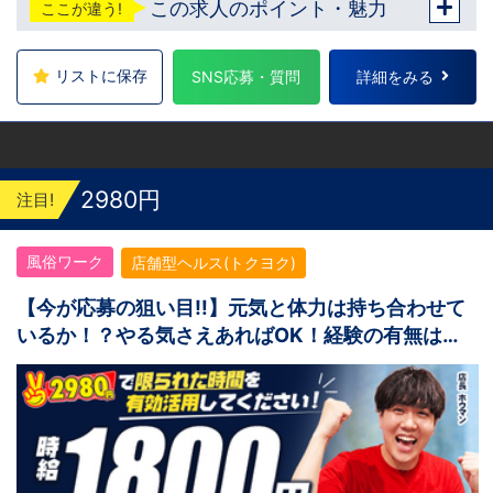
この求人のポイント・魅力
ここが違う!
袋駅西口から徒歩2分 吉原：三ノ輪駅から徒
歩8分 神奈川 横浜：京急線黄金町駅から徒歩
8分 茨城 水戸：水戸駅からバス5分 北海道 札
幌：すすきの駅から徒歩5分 中国・四国 鳥
リストに保存
SNS応募・質問
詳細をみる
取：米子市皆生温泉 愛媛：松山道後温泉 九
州・沖縄 福岡：中洲川端駅から徒歩8分 沖
縄：那覇市※出店準備中 他にも続々出店予定
遠方からのご応募の方にはWEB面接対応して
おります
2980円
注目!
風俗ワーク
店舗型ヘルス(トクヨク)
【今が応募の狙い目‼】元気と体力は持ち合わせて
いるか！？やる気さえあればOK！経験の有無は関
係なし！