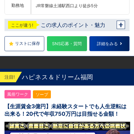
勤務地
JR常磐線土浦駅西口より徒歩5分
この求人のポイント・魅力
ここが違う!
リストに保存
SNS応募・質問
詳細をみる
ハピネス＆ドリーム福岡
注目!
風俗ワーク
ソープ
【生涯賃金3億円】未経験スタートでも人生逆転は
出来る！20代で年収750万円は目指せる金額！