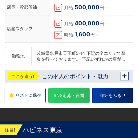
500,000
店長・幹部候補
月給:
円～
正
400,000
月給:
円～
正
店舗スタッフ
1,600
時給:
円～
ア
茨城県水戸市天王町5-14 下記の全エリアで募
勤務地
集を行っております。 下記いずれかの店舗に
配属 東京 五反田：五反田駅から徒歩2分 池
袋：池袋駅西口から徒歩2分 吉原：三ノ輪駅
この求人のポイント・魅力
ここが違う!
から徒歩8分 神奈川 横浜：京急線黄金町駅か
ら徒歩8分 茨城 水戸：水戸駅からバス5分 北
海道 札幌：すすきの駅から徒歩5分 中国・四
国 鳥取：米子市皆生温泉 愛媛：松山道後温泉
リストに保存
SNS応募・質問
詳細をみる
九州 福岡：中洲川端駅から徒歩8分 他にも
続々出店予定 遠方からのご応募の方にはWEB
面接対応しております
ハピネス東京
注目!