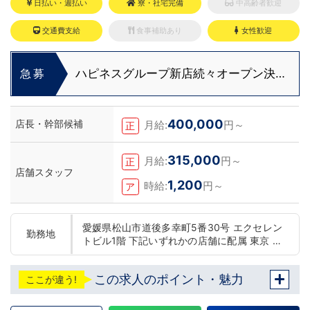
日払い・週払い
寮・社宅完備
中高齢者歓迎
交通費支給
食事補助あり
女性歓迎
ハピネスグループ新店続々オープン決
急募
定！
400,000
店長・幹部候補
月給:
円～
正
315,000
月給:
円～
正
店舗スタッフ
1,200
時給:
円～
ア
愛媛県松山市道後多幸町5番30号 エクセレン
勤務地
トビル1階 下記いずれかの店舗に配属 東京 五
反田：五反田駅から徒歩2分 池袋：池袋駅西
口から徒歩2分 吉原：三ノ輪駅から徒歩8分
この求人のポイント・魅力
ここが違う!
神奈川 横浜：京急線黄金町駅から徒歩8分 茨
城 水戸：水戸駅からバス5分 北海道 札幌：す
すきの駅から徒歩5分 中国・四国 鳥取：米子