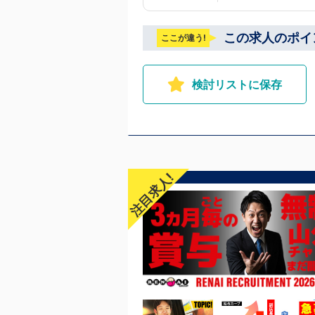
横浜：京急線黄金町駅から徒歩8分 茨城 水戸：水
ら徒歩5分 中国・四国 鳥取：米子市皆生温泉 愛媛：松山道後温泉 九州・沖縄 福岡：中洲川端
この求人のポイ
ここが違う!
駅から徒歩8分 沖縄：那覇市※出店準備中
面接対応しており
検討リストに保存
注目求人!