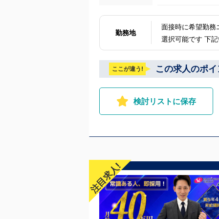
面接時に希望勤務
勤務地
選択可能です 下記いずれかの店舗に配属 東京 五反田：五反田駅から徒歩2分 池袋：池袋駅西口
から徒歩2分 吉原：三ノ輪駅から徒歩8分
戸：水戸駅からバス5分 福岡 福岡：中洲川端駅から徒歩8分 北海道 札
この求人のポイ
ここが違う!
5分 中国・四国 鳥取：米子市皆生温泉 愛媛：松山道後温泉 沖縄 沖縄：那覇市※出店準備中 他
にも続々出店予定
検討リストに保存
注目求人!