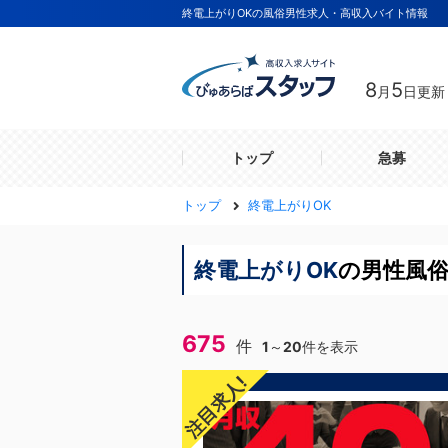
終電上がりOKの風俗男性求人・高収入バイト情報
8
5
月
日更新
トップ
急募
トップ
終電上がりOK
終電上がりOK
の男性風俗
675
件
1
～
20
件を表示
注目求人!