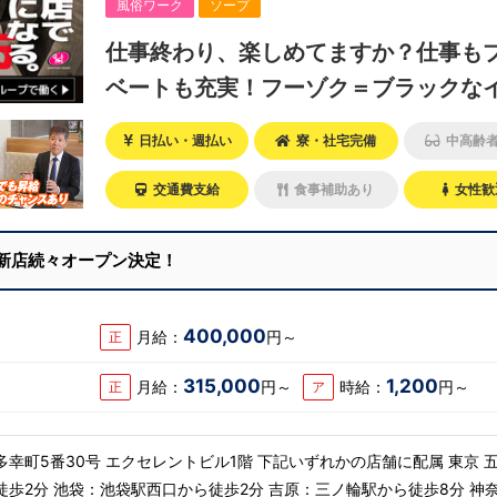
風俗ワーク
ソープ
仕事終わり、楽しめてますか？仕事も
ベートも充実！フーゾク＝ブラックな
ジは捨ててOK！
日払い・週払い
寮・社宅完備
中高齢
交通費支給
食事補助あり
女性歓
新店続々オープン決定！
400,000
月給：
円～
正
315,000
1,200
月給：
円～
時給：
円～
正
ア
号 エクセレントビル1階 下記いずれかの店舗に配属 東京 五反
歩2分 池袋：池袋駅西口から徒歩2分 吉原：三ノ輪駅から徒歩8分 神奈川