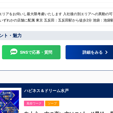
エリアをお伺いし最大限考慮いたします 入社後の別エリアへの異動の可
 神奈川 横浜：京急線黄金町駅から徒歩8分 茨城 水
幌：すすきの駅から徒歩
ント・魅力
 遠方からのご応募の方にはWEB面接対応しております
SNSで応募・質問
詳細をみる
ハピネス＆ドリーム水戸
風俗ワーク
ソープ