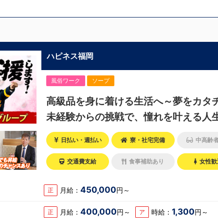
ハピネス福岡
風俗ワーク
ソープ
高級品を身に着ける生活へ～夢をカタ
未経験からの挑戦で、憧れを叶える人
日払い・週払い
寮・社宅完備
中高齢
交通費支給
食事補助あり
女性歓
450,000
月給：
円～
正
400,000
1,300
月給：
円～
時給：
円～
正
ア