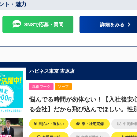
営地下鉄阪東橋駅、伊勢佐木長者町駅 ・JR横浜線関内駅 ■札幌エリア：
ント・魅力
下鉄南北線すすきの駅
SNSで応募・質問
詳細をみる
ハピネス東京 吉原店
風俗ワーク
ソープ
悩んでる時間が勿体ない！【入社後安
る会社】だから飛び込んでほしい。性
なし。
日払い・週払い
寮・社宅完備
中高齢