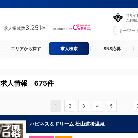
当サイ
ご利用
3,251
求人掲載数
件
produced by
エリアから探す
求人検索
SNS応募
求人情報 675件
1
2
3
4
5
･･･
ハピネス＆ドリーム 松山道後温泉