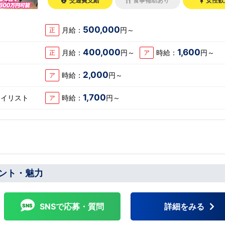
交通費支給
食事補助あり
女性歓
500,000
月給：
円～
正
400,000
1,600
月給：
円～
時給：
円～
正
ア
2,000
時給：
円～
ア
1,700
タイリスト
時給：
円～
ア
ント・魅力
SNSで応募・質問
詳細をみる