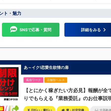
戸駅からバス5分 北海道 札幌：すすきの駅か
ント・魅力
 他にも続々出店予定 遠方からのご応募の方にはWEB
ます
SNSで応募・質問
詳細をみる
あ～イク!恋愛生欲情の扉
風俗ワーク
店舗型ヘルス
【とにかく稼ぎたい方必見】報酬が全
りでもらえる『業務委託』のお仕事説
随時開催中！
日払い・週払い
寮・社宅完備
中高齢