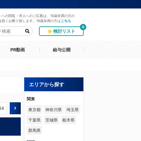
トへの閲覧・求人へのご応募は、18歳未満の方の
は固くお断り致します。18歳未満の方は
こちら
0
検討リスト
PR動画
給与公開
エリアから探す
関東
34
東京都
神奈川県
埼玉県
千葉県
茨城県
栃木県
群馬県