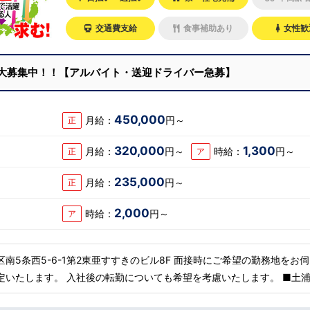
交通費支給
食事補助あり
女性歓
大募集中！！【アルバイト・送迎ドライバー急募】
450,000
月給：
円～
正
320,000
1,300
月給：
円～
時給：
円～
正
ア
235,000
フ
月給：
円～
正
2,000
時給：
円～
ア
-6-1第2東亜すすきのビル8F 面接時にご希望の勤務地をお伺い
いたします。 入社後の転勤についても希望を考慮いたします。 ■土浦エリ
 ■横浜エリア：神奈川県横浜市中区 ・京急線黄金町