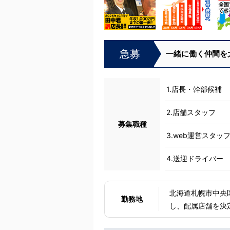
急募
一緒に働く仲間を
1.店長・幹部候補
2.店舗スタッフ
募集職種
3.web運営スタッ
4.送迎ドライバー
北海道札幌市中央区南5条西5
勤務地
し、配属店舗を決定
ア：茨城県土浦市桜町 ・JR常磐線土浦駅