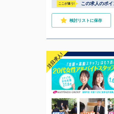
駅、日ノ出町駅 ・市
この求人のポイ
ここが違う!
北海道札幌市 地
検討リストに保存
注目求人!