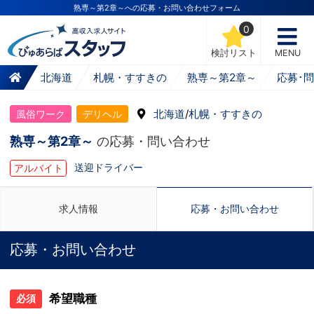
熟専～第2章～への応募・お問い合わせフォーム
0
検討リスト
MENU
北海道
札幌・すすきの
熟専～第2章～
応募･
北海道
/
札幌・すすきの
風俗ワーク
デリヘル
熟専～第2章～
の応募・問い合わせ
送迎ドライバー
アルバイト
求人情報
応募・お問い合わせ
応募・お問い合わせ
希望職種
必須