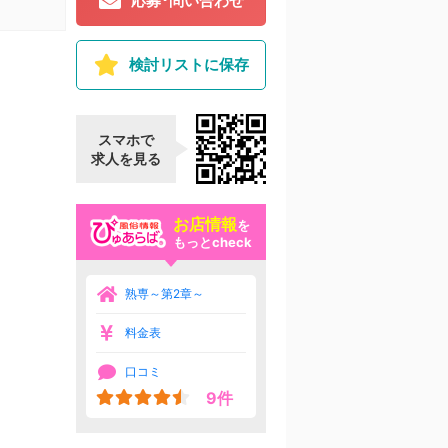
応募･問い合わせ
検討リストに保存
スマホで
求人を見る
お店情報
を
もっとcheck
熟専～第2章～
料金表
口コミ
9件