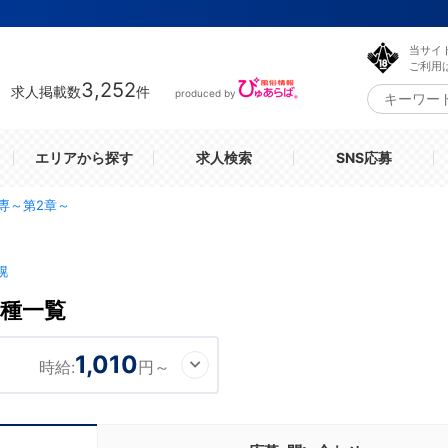
当サイ
ご利用
3,252
求人掲載数
件
produced by
エリアから探す
求人検索
SNS応募
専～第2章～
幌
種一覧
1,010
時給:
円～