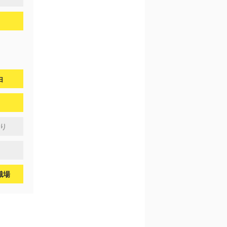
由
り
職場