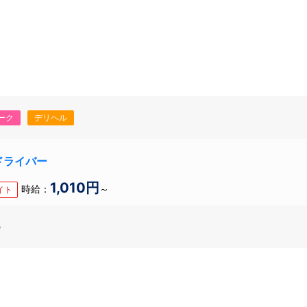
ーク
デリヘル
迎ドライバー
1,010円
時給：
～
イト
の