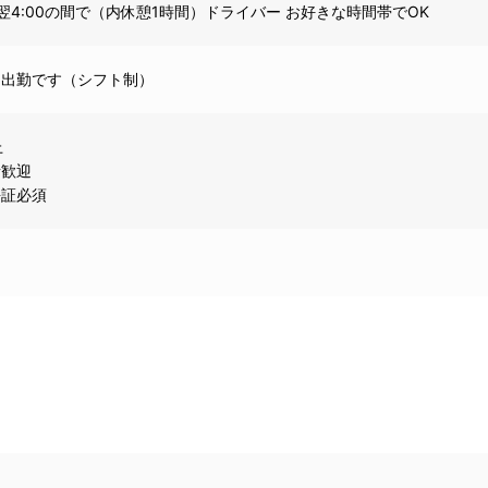
0～翌4:00の間で（内休憩1時間）ドライバー お好きな時間帯でOK
由出勤です（シフト制）
上
者歓迎
許証必須