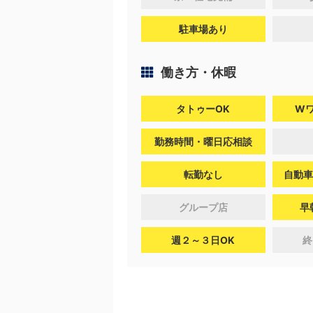
駐車場あり
働き方・休暇
タトゥーOK
W
勤務時間・曜日応相談
転勤なし
自動車
グループ店
早
週２～３日OK
終