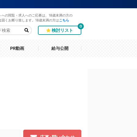
トへの閲覧・求人へのご応募は、18歳未満の方の
は固くお断り致します。18歳未満の方は
こちら
0
検討リスト
PR動画
給与公開