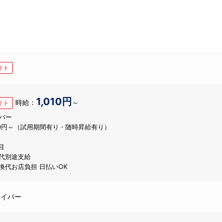
イト
1,010円
時給：
～
イト
バー
010円～（試用期間有り・随時昇給有り）
目
代別途支給
換代お店負担 日払いOK
ライバー