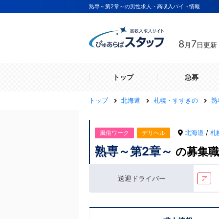
熟専～第2章～の男性求人・高収入バイト情報
8
7
月
日更新
トップ
急募
トップ
北海道
札幌・すすきの
熟
北海道
/
札
風俗ワーク
デリヘル
熟専～第2章～
の募集職
送迎ドライバー
ア