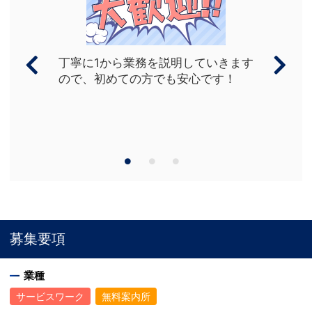
していきます
社員満足度に注力しており
安心です！
えばバイトの方だと、
22時以降の労働は、通常時
の深夜手当を加算しお支払
ます。
募集要項
業種
サービスワーク
無料案内所