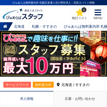
ぴゅあらば無料案内所 札幌五条通り店の男性求人・高収入バイト情報
0
検討リスト
MENU
北海道
札幌・すすきの
ぴゅあらば無料案内所 札
北海道 / すすきの
サービスワーク
無料案内所
求人情報
応募・お問い合わせ