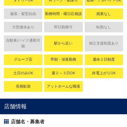
タトゥーOK
Wワーク・副業可
短期・アルバイトOK
服装・髪型自由
勤務時間・曜日応相談
残業なし
大型連休あり
即日勤務可
転勤なし
自動車/バイク通勤可
駅から近い
独立支援制度あり
能
グループ店
早朝・深夜勤務
週休２日制度
土日のみOK
週２～３日OK
終電上がりOK
長期歓迎
アットホームな職場
店舗情報
店舗名・募集者