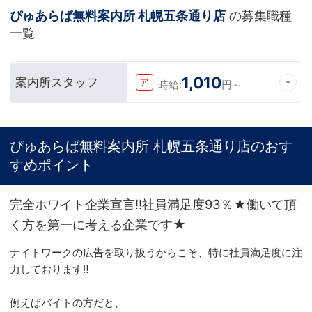
ぴゅあらば無料案内所 札幌五条通り店
の募集職種
一覧
1,010
案内所スタッフ
ア
時給:
円～
ぴゅあらば無料案内所 札幌五条通り店のおす
すめポイント
完全ホワイト企業宣言!!社員満足度93％★働いて頂
く方を第一に考える企業です★
ナイトワークの広告を取り扱うからこそ、特に社員満足度に注
力しております‼
例えばバイトの方だと、