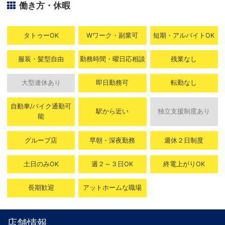
働き方・休暇
タトゥーOK
Wワーク・副業可
短期・アルバイトOK
服装・髪型自由
勤務時間・曜日応相談
残業なし
大型連休あり
即日勤務可
転勤なし
自動車/バイク通勤可
駅から近い
独立支援制度あり
能
グループ店
早朝・深夜勤務
週休２日制度
土日のみOK
週２～３日OK
終電上がりOK
長期歓迎
アットホームな職場
店舗情報