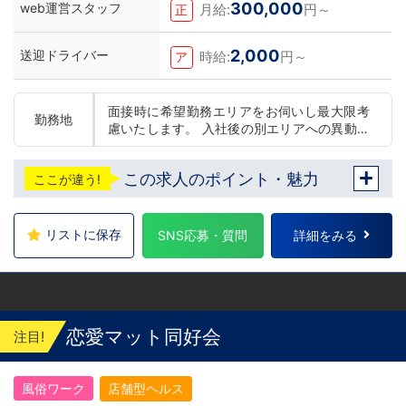
300,000
web運営スタッフ
月給:
円～
正
2,000
送迎ドライバー
時給:
円～
ア
面接時に希望勤務エリアをお伺いし最大限考
勤務地
慮いたします。 入社後の別エリアへの異動の
可否の選択可能です。(変更は随時可能です)
東京 五反田：五反田駅から徒歩2分 池袋：池
この求人のポイント・魅力
ここが違う!
袋駅西口から徒歩2分 吉原：三ノ輪駅から徒
歩8分 神奈川 横浜：京急線黄金町駅から徒歩
8分 茨城 水戸：水戸駅からバス5分 北海道 札
幌：すすきの駅から徒歩5分 中国・四国 鳥
リストに保存
SNS応募・質問
詳細をみる
取：米子市皆生温泉 愛媛：松山道後温泉 九
州・沖縄 福岡：中洲川端駅から徒歩8分 沖
縄：那覇市※出店準備中 他にも続々出店予定
遠方からのご応募の方にはWEB面接対応して
おります
恋愛マット同好会
注目!
風俗ワーク
店舗型ヘルス