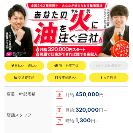
ある。
ちしております！！
日払い・週払い
寮・社宅完備
中高齢者歓迎
交通費支給
食事補助あり
女性歓迎
450,000
店長・幹部候補
月給:
円～
正
320,000
月給:
円～
正
店舗スタッフ
1,300
時給:
円～
ア