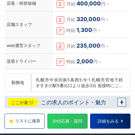
400,000
店長・幹部候補
月給:
円～
正
320,000
月給:
円～
正
店舗スタッフ
1,300
時給:
円～
ア
235,000
web運営スタッフ
月給:
円～
正
2,000
送迎ドライバー
時給:
円～
ア
札幌市中央区南5条西5-6-1 札幌市営地下鉄
勤務地
すすきの駅5番出口より徒歩3分 面接時にご希
望の勤務地をお伺いし、配属店舗を決定いた
します。 入社後の転勤についても希望を考慮
この求人のポイント・魅力
ここが違う!
いたします。 ■札幌エリア：北海道札幌市 地
下鉄南北線すすきの駅 ■横浜エリア：神奈川
県横浜市中区 ・京急線黄金町駅、日ノ出町駅
・市営地下鉄阪東橋駅、伊勢佐木長者町駅 ・
リストに保存
SNS応募・質問
詳細をみる
JR横浜線関内駅 ■土浦エリア：茨城県土浦市
桜町 ・JR常磐線土浦駅