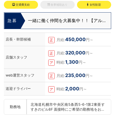
交通費支給
食事補助あり
女性歓迎
一緒に働く仲間を大募集中！！【アルバ
急募
イト・送迎ドライバー急募】
450,000
店長・幹部候補
月給:
円～
正
320,000
月給:
円～
正
店舗スタッフ
1,300
時給:
円～
ア
235,000
web運営スタッフ
月給:
円～
正
2,000
送迎ドライバー
時給:
円～
ア
北海道札幌市中央区南5条西5-6-1第2東亜す
勤務地
すきのビル8F 面接時にご希望の勤務地をお伺
いし、配属店舗を決定いたします。 入社後の