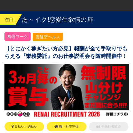
あ～イク!恋愛生欲情の扉
注目!
風俗ワーク
店舗型ヘルス
【とにかく稼ぎたい方必見】報酬が全て手取りでも
らえる『業務委託』のお仕事説明会を随時開催中！
日払い・週払い
寮・社宅完備
中高齢者歓迎