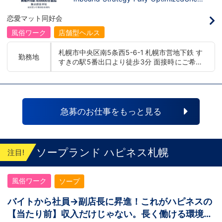
幌エリア：北海道札幌市 地下鉄南北線すすき
ぎください！恋愛グループでは、お客様の
ditional monthly salary starting at 400,0
の駅
喜びを自分自身の喜びに感じられるような
00 yenLanguage allowance introduced
恋愛マット同好会
人物を求めています！・接客が好き・お客
More preferential for those who are fluen
様が笑顔になると自分も嬉しい・お客様だ
t in 3 or more languages인바운드 대책 철
風俗ワーク
店舗型ヘルス
けでなく、働く仲間もキャストさんも笑顔
저 공략무조건 월급 40만엔부터 시작!어
になると嬉しい・喜んで(楽しんで)もらう
학 수당 도입3개 국어 이상 가능자 우대 徹
札幌市中央区南5条西5-6-1 札幌市営地下鉄 す
為にはどうしたらいいのか？を考えられる
底的入站策略無條件月薪 400,000 日圓起
勤務地
すきの駅5番出口より徒歩3分 面接時にご希望
上記のような方が当グループでは活躍の場
推出語言津貼能說至少三種語言者優先
を広げています。他にも…・失敗しても諦
の勤務地をお伺いし、配属店舗を決定いたし
めない！・とにかくやる気だけは負けな
ます。 入社後の転勤についても希望を考慮い
い！・環境を変えてチャレンジしたい！・
たします。 ■札幌エリア：北海道札幌市 地下
とにかくお給料をあげたい！など。接客業
鉄南北線すすきの駅 ■横浜エリア：神奈川県
経験がないからダメという事は一切なく、
横浜市中区 ・京急線黄金町駅、日ノ出町駅 ・
自分の将来のビジョンの為にこうしたい！
急募のお仕事をもっと見る
こうなりたい！と強い意志を持ってる方に
市営地下鉄阪東橋駅、伊勢佐木長者町駅 ・JR
も平等にチャンスがある職場になっていま
横浜線関内駅 ■土浦エリア：茨城県土浦市桜
す。その為、未経験からの応募も大歓迎で
町 ・JR常磐線土浦駅
す。今働いてる先輩方は、異業種から転職
してきた方が圧倒的に多いです。「ちょっ
ソープランド ハピネス札幌
注目!
と求めてる人物像と自分は違うかも…？」
と思う方もいると思います。ですが、よく
考えてください。全てが当てはまる人の方
風俗ワーク
ソープ
が少ないと思います。ココは自分にも当て
はまる！で十分なんです。まずは応募し
て、面接時にあなたの想いを聞かせてくだ
バイトから社員→副店長に昇進！これがハピネスの
さい。その後、私たちの想いを説明させて
【当たり前】収入だけじゃない。長く働ける環境が
いただきます。その話の中で共感できる
か/出来ないかだと思います。ご応募お待