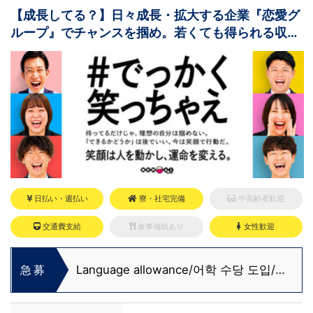
【成長してる？】日々成長・拡大する企業『恋愛グ
ループ』でチャンスを掴め。若くても得られる収入
と役職！
日払い・週払い
寮・社宅完備
中高齢者歓迎
交通費支給
食事補助あり
女性歓迎
Language allowance/어학 수당 도입/推
急募
出語言津貼