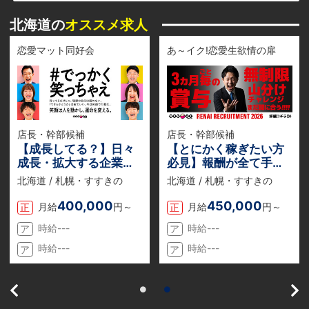
北海道の
オススメ求人
恋愛マット同好会
あ～イク!恋愛生欲情の扉
店長・幹部候補
店長・幹部候補
【成長してる？】日々
【とにかく稼ぎたい方
成長・拡大する企業
必見】報酬が全て手取
『恋愛グループ』でチ
りでもらえる『業務委
北海道 / 札幌・すすきの
北海道 / 札幌・すすきの
ャンスを掴め。若くて
託』のお仕事説明会を
も得られる収入と役
随時開催中！
400,000
450,000
月給
円～
月給
円～
正
正
職！
時給---
時給---
ア
ア
時給---
時給---
ア
ア