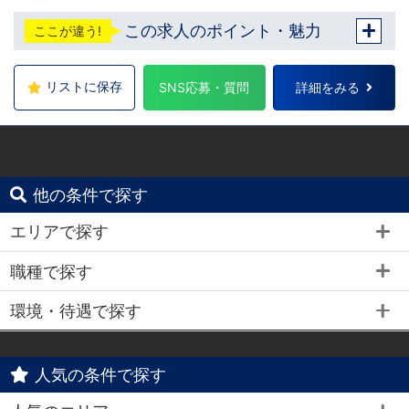
転勤についても希望を考慮いたします。 ■土
この求人のポイント・魅力
ここが違う!
浦エリア：茨城県土浦市桜町 ・JR常磐線土浦
駅 ■横浜エリア：神奈川県横浜市中区 ・京急
線黄金町駅、日ノ出町駅 ・市営地下鉄阪東橋
駅、伊勢佐木長者町駅 ・JR横浜線関内駅 ■
リストに保存
SNS応募・質問
詳細をみる
札幌エリア：北海道札幌市 地下鉄南北線すす
きの駅
他の条件で探す
エリアで探す
職種で探す
環境・待遇で探す
人気の条件で探す