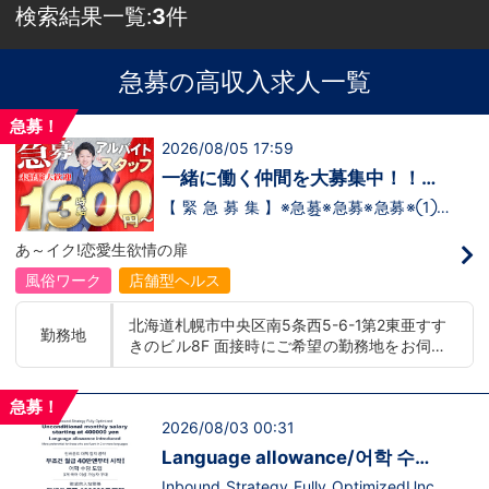
検索結果一覧:
3
件
急募の高収入求人一覧
急募！
2026/08/05 17:59
一緒に働く仲間を大募集中！！
【アルバイト・送迎ドライバー急
【 緊 急 募 集 】※急募※急募※急募※①ス
タッフアルバイト！②お客様送迎ドライ
募】
バー！店舗間5分程度お客様を送迎するだ
あ～イク!恋愛生欲情の扉
け！時給：①1,300円～②1,100円～勤務
時間：①早番：8:00～18:00 （食事休憩
風俗ワーク
店舗型ヘルス
あり：実働9時間） 遅番：16:00～翌
2:00（食事休憩あり：実働9時間）②土
北海道札幌市中央区南5条西5-6-1第2東亜すす
日祝日の日中(9時～16時位まで)、平日夜
勤務地
きのビル8F 面接時にご希望の勤務地をお伺い
(夕方～24時位まで)※ご希望があれば、そ
の他のシフト調整も可能です。お気軽にご
し、配属店舗を決定いたします。 入社後の転
相談ください。条件：①笑顔、元気な方
勤についても希望を考慮いたします。 ■土浦
であればOK！②ご自身の車持ち込み
急募！
エリア：茨城県土浦市桜町 ・JR常磐線土浦駅
OK！ 社用車利用も可能！（※社用車利
2026/08/03 00:31
■横浜エリア：神奈川県横浜市中区 ・京急線
用時は時給変動あり）「今すぐ稼ぎた
黄金町駅、日ノ出町駅 ・市営地下鉄阪東橋
い！」「業界に興味はあるけどちょっと不
Language allowance/어학 수
安...」「運転が好き！」という方、大歓
駅、伊勢佐木長者町駅 ・JR横浜線関内駅 ■札
당 도입/推出語言津貼
迎！スピード採用中につき、ご応募はお急
Inbound Strategy Fully OptimizedUncon