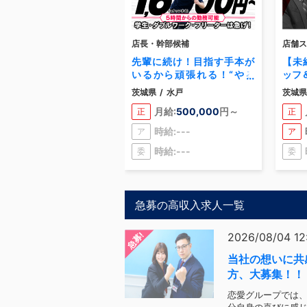
店長・幹部候補
店舗ス
先輩に続け！目指す手本が
【未
いるから頑張れる！“やる
ッフ
気”がすべて！性別関係な
茨城県
/
水戸
茨城県
く、実力で高収入を掴めま
月給:
500,000
円～
正
正
す！
時給:---
ア
ア
時給:---
委
委
急募の高収入求人一覧
急募!
2026/08/04 12
当社の想いに共
方、大募集！！
恋愛グループでは