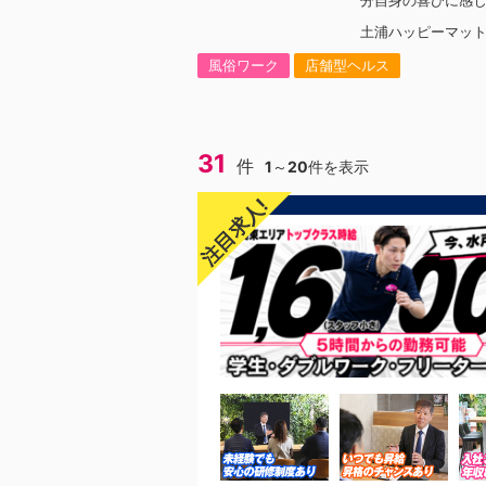
分自身の喜びに感
を求めています！
土浦ハッピーマッ
様が笑顔になると
様だけでなく、働
風俗ワーク
店舗型ヘルス
んも笑顔になると嬉
んで)もらう為には
か？を考えられる
グループでは活躍
す。他にも…・失敗
31
件
1
～
20
件を表示
とにかくやる気だ
境を変えてチャレ
注目求人!
かくお給料をあげ
経験がないからダ
く、自分の将来の
したい！こうなり
持ってる方にも平
職場になっていま
からの応募も大歓
先輩方は、異業種
が圧倒的に多いで
てる人物像と自分は
う方もいると思い
考えてください。
の方が少ないと思
にも当てはまる！