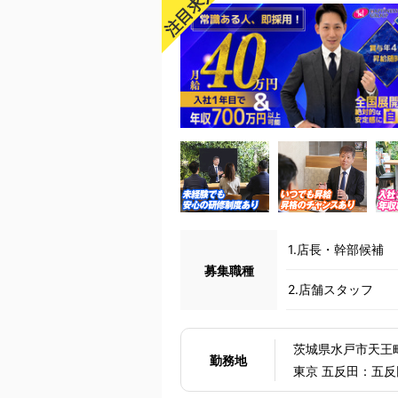
注目求人!
1.店長・幹部候補
募集職種
2.店舗スタッフ
茨城県水戸市天王町5-1
勤務地
東京 五反田：五反
神奈川 横浜：京急線黄金町駅から徒歩8分