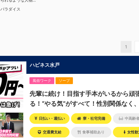
じられるような人物
・接客が好き・お客
トパラダイス
自分も嬉しい・お客
く仲間もキャストさ
しい・喜んで(楽し
どうしたらいいの
上記のような方が当
の場を広げていま
しても諦めない！・
1
けは負けない！・環
ンジしたい！・とに
たい！など。接客業
ハピネス水戸
メという事は一切な
ビジョンの為にこう
たい！と強い意志を
風俗ワーク
ソープ
等にチャンスがある
す。その為、未経験
先輩に続け！目指す手本がいるから頑
迎です。今働いてる
から転職してきた方
る！“やる気”がすべて！性別関係なく
す。「ちょっと求め
違うかも…？」と思
で高収入を掴めます！
ます。ですが、よく
日払い・週払い
寮・社宅完備
中高齢
全てが当てはまる人
います。ココは自分
交通費支給
食事補助あり
女性歓
で十分なんです。ま