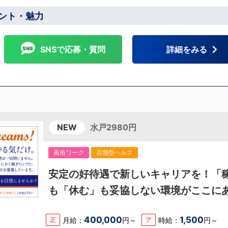
ント・魅力
から徒歩8分 他にも続々出店予定 遠方からのご応募の方にはWEB面接対応しております
SNSで応募・質問
詳細をみる
NEW
水戸2980円
風俗ワーク
店舗型ヘルス
安定の好待遇で新しいキャリアを！「
も「休む」も妥協しない環境がここに
す。
400,000
1,500
月給：
円～
時給：
円～
正
ア