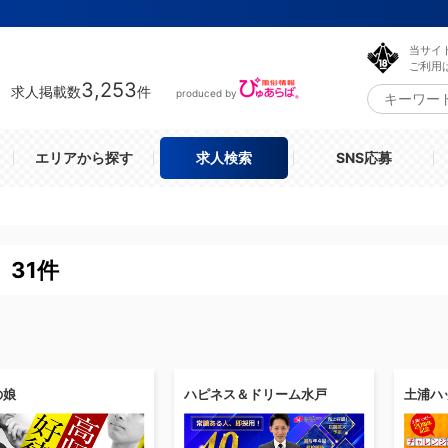
当サイ
ご利用
3,253
求人掲載数
件
produced by
エリアから探す
求人検索
SNS応募
31件
の娘
ハピネス＆ドリーム水戸