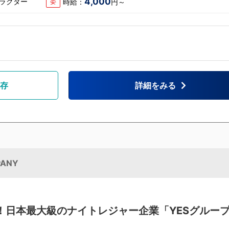
4,000
トラクター
時給：
円～
委
存
詳細をみる
ANY
！日本最大級のナイトレジャー企業「YESグルー