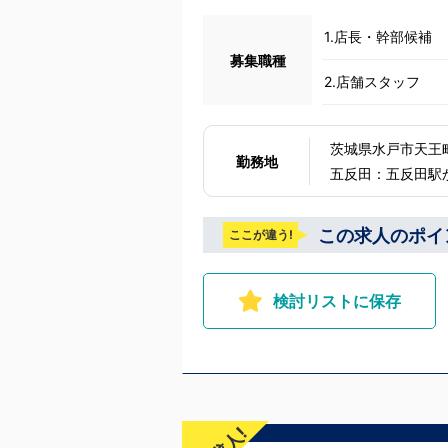
ずは応募して、面
を聞かせてくださ
1.店長・幹部候補
の想いを説明させ
の話の中で共感でき
募集職種
と思います。ご応
2.店舗スタッフ
す！！
茨城県水戸市天王町5-14 水戸駅からバス5分 下記の全エリアで募
勤務地
五反田：五反田駅か
川 横浜：京急線黄金町駅から徒歩8分 茨城 水
ら徒歩8分 北海道 札幌：すすきの駅から徒歩5分 中国・四国 鳥取：米子市皆生温泉 愛媛：松山
この求人のポイ
ここが違う!
道後温泉
検討リストに保存