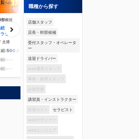
職種から探す
幹部候補
店舗スタッフ
店続々オープン】ポス
店長・幹部候補
ガラ空き。選び放題！
で月収【 53万円 】超
/
土浦
受付スタッフ・オペレータ
あり。
ー
給:
500,000
円～
送迎ドライバー
給:---
給:---
web運営スタッフ
事務・経理スタッフ
企画営業
講習員・インストラクター
出張ホスト
セラピスト
webデザイナー
webエンジニア