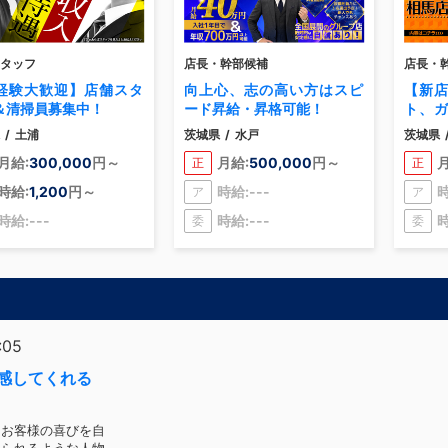
タッフ
店長・幹部候補
店長・
経験大歓迎】店舗スタ
向上心、志の高い方はスピ
【新
＆清掃員募集中！
ード昇給・昇格可能！
ト、
一般職
/
土浦
茨城県
/
水戸
茨城県
の実績
月給:
300,000
円～
月給:
500,000
円～
月
正
正
時給:
1,200
円～
時給:---
時
ア
ア
時給:---
時給:---
時
委
委
:05
感してくれる
、お客様の喜びを自