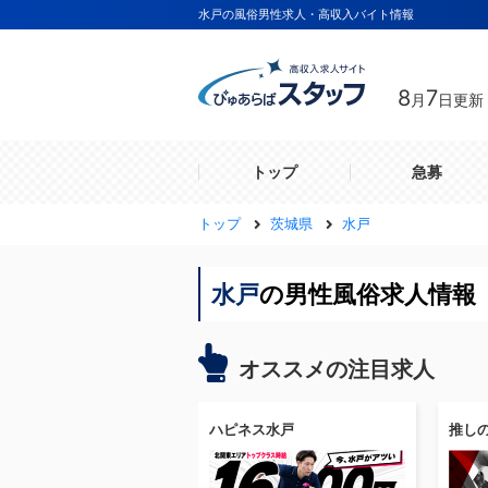
水戸の風俗男性求人・高収入バイト情報
8
7
月
日更新
トップ
急募
トップ
茨城県
水戸
水戸
の男性風俗求人情報 
オススメの注目求人
ハピネス水戸
推し