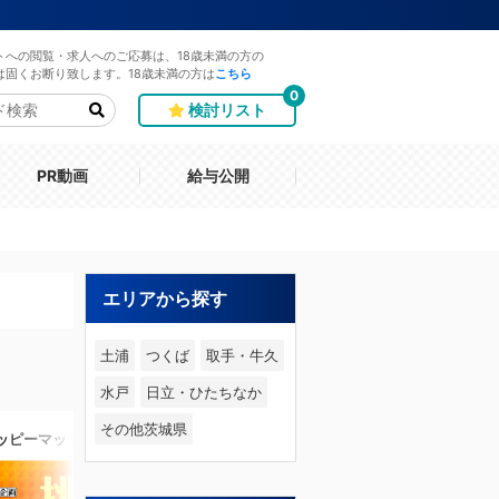
トへの閲覧・求人へのご応募は、18歳未満の方の
は固くお断り致します。18歳未満の方は
こちら
0
検討リスト
PR動画
給与公開
エリアから探す
土浦
つくば
取手・牛久
水戸
日立・ひたちなか
その他茨城県
土浦ハッピーマットパラダイス