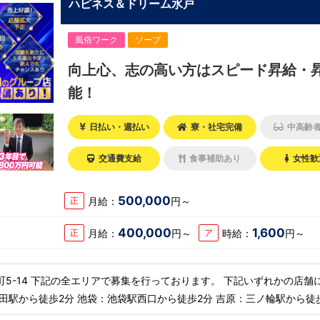
ハピネス＆ドリーム水戸
風俗ワーク
ソープ
向上心、志の高い方はスピード昇給・
能！
日払い・週払い
寮・社宅完備
中高齢
交通費支給
食事補助あり
女性歓
500,000
月給：
円～
正
400,000
1,600
月給：
円～
時給：
円～
正
ア
4 下記の全エリアで募集を行っております。 下記いずれかの店舗に配属
田駅から徒歩2分 池袋：池袋駅西口から徒歩2分 吉原：三ノ輪駅から徒
 茨城 水戸：水戸駅からバス5分 北海道 札幌：すすき