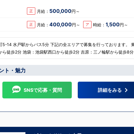
接時にあなたの想い
い。その後、私たち
500,000
月給：
円～
正
ていただきます。そ
るか/出来ないかだ
募お待ちしておりま
400,000
1,500
月給：
円～
時給：
円～
正
ア
集を行っております。 東京
ら徒歩2分 池袋：池袋駅西口から徒歩2分 吉原：三ノ輪駅から徒歩8分 神
戸：水戸駅からバス5分 福岡 福岡：中洲川端駅か
ント・魅力
 他にも続々出店予定 遠方からのご応募の方にはWEB面接対応しております
SNSで応募・質問
詳細をみる