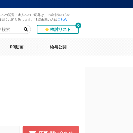
トへの閲覧・求人へのご応募は、18歳未満の方の
は固くお断り致します。18歳未満の方は
こちら
0
検討リスト
PR動画
給与公開