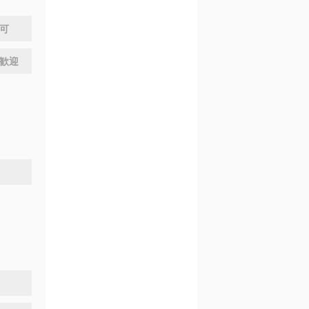
問可
歓迎