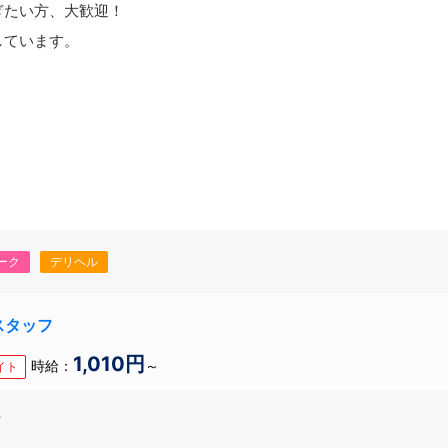
ぎたい方、大歓迎！
しています。
ーク
デリヘル
スタッフ
1,010円
時給：
～
イト
市