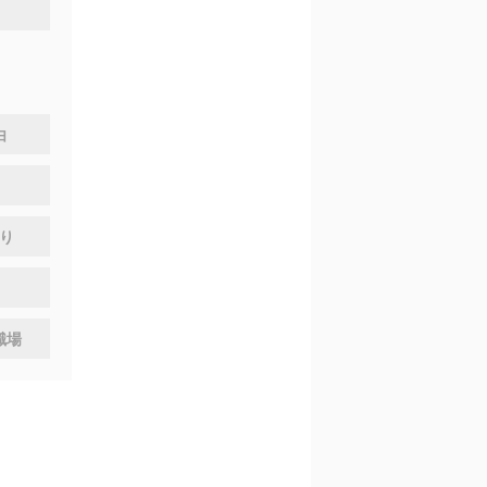
由
り
職場