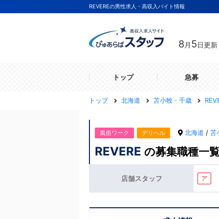
REVEREの男性求人・高収入バイト情報
8
5
月
日更新
トップ
急募
トップ
北海道
苫小牧・千歳
REV
北海道
/
苫
風俗ワーク
デリヘル
REVERE
の募集職種一
店舗スタッフ
ア