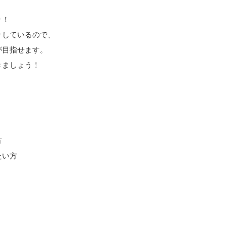
り！
りしているので、
が目指せます。
きましょう！
方
たい方