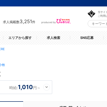
当サイ
ご利用
3,251
求人掲載数
件
produced by
エリアから探す
求人検索
SNS応募
ERE
小牧
覧
1,010
時給:
円～