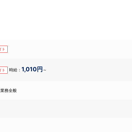
イト
1,010円
時給：
～
イト
営業務全般