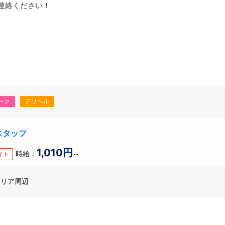
連絡ください！
ーク
デリヘル
スタッフ
1,010円
時給：
～
イト
エリア周辺