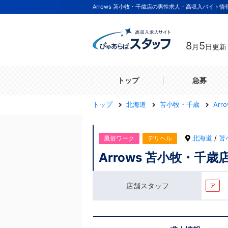
Arrows 苫小牧・千歳店の男性求人・高収入バイト情
8
5
月
日更新
トップ
急募
トップ
北海道
苫小牧・千歳
Ar
北海道
/
苫
風俗ワーク
デリヘル
Arrows 苫小牧・千歳
店舗スタッフ
ア