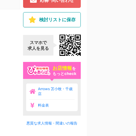
応募･問い合わせ
検討リストに保存
スマホで
求人を見る
お店情報
を
もっとcheck
Arrows 苫小牧・千歳
店
料金表
悪質な求人情報・間違いの報告