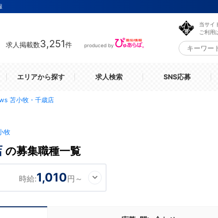
報
当サイ
ご利用
3,251
求人掲載数
件
produced by
エリアから探す
求人検索
SNS応募
rows 苫小牧・千歳店
小牧
店
の募集職種一覧
1,010
時給:
円～