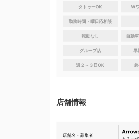
タトゥーOK
W
勤務時間・曜日応相談
転勤なし
自動車
グループ店
早
週２～３日OK
終
店舗情報
Arro
店舗名・募集者
あろー