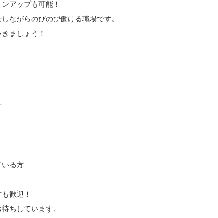
ョンアップも可能！
長しながらのびのび働ける職場です。
いきましょう！
方
ている方
方も歓迎！
お待ちしています。