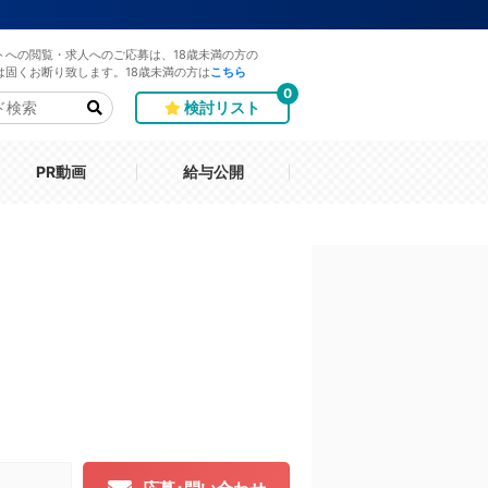
トへの閲覧・求人へのご応募は、18歳未満の方の
は固くお断り致します。18歳未満の方は
こちら
0
検討リスト
PR動画
給与公開