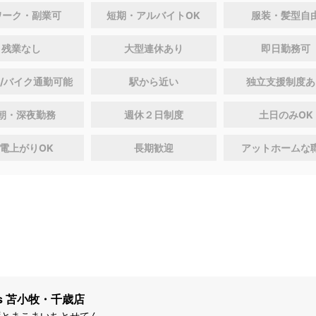
ワーク・副業可
短期・アルバイトOK
服装・髪型自
残業なし
大型連休あり
即日勤務可
/バイク通勤可能
駅から近い
独立支援制度あ
朝・深夜勤務
週休２日制度
土日のみOK
電上がりOK
長期歓迎
アットホームな
ws 苫小牧・千歳店
ずとまこまいちとせてん