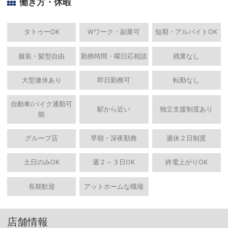
働き方・休暇
タトゥーOK
Wワーク・副業可
短期・アルバイトOK
服装・髪型自由
勤務時間・曜日応相談
残業なし
大型連休あり
即日勤務可
転勤なし
自動車/バイク通勤可
駅から近い
独立支援制度あり
能
グループ店
早朝・深夜勤務
週休２日制度
土日のみOK
週２～３日OK
終電上がりOK
長期歓迎
アットホームな職場
店舗情報