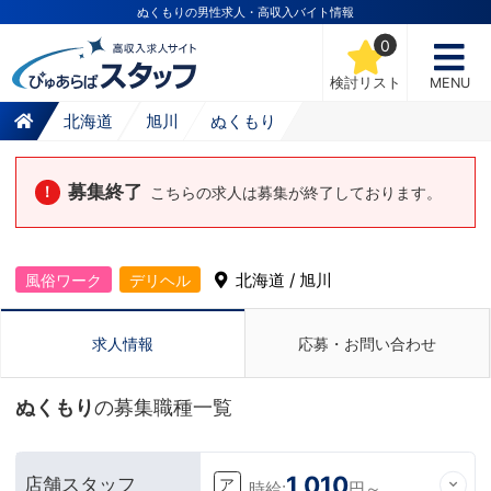
ぬくもりの男性求人・高収入バイト情報
0
検討リスト
MENU
北海道
旭川
ぬくもり
募集終了
！
こちらの求人は募集が終了しております。
北海道 / 旭川
風俗ワーク
デリヘル
求人情報
応募・お問い合わせ
ぬくもり
の募集職種一覧
1,010
店舗スタッフ
ア
時給:
円～