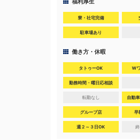
福利厚生
寮・社宅完備
駐車場あり
働き方・休暇
タトゥーOK
W
勤務時間・曜日応相談
転勤なし
自動車
グループ店
早
週２～３日OK
終