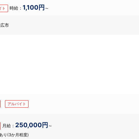
1,100円
時給：
～
イト
帯広市
アルバイト
250,000円
月給：
～
あり(3か月程度)