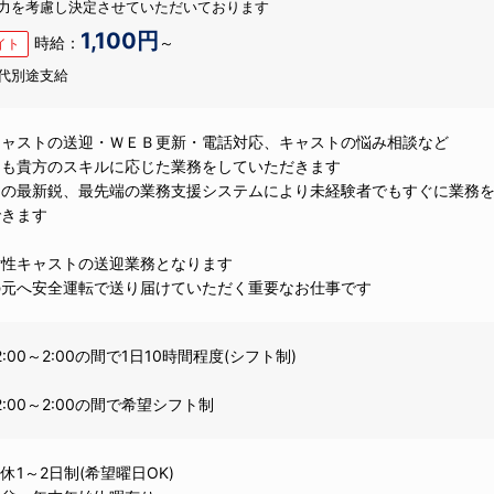
力を考慮し決定させていただいております
1,100円
時給：
～
イト
代別途支給
キャストの送迎・ＷＥＢ更新・電話対応、キャストの悩み相談など
にも貴方のスキルに応じた業務をしていただきます
自の最新鋭、最先端の業務支援システムにより未経験者でもすぐに業務
できます
女性キャストの送迎業務となります
の元へ安全運転で送り届けていただく重要なお仕事です
:00～2:00の間で1日10時間程度(シフト制)
2:00～2:00の間で希望シフト制
休1～2日制(希望曜日OK)