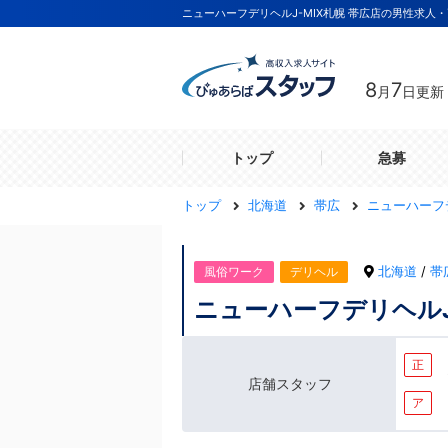
ニューハーフデリヘルJ-MIX札幌 帯広店の男性求人
8
7
月
日更新
トップ
急募
トップ
北海道
帯広
ニューハーフデ
北海道
/
帯
風俗ワーク
デリヘル
ニューハーフデリヘルJ
正
店舗スタッフ
ア