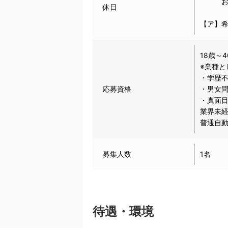
お盆、
休日
【ア】
18歳～
※業種と
・学歴
応募資格
・男女
・真面
業界未
普通自
募集人数
1名
待遇・環境