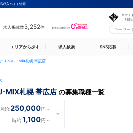
・高収入バイト情報
当サイ
ご利用
3,252
求人掲載数
件
produced by
エリアから探す
求人検索
SNS応募
リヘルJ-MIX札幌 帯広店
広
-MIX札幌 帯広店
の募集職種一覧
250,000
月給:
円～
1,100
時給:
円～