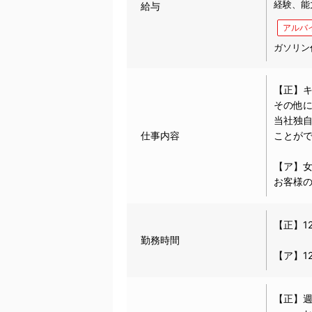
経験、能
給与
アルバ
ガソリン
【正】
その他
当社独
仕事内容
ことが
【ア】
お客様
【正】12
勤務時間
【ア】1
【正】週