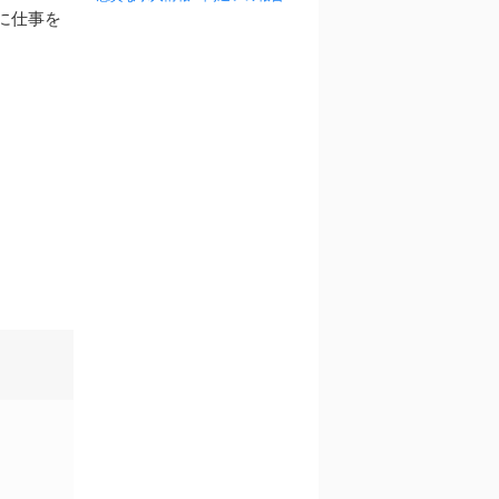
に仕事を
。