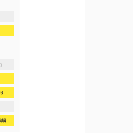
由
り
職場