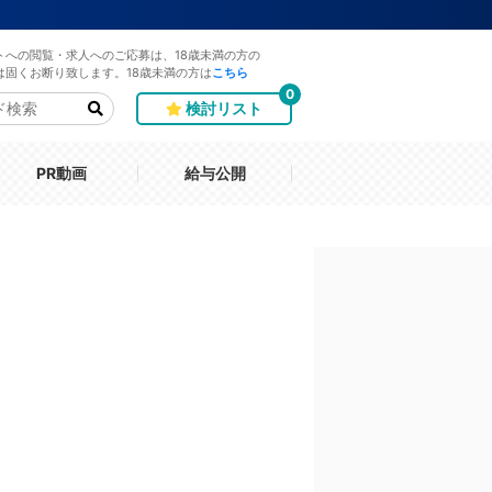
トへの閲覧・求人へのご応募は、18歳未満の方の
は固くお断り致します。18歳未満の方は
こちら
0
検討リスト
PR動画
給与公開