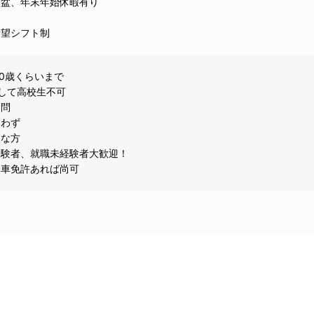
年末年始休暇有り
希望シフト制
40歳くらいまで
して高校生不可
不問
問わず
目な方
経験者、就職未経験者大歓迎！
動車免許あれば尚可