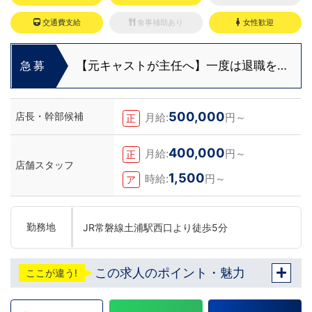
交通費支給
食事補助あり
女性歓迎
【元キャストが主任へ】一度は退職を考
急募
えた3年目スタッフの転機
500,000
店長・幹部候補
月給:
円～
正
400,000
月給:
円～
正
店舗スタッフ
1,500
時給:
円～
ア
勤務地
JR常磐線土浦駅西口より徒歩5分
この求人のポイント・魅力
ここが違う!