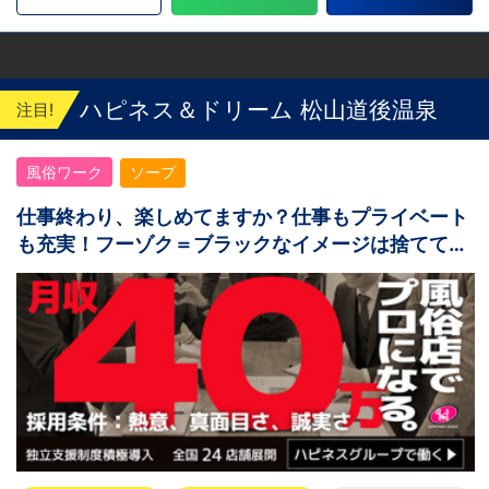
JR横浜線関内駅 ■土浦エリア：茨城県土浦市
桜町 ・JR常磐線土浦駅
ハピネス＆ドリーム 松山道後温泉
注目!
風俗ワーク
ソープ
仕事終わり、楽しめてますか？仕事もプライベート
も充実！フーゾク＝ブラックなイメージは捨てて
OK！