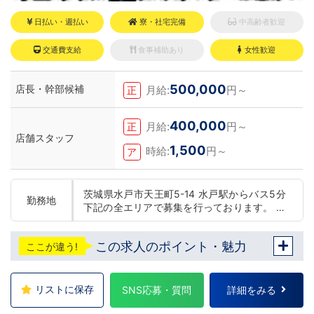
日払い・週払い
寮・社宅完備
中高齢者歓迎
交通費支給
食事補助あり
女性歓迎
500,000
店長・幹部候補
月給:
円～
正
400,000
月給:
円～
正
店舗スタッフ
1,500
時給:
円～
ア
茨城県水戸市天王町5-14 水戸駅からバス5分
勤務地
下記の全エリアで募集を行っております。 東
京 五反田：五反田駅から徒歩2分 池袋：池袋
駅西口から徒歩2分 吉原：三ノ輪駅から徒歩8
この求人のポイント・魅力
ここが違う!
分 神奈川 横浜：京急線黄金町駅から徒歩8分
茨城 水戸：水戸駅からバス5分 福岡 福岡：中
洲川端駅から徒歩8分 北海道 札幌：すすきの
駅から徒歩5分 中国・四国 鳥取：米子市皆生
リストに保存
SNS応募・質問
詳細をみる
温泉 愛媛：松山道後温泉 他にも続々出店予定
遠方からのご応募の方にはWEB面接対応して