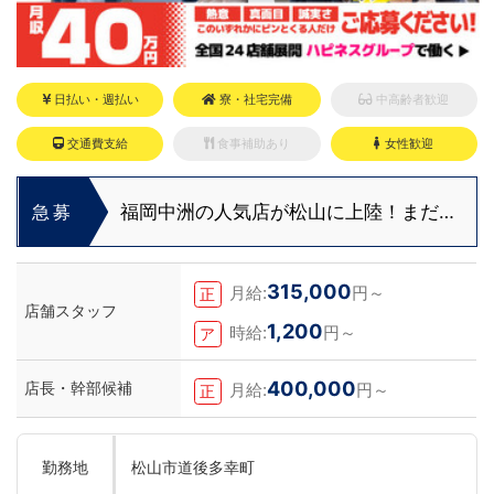
日払い・週払い
寮・社宅完備
中高齢者歓迎
交通費支給
食事補助あり
女性歓迎
福岡中洲の人気店が松山に上陸！まだま
急募
だ役職ポストに空き発生中！
315,000
月給:
円～
正
店舗スタッフ
1,200
時給:
円～
ア
400,000
店長・幹部候補
月給:
円～
正
勤務地
松山市道後多幸町