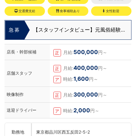
交通費支給
食事補助あり
女性歓迎
【スタッフインタビュー】元風俗経験者
急募
が裏方へ転職！安部さんが語る仕事のリ
アル
500,000
店長・幹部候補
月給:
円～
正
400,000
月給:
円～
正
店舗スタッフ
1,600
時給:
円～
ア
300,000
映像制作
月給:
円～
正
2,000
送迎ドライバー
時給:
円～
ア
勤務地
東京都品川区西五反田2-5-2