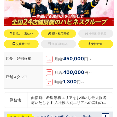
日払い・週払い
寮・社宅完備
中高齢者歓迎
交通費支給
食事補助あり
女性歓迎
450,000
店長・幹部候補
月給:
円～
正
400,000
月給:
円～
正
店舗スタッフ
1,300
時給:
円～
ア
面接時に希望勤務エリアをお伺いし最大限考
勤務地
慮いたします 入社後の別エリアへの異動の可
否の選択可能です 下記いずれかの店舗に配属
東京 五反田：五反田駅から徒歩2分 池袋：池
この求人のポイント・魅力