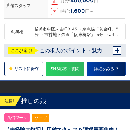
400,000
月給:
円～
正
店舗スタッフ
1,600
時給:
円～
ア
横浜市中区末吉町3-45 ・京急線「黄金町」5
勤務地
分 ・市営地下鉄線「阪東橋駅」 5分 ・JR線
「関内駅」15分
この求人のポイント・魅力
ここが違う!
リストに保存
SNS応募・質問
詳細をみる
推しの娘
注目!
風俗ワーク
ソープ
【未経験大歓迎】店舗スタッフ＆清掃員募集中！