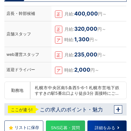
司”の関係
400,000
店長・幹部候補
月給:
円～
正
320,000
月給:
円～
正
店舗スタッフ
1,300
時給:
円～
ア
235,000
web運営スタッフ
月給:
円～
正
2,000
送迎ドライバー
時給:
円～
ア
札幌市中央区南5条西5-6-1 札幌市営地下鉄
勤務地
すすきの駅5番出口より徒歩3分 面接時にご希
望の勤務地をお伺いし、配属店舗を決定いた
します。 入社後の転勤についても希望を考慮
この求人のポイント・魅力
ここが違う!
いたします。 ■札幌エリア：北海道札幌市 地
下鉄南北線すすきの駅 ■横浜エリア：神奈川
県横浜市中区 ・京急線黄金町駅、日ノ出町駅
・市営地下鉄阪東橋駅、伊勢佐木長者町駅 ・
リストに保存
SNS応募・質問
詳細をみる