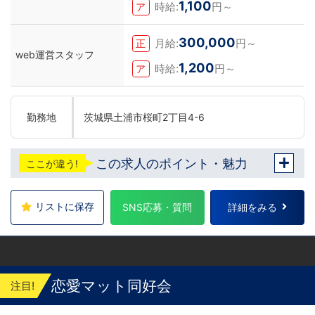
1,100
時給:
円～
ア
300,000
月給:
円～
正
web運営スタッフ
1,200
時給:
円～
ア
勤務地
茨城県土浦市桜町2丁目4-6
この求人のポイント・魅力
ここが違う!
リストに保存
SNS応募・質問
詳細をみる
恋愛マット同好会
注目!