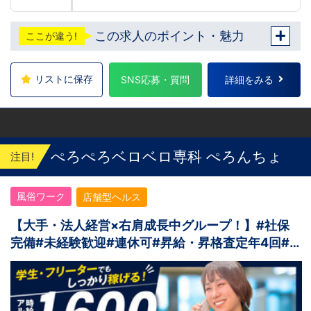
この求人のポイント・魅力
ここが違う!
リストに保存
SNS応募・質問
詳細をみる
ぺろぺろベロベロ専科 ぺろんちょ
注目!
風俗ワーク
店舗型ヘルス
【大手・法人経営×右肩成長中グループ！】#社保
完備#未経験歓迎#連休可#昇給・昇格査定年4回#
寮完備