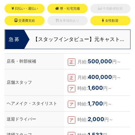
日払い・週払い
寮・社宅完備
中高齢者歓迎
交通費支給
食事補助あり
女性歓迎
【スタッフインタビュー】元キャストの
急募
佐藤さんが語る“接客にこだわる仕事観”
500,000
店長・幹部候補
月給:
円～
正
400,000
月給:
円～
正
店舗スタッフ
1,600
時給:
円～
ア
1,700
ヘアメイク・スタイリスト
時給:
円～
ア
2,000
送迎ドライバー
時給:
円～
ア
1,533
清掃スタッフ