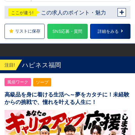
この求人のポイント・魅力
ここが違う!
リストに保存
SNS応募・質問
詳細をみる
ハピネス福岡
注目!
風俗ワーク
ソープ
高級品を身に着ける生活へ～夢をカタチに！未経験
からの挑戦で、憧れを叶える人生に！