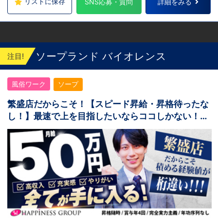
リストに保存
SNS応募・質問
詳細をみる
ソープランド バイオレンス
注目!
風俗ワーク
ソープ
繁盛店だからこそ！【スピード昇給・昇格待ったな
し！】最速で上を目指したいならココしかない！未
経験OK