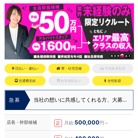
変える。
日払い・週払い
寮・社宅完備
中高齢者歓迎
交通費支給
食事補助あり
女性歓迎
当社の想いに共感してくれる方、大募
急募
集‼
500,000
店長・幹部候補
月給:
円～
正