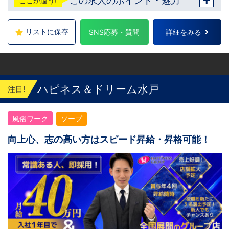
ここが違う!
袋駅西口から徒歩2分 吉原：三ノ輪駅から徒
歩8分 神奈川 横浜：京急線黄金町駅から徒歩
8分 茨城 水戸：水戸駅からバス5分 福岡 福
岡：中洲川端駅から徒歩8分 北海道 札幌：す
リストに保存
SNS応募・質問
詳細をみる
すきの駅から徒歩5分 中国・四国 鳥取：米子
市皆生温泉 愛媛：松山道後温泉 沖縄 沖縄：
那覇市※出店準備中 他にも続々出店予定 遠方
からのご応募の方にはWEB面接対応しており
ます
ハピネス＆ドリーム水戸
注目!
風俗ワーク
ソープ
向上心、志の高い方はスピード昇給・昇格可能！