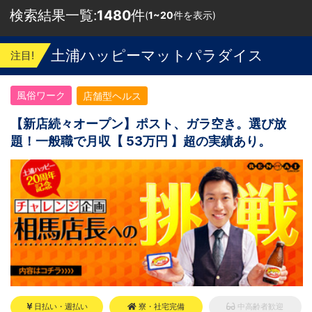
検索結果一覧:
1480
件
(
1~20
件を表示)
土浦ハッピーマットパラダイス
注目!
風俗ワーク
店舗型ヘルス
【新店続々オープン】ポスト、ガラ空き。選び放
題！一般職で月収【 53万円 】超の実績あり。
日払い・週払い
寮・社宅完備
中高齢者歓迎