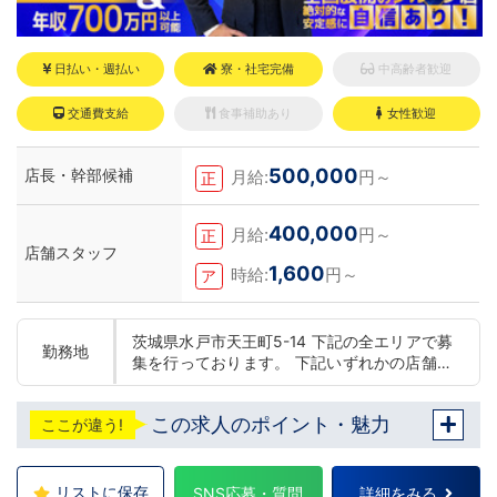
日払い・週払い
寮・社宅完備
中高齢者歓迎
交通費支給
食事補助あり
女性歓迎
500,000
店長・幹部候補
月給:
円～
正
400,000
月給:
円～
正
店舗スタッフ
1,600
時給:
円～
ア
茨城県水戸市天王町5-14 下記の全エリアで募
勤務地
集を行っております。 下記いずれかの店舗に
配属 東京 五反田：五反田駅から徒歩2分 池
袋：池袋駅西口から徒歩2分 吉原：三ノ輪駅
この求人のポイント・魅力
ここが違う!
から徒歩8分 神奈川 横浜：京急線黄金町駅か
ら徒歩8分 茨城 水戸：水戸駅からバス5分 北
海道 札幌：すすきの駅から徒歩5分 中国・四
国 鳥取：米子市皆生温泉 愛媛：松山道後温泉
リストに保存
SNS応募・質問
詳細をみる