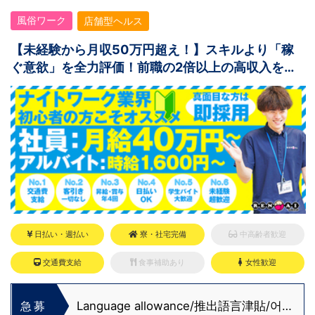
風俗ワーク
店舗型ヘルス
【未経験から月収50万円超え！】スキルより「稼
ぐ意欲」を全力評価！前職の2倍以上の高収入を掴
み取れ！
日払い・週払い
寮・社宅完備
中高齢者歓迎
交通費支給
食事補助あり
女性歓迎
Language allowance/推出語言津貼/어
急募