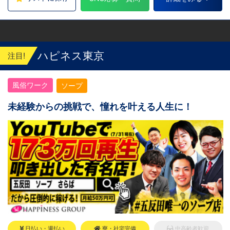
九州 福岡：中洲川端駅から徒歩8分 他にも
続々出店予定 遠方からのご応募の方にはWEB
面接対応しております
ハピネス東京
注目!
風俗ワーク
ソープ
未経験からの挑戦で、憧れを叶える人生に！
日払い・週払い
寮・社宅完備
中高齢者歓迎