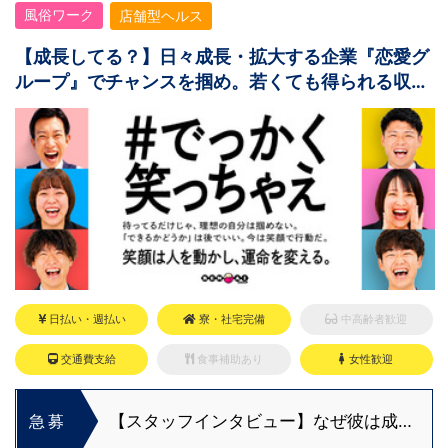
風俗ワーク
店舗型ヘルス
【成長してる？】日々成長・拡大する企業『恋愛グ
ループ』でチャンスを掴め。若くても得られる収入
と役職！
日払い・週払い
寮・社宅完備
中高齢者歓迎
交通費支給
食事補助あり
女性歓迎
【スタッフインタビュー】なぜ彼は成長
急募
できたのか？福利厚生と“熱意ある上