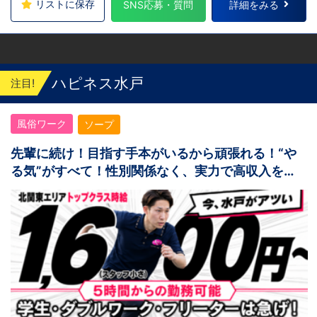
リストに保存
SNS応募・質問
詳細をみる
ハピネス水戸
注目!
風俗ワーク
ソープ
先輩に続け！目指す手本がいるから頑張れる！“や
る気”がすべて！性別関係なく、実力で高収入を掴
めます！