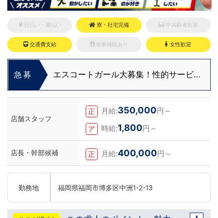
日払い・週払い
寮・社宅完備
中高齢者歓迎
交通費支給
食事補助あり
女性歓迎
エスコートガール大募集！性的サービス
急募
なしで時給2,500円～！
350,000
月給:
円～
正
店舗スタッフ
1,800
時給:
円～
ア
400,000
店長・幹部候補
月給:
円～
正
勤務地
福岡県福岡市博多区中洲1-2-13