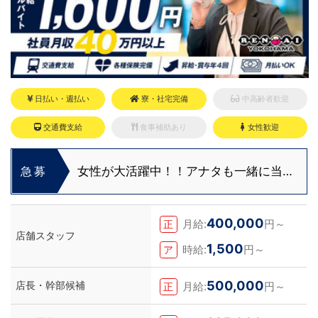
日払い・週払い
寮・社宅完備
中高齢者歓迎
交通費支給
食事補助あり
女性歓迎
女性が大活躍中！！アナタも一緒に当グ
急募
ループで頑張りませんか？
400,000
月給:
円～
正
店舗スタッフ
1,500
時給:
円～
ア
500,000
店長・幹部候補
月給:
円～
正