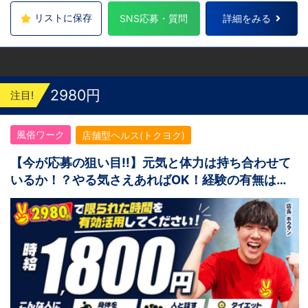
すきの駅から徒歩5分 中国・四国 鳥取：米子
市皆生温泉 愛媛：松山道後温泉 九州・沖縄
リストに保存
SNS応募・質問
詳細をみる
福岡：中洲川端駅から徒歩8分 沖縄：那覇市※
出店準備中 他にも続々出店予定 遠方からのご
応募の方にはWEB面接対応しております
2980円
注目!
風俗ワーク
店舗型ヘルス(トクヨク)
【今が応募の狙い目‼】元気と体力は持ち合わせて
いるか！？やる気さえあればOK！経験の有無は関
係なし！