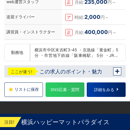
235,000
web運営スタッフ
月給:
円～
正
2,000
送迎ドライバー
時給:
円～
ア
400,000
講習員・インストラクター
月給:
円～
正
横浜市中区末吉町3-45 ・京急線「黄金町」5
勤務地
分 ・市営地下鉄線「阪東橋駅」 5分 ・JR線
「関内駅」15分
この求人のポイント・魅力
ここが違う!
リストに保存
SNS応募・質問
詳細をみる
横浜ハッピーマットパラダイス
注目!