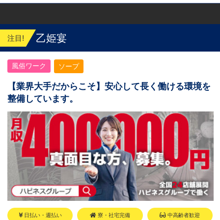
おります
乙姫宴
注目!
風俗ワーク
ソープ
【業界大手だからこそ】安心して長く働ける環境を
整備しています。
日払い・週払い
寮・社宅完備
中高齢者歓迎