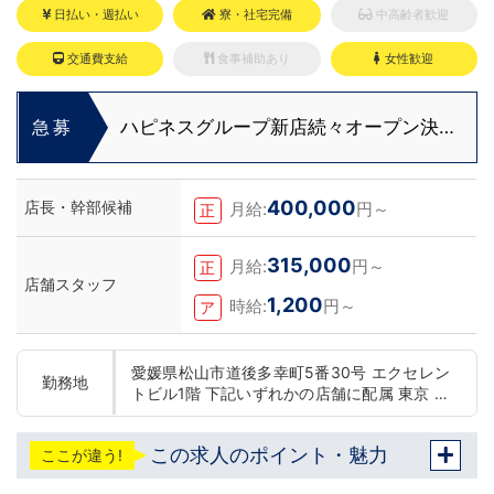
日払い・週払い
寮・社宅完備
中高齢者歓迎
交通費支給
食事補助あり
女性歓迎
ハピネスグループ新店続々オープン決
急募
定！
400,000
店長・幹部候補
月給:
円～
正
315,000
月給:
円～
正
店舗スタッフ
1,200
時給:
円～
ア
愛媛県松山市道後多幸町5番30号 エクセレン
勤務地
トビル1階 下記いずれかの店舗に配属 東京 五
反田：五反田駅から徒歩2分 池袋：池袋駅西
口から徒歩2分 吉原：三ノ輪駅から徒歩8分
この求人のポイント・魅力
ここが違う!
神奈川 横浜：京急線黄金町駅から徒歩8分 茨
城 水戸：水戸駅からバス5分 北海道 札幌：す