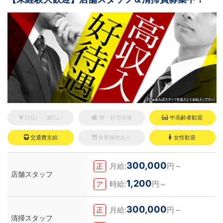
日払い・週払い
寮・社宅完備
中高齢者歓迎
交通費支給
食事補助あり
女性歓迎
300,000
月給:
円～
正
店舗スタッフ
1,200
時給:
円～
ア
300,000
月給:
円～
正
清掃スタッフ