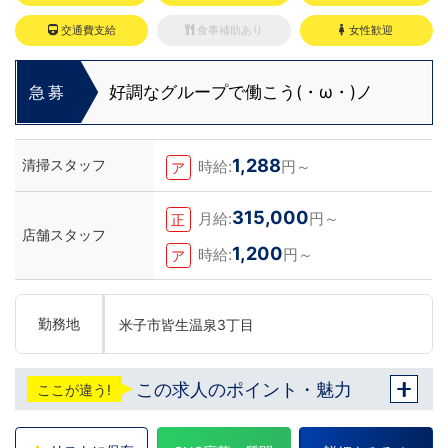
交通費支給
食事補助あり
女性歓迎
好調なグループで働こう(・ω・)ノ
急募
1,288
清掃スタッフ
時給:
円～
ア
315,000
月給:
円～
正
店舗スタッフ
1,200
時給:
円～
ア
勤務地
米子市皆生温泉3丁目
この求人のポイント・魅力
ここが違う!