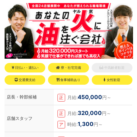
ある。
日払い・週払い
寮・社宅完備
中高齢者歓迎
交通費支給
食事補助あり
女性歓迎
450,000
店長・幹部候補
月給:
円～
正
320,000
月給:
円～
正
店舗スタッフ
1,300
時給:
円～
ア