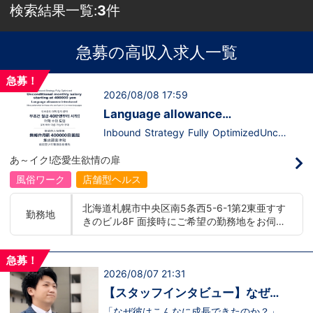
検索結果一覧:
3
件
急募の高収入求人一覧
急募！
2026/08/08 17:59
Language allowance
introduced/推出語言津貼
Inbound Strategy Fully OptimizedUncon
ditional monthly salary starting at 400,0
00 yenLanguage allowance introduced
あ～イク!恋愛生欲情の扉
More preferential for those who are fluen
t in 3 or more languages인바운드 대책 철
風俗ワーク
店舗型ヘルス
저 공략무조건 월급 40만엔부터 시작!어
학 수당 도입3개 국어 이상 가능자 우대 徹
北海道札幌市中央区南5条西5-6-1第2東亜すす
底的入站策略無條件月薪 400,000 日圓起
勤務地
きのビル8F 面接時にご希望の勤務地をお伺い
推出語言津貼能說至少三種語言者優先
し、配属店舗を決定いたします。 入社後の転
勤についても希望を考慮いたします。 ■土浦
急募！
エリア：茨城県土浦市桜町 ・JR常磐線土浦駅
2026/08/07 21:31
■横浜エリア：神奈川県横浜市中区 ・京急線
黄金町駅、日ノ出町駅 ・市営地下鉄阪東橋
【スタッフインタビュー】なぜ彼
駅、伊勢佐木長者町駅 ・JR横浜線関内駅 ■札
は成長できたのか？福利厚生と“熱
「なぜ彼はこんなに成長できたのか？」そ