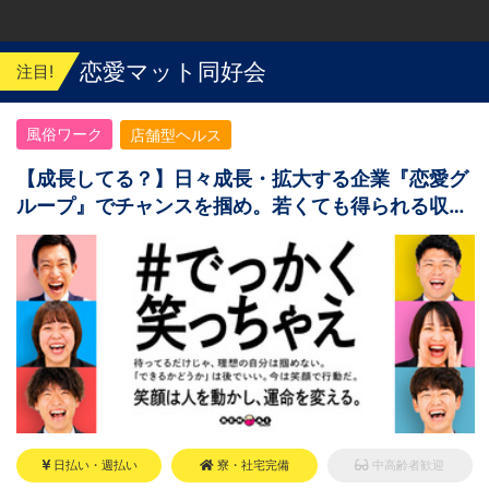
恋愛マット同好会
注目!
風俗ワーク
店舗型ヘルス
【成長してる？】日々成長・拡大する企業『恋愛グ
ループ』でチャンスを掴め。若くても得られる収入
と役職！
日払い・週払い
寮・社宅完備
中高齢者歓迎