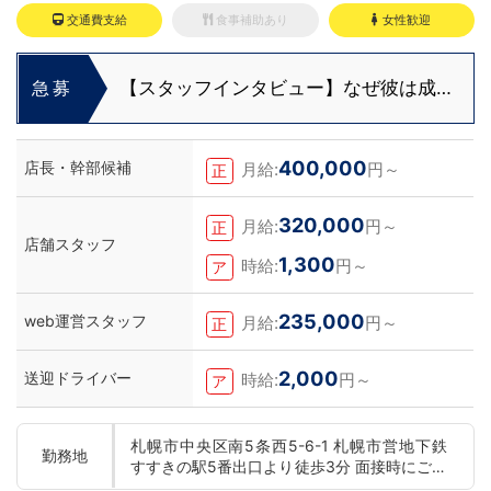
交通費支給
食事補助あり
女性歓迎
【スタッフインタビュー】なぜ彼は成長
急募
できたのか？福利厚生と“熱意ある上
司”の関係
400,000
店長・幹部候補
月給:
円～
正
320,000
月給:
円～
正
店舗スタッフ
1,300
時給:
円～
ア
235,000
web運営スタッフ
月給:
円～
正
2,000
送迎ドライバー
時給:
円～
ア
札幌市中央区南5条西5-6-1 札幌市営地下鉄
勤務地
すすきの駅5番出口より徒歩3分 面接時にご希
望の勤務地をお伺いし、配属店舗を決定いた