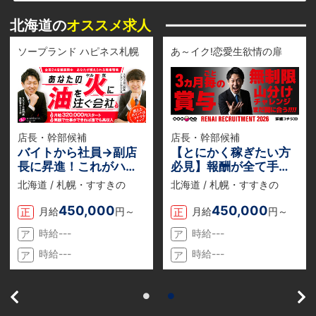
北海道の
オススメ求人
ソープランド ハピネス札幌
あ～イク!恋愛生欲情の扉
店長・幹部候補
店長・幹部候補
バイトから社員→副店
【とにかく稼ぎたい方
長に昇進！これがハピ
必見】報酬が全て手取
ネスの【当たり前】収
りでもらえる『業務委
北海道 / 札幌・すすきの
北海道 / 札幌・すすきの
入だけじゃない。長く
託』のお仕事説明会を
働ける環境がある。
随時開催中！
450,000
450,000
月給
円～
月給
円～
正
正
時給---
時給---
ア
ア
時給---
時給---
ア
ア