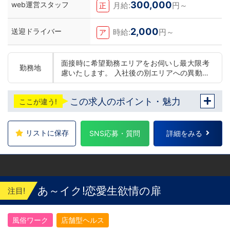
300,000
web運営スタッフ
月給:
円～
正
2,000
送迎ドライバー
時給:
円～
ア
面接時に希望勤務エリアをお伺いし最大限考
勤務地
慮いたします。 入社後の別エリアへの異動の
可否の選択可能です。(変更は随時可能です)
東京 五反田：五反田駅から徒歩2分 池袋：池
この求人のポイント・魅力
ここが違う!
袋駅西口から徒歩2分 吉原：三ノ輪駅から徒
歩8分 神奈川 横浜：京急線黄金町駅から徒歩
8分 茨城 水戸：水戸駅からバス5分 北海道 札
幌：すすきの駅から徒歩5分 中国・四国 鳥
リストに保存
SNS応募・質問
詳細をみる
取：米子市皆生温泉 愛媛：松山道後温泉 九
州・沖縄 福岡：中洲川端駅から徒歩8分 沖
縄：那覇市※出店準備中 他にも続々出店予定
遠方からのご応募の方にはWEB面接対応して
おります
あ～イク!恋愛生欲情の扉
注目!
風俗ワーク
店舗型ヘルス