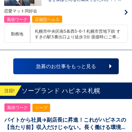
幌エリア：北海道札幌市 地下鉄南北線すすき
のヒントは、 福利厚生と“熱意ある上
意ある上司”の関係
の駅
司”の存在 にありました。 今回の動画で
恋愛マット同好会
は、恋愛グループ札幌店の木崎さんにイン
タビュー。入社して2年経ちぐんぐん成長
風俗ワーク
店舗型ヘルス
している彼が、なぜこの業界に飛び込み、
どうやって信頼を取り戻し、どんな環境で
札幌市中央区南5条西5-6-1 札幌市営地下鉄 す
挑戦し続けているのか——。その裏側を本
勤務地
すきの駅5番出口より徒歩3分 面接時にご希望
人がリアルに語ってくれています。 「職
場の雰囲気って実際どうなの？」「どんな
の勤務地をお伺いし、配属店舗を決定いたし
人が働いてるの？」そう思った方は、ぜひ
ます。 入社後の転勤についても希望を考慮い
動画で木崎さんの熱量とストーリーを感じ
たします。 ■札幌エリア：北海道札幌市 地下
てください。動画はこちらから
鉄南北線すすきの駅 ■横浜エリア：神奈川県
↓ https://youtu.be/yTFiQfuE9xI
横浜市中区 ・京急線黄金町駅、日ノ出町駅 ・
急募のお仕事をもっと見る
市営地下鉄阪東橋駅、伊勢佐木長者町駅 ・JR
横浜線関内駅 ■土浦エリア：茨城県土浦市桜
町 ・JR常磐線土浦駅
ソープランド ハピネス札幌
注目!
風俗ワーク
ソープ
バイトから社員→副店長に昇進！これがハピネスの
【当たり前】収入だけじゃない。長く働ける環境が