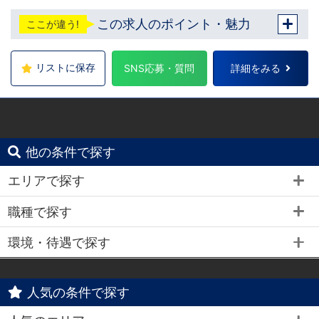
します。 入社後の転勤についても希望を考慮
この求人のポイント・魅力
ここが違う!
いたします。 ■札幌エリア：北海道札幌市 地
下鉄南北線すすきの駅 ■横浜エリア：神奈川
県横浜市中区 ・京急線黄金町駅、日ノ出町駅
・市営地下鉄阪東橋駅、伊勢佐木長者町駅 ・
リストに保存
SNS応募・質問
詳細をみる
JR横浜線関内駅 ■土浦エリア：茨城県土浦市
桜町 ・JR常磐線土浦駅
他の条件で探す
エリアで探す
職種で探す
環境・待遇で探す
人気の条件で探す