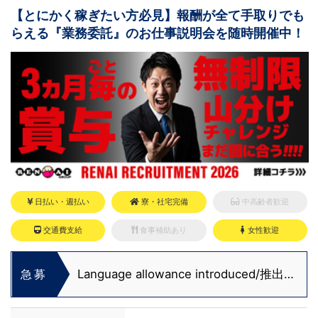
【とにかく稼ぎたい方必見】報酬が全て手取りでも
らえる『業務委託』のお仕事説明会を随時開催中！
日払い・週払い
寮・社宅完備
中高齢者歓迎
交通費支給
食事補助あり
女性歓迎
Language allowance introduced/推出語
急募
言津貼