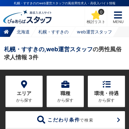
札幌・すすきののweb運営スタッフの風俗男性求人・高収入バイト情報
0
検討リスト
MENU
北海道
札幌・すすきの
web運営スタッフ
札幌・すすきの,web運営スタッフ
の男性風俗
求人情報 3件
エリア
職種
環境・待遇
から探す
から探す
から探す
こだわり条件
で検索