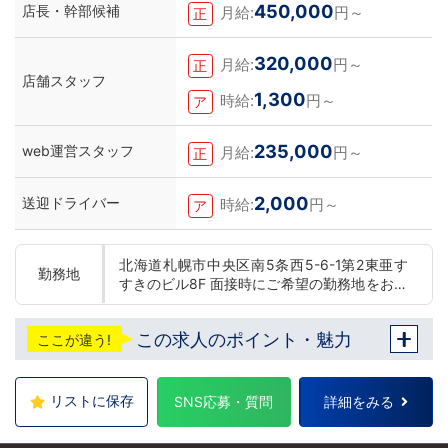
450,000
店長・幹部候補
月給:
円～
正
320,000
月給:
円～
正
店舗スタッフ
1,300
時給:
円～
ア
235,000
web運営スタッフ
月給:
円～
正
2,000
送迎ドライバー
時給:
円～
ア
北海道札幌市中央区南5条西5-6-1第2東亜す
勤務地
すきのビル8F 面接時にご希望の勤務地をお伺
いし、配属店舗を決定いたします。 入社後の
転勤についても希望を考慮いたします。 ■土
この求人のポイント・魅力
ここが違う!
浦エリア：茨城県土浦市桜町 ・JR常磐線土浦
駅 ■横浜エリア：神奈川県横浜市中区 ・京急
線黄金町駅、日ノ出町駅 ・市営地下鉄阪東橋
駅、伊勢佐木長者町駅 ・JR横浜線関内駅 ■
リストに保存
SNS応募・質問
詳細をみる
札幌エリア：北海道札幌市 地下鉄南北線すす
きの駅