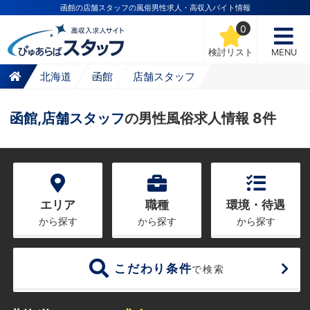
函館の店舗スタッフの風俗男性求人・高収入バイト情報
0
検討リスト
MENU
北海道
函館
店舗スタッフ
函館,店舗スタッフ
の男性風俗求人情報 8件
エリア
職種
環境・待遇
から探す
から探す
から探す
こだわり条件
で検索