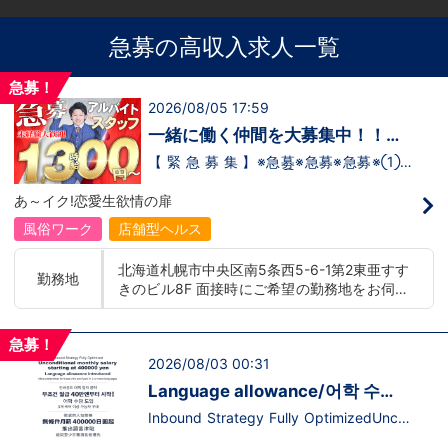
急募の高収入求人一覧
急募！
2026/08/05 17:59
一緒に働く仲間を大募集中！！
【アルバイト・送迎ドライバー急
【 緊 急 募 集 】※急募※急募※急募※①ス
タッフアルバイト！②お客様送迎ドライ
募】
バー！店舗間5分程度お客様を送迎するだ
あ～イク!恋愛生欲情の扉
け！時給：①1,300円～②1,100円～勤務
時間：①早番：8:00～18:00 （食事休憩
風俗ワーク
店舗型ヘルス
あり：実働9時間） 遅番：16:00～翌
2:00（食事休憩あり：実働9時間）②土
北海道札幌市中央区南5条西5-6-1第2東亜すす
日祝日の日中(9時～16時位まで)、平日夜
勤務地
きのビル8F 面接時にご希望の勤務地をお伺い
(夕方～24時位まで)※ご希望があれば、そ
の他のシフト調整も可能です。お気軽にご
し、配属店舗を決定いたします。 入社後の転
相談ください。条件：①笑顔、元気な方
勤についても希望を考慮いたします。 ■土浦
であればOK！②ご自身の車持ち込み
急募！
エリア：茨城県土浦市桜町 ・JR常磐線土浦駅
OK！ 社用車利用も可能！（※社用車利
2026/08/03 00:31
■横浜エリア：神奈川県横浜市中区 ・京急線
用時は時給変動あり）「今すぐ稼ぎた
黄金町駅、日ノ出町駅 ・市営地下鉄阪東橋
い！」「業界に興味はあるけどちょっと不
Language allowance/어학 수
安...」「運転が好き！」という方、大歓
駅、伊勢佐木長者町駅 ・JR横浜線関内駅 ■札
당 도입/推出語言津貼
迎！スピード採用中につき、ご応募はお急
Inbound Strategy Fully OptimizedUncon
幌エリア：北海道札幌市 地下鉄南北線すすき
ぎください！恋愛グループでは、お客様の
ditional monthly salary starting at 400,0
の駅