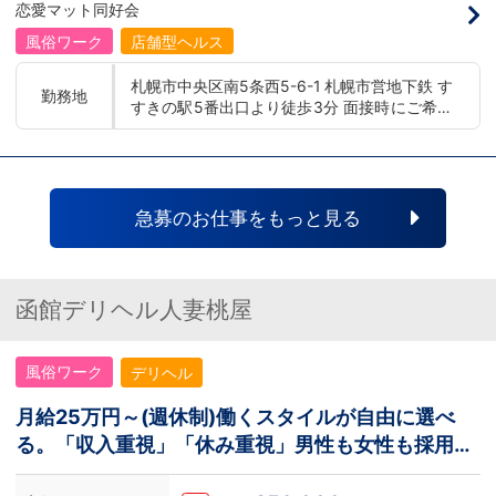
喜びを自分自身の喜びに感じられるような
00 yenLanguage allowance introduced
恋愛マット同好会
人物を求めています！・接客が好き・お客
More preferential for those who are fluen
様が笑顔になると自分も嬉しい・お客様だ
t in 3 or more languages인바운드 대책 철
風俗ワーク
店舗型ヘルス
けでなく、働く仲間もキャストさんも笑顔
저 공략무조건 월급 40만엔부터 시작!어
になると嬉しい・喜んで(楽しんで)もらう
학 수당 도입3개 국어 이상 가능자 우대 徹
札幌市中央区南5条西5-6-1 札幌市営地下鉄 す
為にはどうしたらいいのか？を考えられる
底的入站策略無條件月薪 400,000 日圓起
勤務地
すきの駅5番出口より徒歩3分 面接時にご希望
上記のような方が当グループでは活躍の場
推出語言津貼能說至少三種語言者優先
を広げています。他にも…・失敗しても諦
の勤務地をお伺いし、配属店舗を決定いたし
めない！・とにかくやる気だけは負けな
ます。 入社後の転勤についても希望を考慮い
い！・環境を変えてチャレンジしたい！・
たします。 ■札幌エリア：北海道札幌市 地下
とにかくお給料をあげたい！など。接客業
鉄南北線すすきの駅 ■横浜エリア：神奈川県
経験がないからダメという事は一切なく、
横浜市中区 ・京急線黄金町駅、日ノ出町駅 ・
自分の将来のビジョンの為にこうしたい！
急募のお仕事をもっと見る
こうなりたい！と強い意志を持ってる方に
市営地下鉄阪東橋駅、伊勢佐木長者町駅 ・JR
も平等にチャンスがある職場になっていま
横浜線関内駅 ■土浦エリア：茨城県土浦市桜
す。その為、未経験からの応募も大歓迎で
町 ・JR常磐線土浦駅
す。今働いてる先輩方は、異業種から転職
してきた方が圧倒的に多いです。「ちょっ
函館デリヘル人妻桃屋
と求めてる人物像と自分は違うかも…？」
と思う方もいると思います。ですが、よく
考えてください。全てが当てはまる人の方
風俗ワーク
デリヘル
が少ないと思います。ココは自分にも当て
はまる！で十分なんです。まずは応募し
て、面接時にあなたの想いを聞かせてくだ
月給25万円～(週休制)働くスタイルが自由に選べ
さい。その後、私たちの想いを説明させて
る。「収入重視」「休み重視」男性も女性も採用
いただきます。その話の中で共感できる
か/出来ないかだと思います。ご応募お待
中！！
ちしております！！