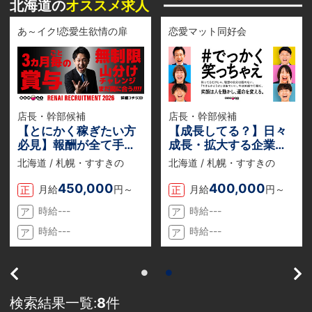
北海道の
オススメ求人
あ～イク!恋愛生欲情の扉
恋愛マット同好会
店長・幹部候補
店長・幹部候補
【とにかく稼ぎたい方
【成長してる？】日々
必見】報酬が全て手取
成長・拡大する企業
りでもらえる『業務委
『恋愛グループ』でチ
北海道 / 札幌・すすきの
北海道 / 札幌・すすきの
託』のお仕事説明会を
ャンスを掴め。若くて
随時開催中！
も得られる収入と役
450,000
400,000
月給
円～
月給
円～
正
正
職！
時給---
時給---
ア
ア
時給---
時給---
ア
ア
検索結果一覧:
8
件