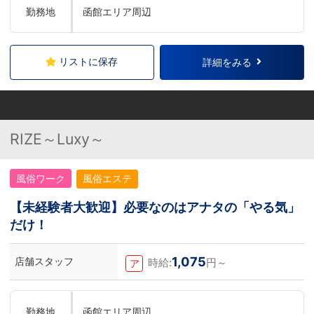
勤務地
函館エリア周辺
リストに保存
詳細をみる
RIZE～Luxy～
風俗ワーク
風俗エステ
【未経験者大歓迎】必要なのはアナタの「やる気」
だけ！
1,075
店舗スタッフ
時給:
円～
ア
勤務地
函館エリア周辺