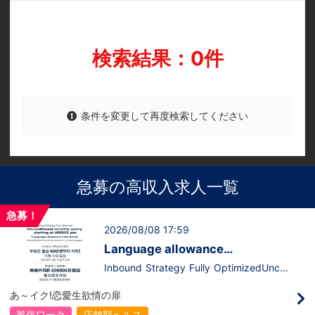
検索結果：0件
条件を変更して再度検索してください
急募の高収入求人一覧
急募！
2026/08/08 17:59
Language allowance
introduced/推出語言津貼
Inbound Strategy Fully OptimizedUncon
ditional monthly salary starting at 400,0
00 yenLanguage allowance introduced
あ～イク!恋愛生欲情の扉
More preferential for those who are fluen
t in 3 or more languages인바운드 대책 철
風俗ワーク
店舗型ヘルス