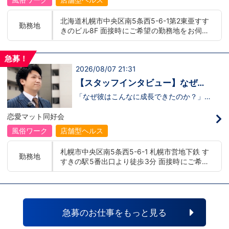
저 공략무조건 월급 40만엔부터 시작!어
학 수당 도입3개 국어 이상 가능자 우대 徹
北海道札幌市中央区南5条西5-6-1第2東亜すす
底的入站策略無條件月薪 400,000 日圓起
勤務地
きのビル8F 面接時にご希望の勤務地をお伺い
推出語言津貼能說至少三種語言者優先
し、配属店舗を決定いたします。 入社後の転
勤についても希望を考慮いたします。 ■土浦
急募！
エリア：茨城県土浦市桜町 ・JR常磐線土浦駅
2026/08/07 21:31
■横浜エリア：神奈川県横浜市中区 ・京急線
黄金町駅、日ノ出町駅 ・市営地下鉄阪東橋
【スタッフインタビュー】なぜ彼
駅、伊勢佐木長者町駅 ・JR横浜線関内駅 ■札
は成長できたのか？福利厚生と“熱
「なぜ彼はこんなに成長できたのか？」そ
幌エリア：北海道札幌市 地下鉄南北線すすき
のヒントは、 福利厚生と“熱意ある上
意ある上司”の関係
の駅
司”の存在 にありました。 今回の動画で
恋愛マット同好会
は、恋愛グループ札幌店の木崎さんにイン
タビュー。入社して2年経ちぐんぐん成長
風俗ワーク
店舗型ヘルス
している彼が、なぜこの業界に飛び込み、
どうやって信頼を取り戻し、どんな環境で
札幌市中央区南5条西5-6-1 札幌市営地下鉄 す
挑戦し続けているのか——。その裏側を本
勤務地
すきの駅5番出口より徒歩3分 面接時にご希望
人がリアルに語ってくれています。 「職
場の雰囲気って実際どうなの？」「どんな
の勤務地をお伺いし、配属店舗を決定いたし
人が働いてるの？」そう思った方は、ぜひ
ます。 入社後の転勤についても希望を考慮い
動画で木崎さんの熱量とストーリーを感じ
たします。 ■札幌エリア：北海道札幌市 地下
てください。動画はこちらから
鉄南北線すすきの駅 ■横浜エリア：神奈川県
↓ https://youtu.be/yTFiQfuE9xI
横浜市中区 ・京急線黄金町駅、日ノ出町駅 ・
急募のお仕事をもっと見る
市営地下鉄阪東橋駅、伊勢佐木長者町駅 ・JR