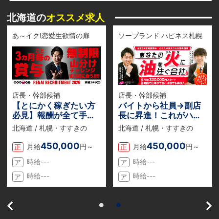
北海道の
オススメ求人
あ～イク!恋愛生欲情の扉
ソープランド ハピネス札幌
店長・幹部候補
店長・幹部候補
【とにかく稼ぎたい方
バイトから社員→副店
必見】報酬が全て手取
長に昇進！これがハピ
りでもらえる『業務委
ネスの【当たり前】収
北海道 / 札幌・すすきの
北海道 / 札幌・すすきの
託』のお仕事説明会を
入だけじゃない。長く
随時開催中！
働ける環境がある。
450,000
450,000
月給
円～
月給
円～
正
正
時給---
時給---
ア
ア
時給---
時給---
ア
ア