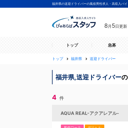
福井県の送迎ドライバーの風俗男性求人・高収入バイ
8
5
月
日更新
トップ
急募
トップ
福井県
送迎ドライバー
福井県,送迎ドライバー
の
4
件
AQUA REAL-アクアレアル-
風俗ワーク
デリヘル