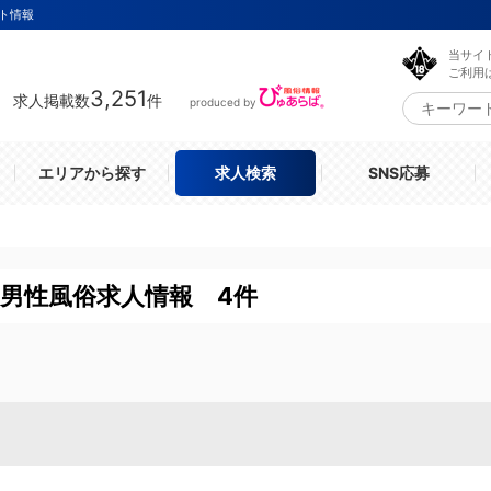
ト情報
当サイ
ご利用
3,251
求人掲載数
件
produced by
エリアから探す
求人検索
SNS応募
男性風俗求人情報 4件