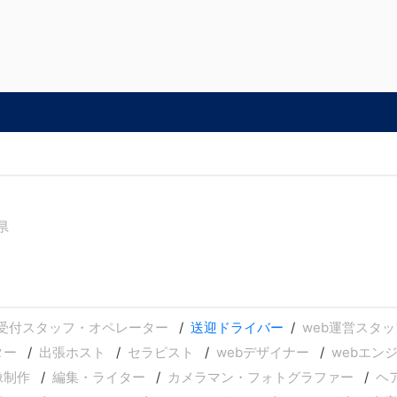
県
受付スタッフ・オペレーター
送迎ドライバー
web運営スタッ
ター
出張ホスト
セラピスト
webデザイナー
webエン
像制作
編集・ライター
カメラマン・フォトグラファー
ヘ