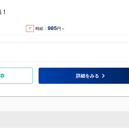
集！
985
時給：
円～
ア
存
詳細をみる