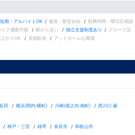
短期・アルバイトOK
服装・髪型自由
勤務時間・曜日応相談
バイク通勤可能
駅から近い
独立支援制度あり
グループ店
電上がりOK
長期歓迎
アットホームな職場
反田
横浜(関内·曙町)
川崎(堀之内·南町)
西川口·蕨
神戸・三宮
雄琴
奈良市
和歌山市