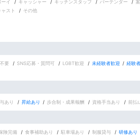
ボーイ
キャッシャー
キッチンスタッフ
バーテンダー
キャスト
その他
不要
SNS応募・質問可
LGBT歓迎
未経験者歓迎
経験
与あり
昇給あり
歩合制・成果報酬
資格手当あり
前払
保険完備
食事補助あり
駐車場あり
制服貸与
研修あり