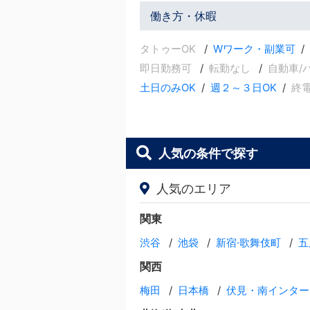
働き方・休暇
タトゥーOK
Wワーク・副業可
即日勤務可
転勤なし
自動車/
土日のみOK
週２～３日OK
終
人気の条件で探す
人気のエリア
関東
渋谷
池袋
新宿·歌舞伎町
五
関西
梅田
日本橋
伏見・南インター