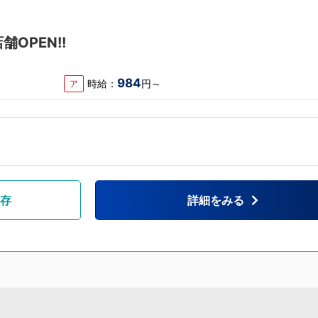
OPEN!!
984
時給：
円～
ア
存
詳細をみる