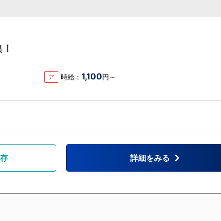
集！
1,100
時給：
円～
ア
存
詳細をみる