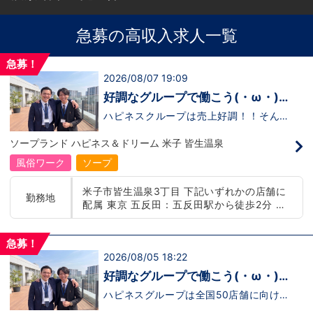
急募の高収入求人一覧
急募！
2026/08/07 19:09
好調なグループで働こう(・ω・)
ノ
ハピネスクループは売上好調！！そんな
中、また店舗数が増えるとか…そんな噂も
ございます。では！好調なハピネスグルー
ソープランド ハピネス＆ドリーム 米子 皆生温泉
プで働く利点とは！？新しいお店がまた増
える予定なので役職ポストに空き枠有！！
風俗ワーク
ソープ
つまり・・・ハピネスグループの中でも、
今！1番役職に就けるチャンスが転がって
米子市皆生温泉3丁目 下記いずれかの店舗に
いるんです。こ、これは…(ﾟДﾟ;)「今」入
勤務地
配属 東京 五反田：五反田駅から徒歩2分 池
社するべきじゃないですか！？！？のし上
がりたいなら、このビッグチャンス見逃さ
袋：池袋駅西口から徒歩2分 吉原：三ノ輪駅
ないでください！！チャンスの多いグルー
から徒歩8分 神奈川 横浜：京急線黄金町駅か
プで上を目指しませんか？？当グループは
急募！
ら徒歩8分 茨城 水戸：水戸駅からバス5分 北
年功序列ではなく実力主義です。頑張り次
2026/08/05 18:22
海道 札幌：すすきの駅から徒歩5分 中国・四
第でいくらでも店長や幹部枠への昇格が可
国 鳥取：米子市皆生温泉 愛媛：松山道後温泉
能なんです！力のある方には必要な席をし
好調なグループで働こう(・ω・)
っかりご用意できる環境ですのでご安心く
九州・沖縄 福岡：中洲川端駅から徒歩8分 沖
ノ
ださい。実際に入社後、最短で8ヶ月で店
ハピネスグループは全国50店舗に向けて
縄：那覇市※出店準備中 他にも続々出店予定
長になった先輩もいます。その先輩のあと
着々と店舗拡大中です！では！好調なハピ
遠方からのご応募の方にはWEB面接対応して