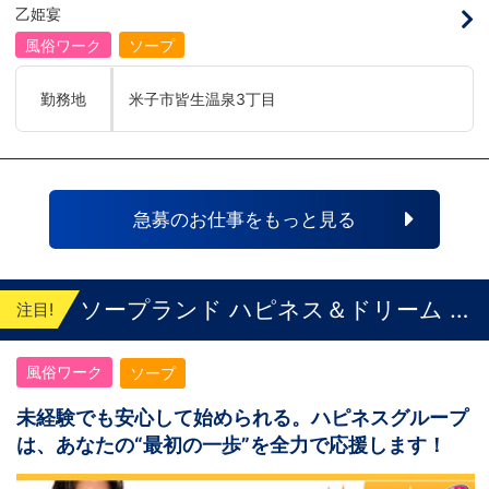
にアナタも続きませんか！？勿論、男性だ
ネスグループで働く利点とは！？新しいお
乙姫宴
おります
けではなく女性も活躍中。ハピネスグルー
店がまた増えるので役職ポストに空き枠
プ初の女性店長だって目指せます。それで
有！！ つまり・・・ハピネスグループの
風俗ワーク
ソープ
もまだ迷ってるって方は是非オフィシャル
中でも、今！1番役職に就けるチャンスが
サイトをご覧下さい。
転がっているんです。こ、これは…(ﾟДﾟ;)
【https://happiness-group.biz/​】※お手
「今」入社するべきじゃないです
勤務地
米子市皆生温泉3丁目
数ですがコピー＆ペーストしてURLを開い
か！？！？ のし上がりたいなら、このビ
ていただければです。先輩のインタビュー
ッグチャンス見逃さないでください！！チ
動画など、アナタが一歩踏み出すキッカケ
ャンスの多いグループで上を目指しません
になるものがあるかもしれません。是非ご
か？？当グループは年功序列ではなく実力
覧ください(^^)鳥取米子で「オトコの出稼
主義です。 頑張り次第でいくらでも店長
ぎキャンペーン」実施中！1年勤務480万
や幹部枠への昇格が可能なんです！力のあ
円＋目標達成報奨金100万円☆※今だけ限
る方には必要な席をしっかりご用意できる
急募のお仕事をもっと見る
定引越し代も当社負担！！！
環境ですのでご安心ください。実際に入社
後、最短で8ヶ月で店長になった先輩もい
ます。その先輩のあとにアナタも続きませ
んか！？ 勿論、男性だけではなく女性も
活躍中。ハピネスグループ初の女性店長だ
ソープランド ハピネス＆ドリーム 米
注目!
って目指せます。それでもまだ迷ってるっ
子 皆生温泉
て方は是非オフィシャルサイトをご覧下さ
い。【https://happiness-group.biz/​】 ※
風俗ワーク
ソープ
お手数ですがコピー＆ペーストしてURLを
開いていただければです。先輩のインタビ
ュー動画など、アナタが一歩踏み出すキッ
未経験でも安心して始められる。ハピネスグループ
カケになるものがあるかもしれません。是
は、あなたの“最初の一歩”を全力で応援します！
非ご覧ください(^^)鳥取米子で 「オトコの
出稼ぎキャンペーン」実施中！1年勤務
480万円＋目標達成報奨金100万円☆※今