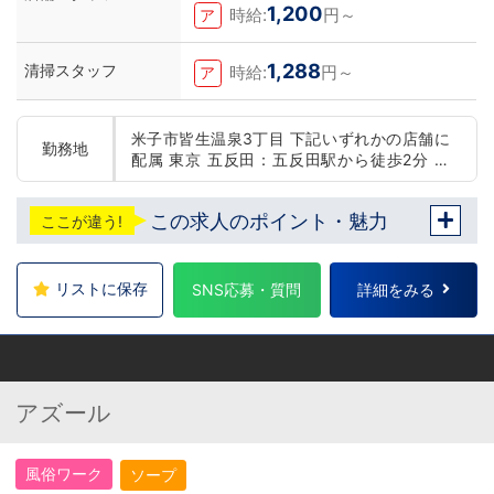
1,200
時給:
円～
ア
1,288
清掃スタッフ
時給:
円～
ア
米子市皆生温泉3丁目 下記いずれかの店舗に
勤務地
配属 東京 五反田：五反田駅から徒歩2分 池
袋：池袋駅西口から徒歩2分 吉原：三ノ輪駅
から徒歩8分 神奈川 横浜：京急線黄金町駅か
この求人のポイント・魅力
ここが違う!
ら徒歩8分 茨城 水戸：水戸駅からバス5分 北
海道 札幌：すすきの駅から徒歩5分 中国・四
国 鳥取：米子市皆生温泉 愛媛：松山道後温泉
九州・沖縄 福岡：中洲川端駅から徒歩8分 沖
リストに保存
SNS応募・質問
詳細をみる
縄：那覇市※出店準備中 他にも続々出店予定
遠方からのご応募の方にはWEB面接対応して
おります
アズール
風俗ワーク
ソープ