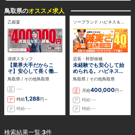
鳥取県の
オススメ求人
乙姫宴
ソープランド ハピネス＆ドリーム 米子 皆生温泉
清掃スタッフ
店長・幹部候補
【業界大手だからこ
未経験でも安心して始
そ】安心して長く働け
められる。ハピネスグ
る環境を整備していま
ループは、あなたの“最
鳥取県 / その他鳥取県
鳥取県 / その他鳥取県
す。
初の一歩”を全力で応援
---
します！
400,000
正
月給
円～
正
1,288
時給
円～
ア
時給---
ア
時給---
時給---
ア
ア
検索結果一覧:
3
件