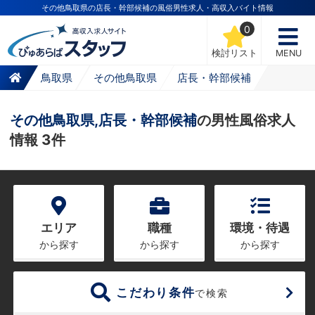
その他鳥取県の店長・幹部候補の風俗男性求人・高収入バイト情報
0
検討リスト
MENU
鳥取県
その他鳥取県
店長・幹部候補
その他鳥取県,店長・幹部候補
の男性風俗求人
情報 3件
エリア
職種
環境・待遇
から探す
から探す
から探す
こだわり条件
で検索