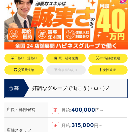
だけ限定引越し代も当社負担！！！
日払い・週払い
寮・社宅完備
中高齢者歓迎
交通費支給
食事補助あり
女性歓迎
好調なグループで働こう(・ω・)ノ
急募
400,000
店長・幹部候補
月給:
円～
正
315,000
月給:
円～
正
店舗スタッフ