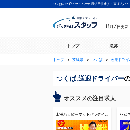
つくばの送迎ドライバーの風俗男性求人・高収入バイ
8
7
月
日更新
トップ
急募
トップ
茨城県
つくば
送迎ドライ
つくば,送迎ドライバー
オススメの注目求人
土浦ハッピーマットパラダイス
ハピ