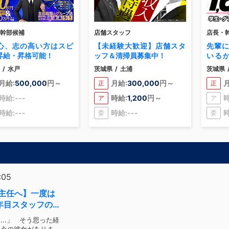
幹部候補
店舗スタッフ
店長・
心、志の高い方はスピ
【未経験大歓迎】店舗スタ
先輩
昇給・昇格可能！
ッフ＆清掃員募集中！
いる
気”
/
水戸
茨城県
/
土浦
茨城県
く、
月給:
500,000
円～
月給:
300,000
円～
月
正
正
す！
時給:---
時給:
1,200
円～
時
ア
ア
時給:---
時給:---
時
委
委
:05
主任へ】一度は
年目スタッフの
..」 そう思った経