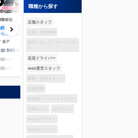
職種から探す
幹部候補
店舗スタッフ
に続け！目指す手本が
店長・幹部候補
から頑張れる！“やる
がすべて！性別関係な
/
水戸
受付スタッフ・オペレータ
実力で高収入を掴めま
ー
給:
500,000
円～
送迎ドライバー
給:---
給:---
web運営スタッフ
事務・経理スタッフ
企画営業
講習員・インストラクター
出張ホスト
セラピスト
webデザイナー
webエンジニア