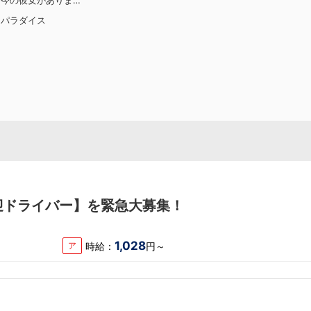
、今の彼女がありま
は、土浦店所属・森
トパラダイス
ュー。元キャストの
から挫折を経験しな
長した背景 には、
の距離の近さ” があ
ープを選んだ理由、
エピソード、そして
森田主任の飾らない
インタビューで
から
outube.com/watch
迎ドライバー】を緊急大募集！
1,028
時給：
円～
ア