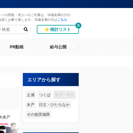
トへの閲覧・求人へのご応募は、18歳未満の方の
は固くお断り致します。18歳未満の方は
こちら
0
検討リスト
PR動画
給与公開
エリアから探す
土浦
つくば
取手・牛久
水戸
日立・ひたちなか
その他茨城県
ス水戸