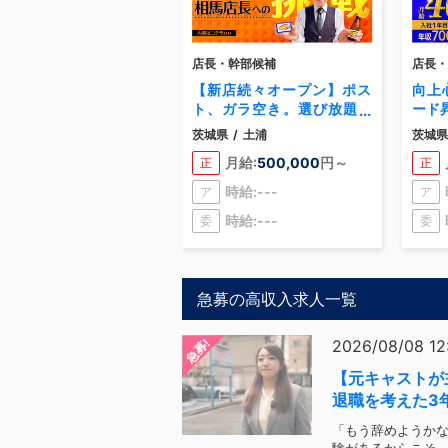
店長・幹部候補
店長・
【新店続々オープン】ポス
向上
ト、ガラ空き。選び放題！
ード
一般職で月収【 53万円 】超
茨城県
/
土浦
茨城県
の実績あり。
月給:
500,000
円～
正
正
時給:---
ア
ア
時給:---
委
委
急募の高収入求人一覧
急募!
2026/08/08 12
【元キャストが
退職を考えた3
転機
「もう辞めようかな.