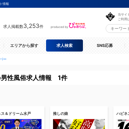
ト情報
当サイ
ご利用
3,253
求人掲載数
件
produced by
エリアから探す
求人検索
SNS応募
バー
の男性風俗求人情報 1件
ネス＆ドリーム水戸
推しの娘
ハピネ