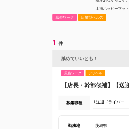
験があるからこそ
す。 今回の動画で
土浦ハッピーマッ
田主任にインタビ
彼女が、入社して
風俗ワーク
店舗型ヘルス
がらも 主任へと成
意外にも “社長と
りました。 当グル
印象に残っている
1
意外な趣味まで。
件
人柄が垣間見える
す。 動画はこちら
↓ https://www.y
舐めていいとも！
?v=trgURXGX--8
風俗ワーク
デリヘル
【店長・幹部候補】【送
1.送迎ドライバー
募集職種
勤務地
茨城県