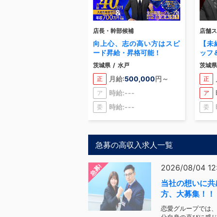
店長・幹部候補
店舗ス
向上心、志の高い方はスピ
【未
ード昇給・昇格可能！
ッフ
茨城県
/
水戸
茨城県
月給:
500,000
円～
正
正
時給:---
ア
ア
時給:---
委
委
急募の高収入求人一覧
急募!
2026/08/04 12
当社の想いに共
方、大募集！！
恋愛グループでは