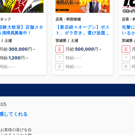
タッフ
店長・幹部候補
店長・
経験大歓迎】店舗スタ
【新店続々オープン】ポス
先輩
＆清掃員募集中！
ト、ガラ空き。選び放題！
いる
一般職で月収【 53万円 】超
気”
/
土浦
茨城県
/
土浦
茨城県
の実績あり。
く、
月給:
300,000
円～
月給:
500,000
円～
月
正
正
す！
時給:
1,200
円～
時給:---
時
ア
ア
時給:---
時給:---
時
委
委
:05
感してくれる
、お客様の喜びを自