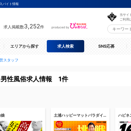
収入バイト情報
当サイ
ご利用
3,252
求人掲載数
件
produced by
エリアから探す
求人検索
SNS応募
運営スタッフ
の男性風俗求人情報 1件
の娘
土浦ハッピーマットパラダイス
ハピネ