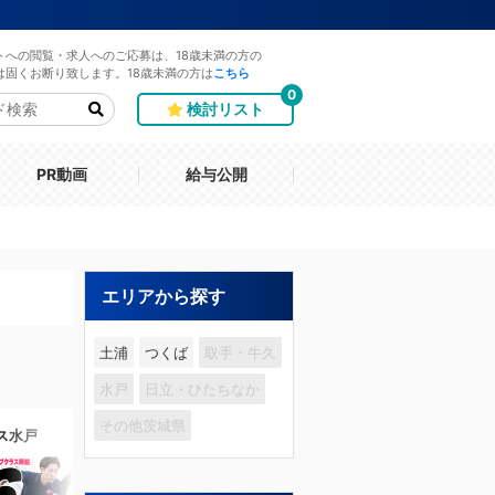
トへの閲覧・求人へのご応募は、18歳未満の方の
は固くお断り致します。18歳未満の方は
こちら
0
検討リスト
PR動画
給与公開
エリアから探す
土浦
つくば
取手・牛久
水戸
日立・ひたちなか
その他茨城県
ス水戸