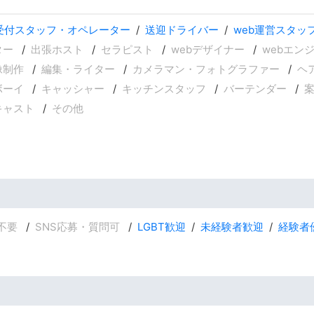
受付スタッフ・オペレーター
送迎ドライバー
web運営スタッ
ター
出張ホスト
セラピスト
webデザイナー
webエン
像制作
編集・ライター
カメラマン・フォトグラファー
ヘ
ボーイ
キャッシャー
キッチンスタッフ
バーテンダー
キャスト
その他
不要
SNS応募・質問可
LGBT歓迎
未経験者歓迎
経験者