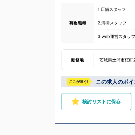
ずは応募して、面
を聞かせてくださ
1.店舗スタッフ
の想いを説明させ
の話の中で共感でき
と思います。ご応
2.清掃スタッフ
募集職種
す！！
3.web運営スタッ
勤務地
茨城県土浦市桜町2
この求人のポイ
ここが違う!
検討リストに保存