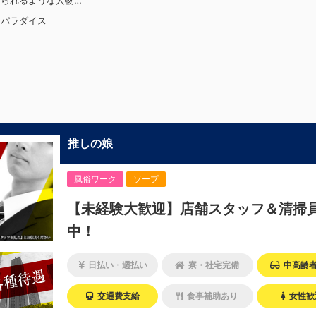
じられるような人物
・接客が好き・お客
トパラダイス
自分も嬉しい・お客
く仲間もキャストさ
しい・喜んで(楽し
どうしたらいいの
上記のような方が当
の場を広げていま
しても諦めない！・
けは負けない！・環
ンジしたい！・とに
たい！など。接客業
推しの娘
メという事は一切な
ビジョンの為にこう
たい！と強い意志を
風俗ワーク
ソープ
等にチャンスがある
す。その為、未経験
【未経験大歓迎】店舗スタッフ＆清掃
迎です。今働いてる
から転職してきた方
中！
す。「ちょっと求め
違うかも…？」と思
日払い・週払い
寮・社宅完備
中高齢
ます。ですが、よく
全てが当てはまる人
います。ココは自分
交通費支給
食事補助あり
女性歓
で十分なんです。ま