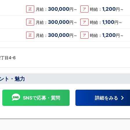
接時にあなたの想い
い。その後、私たち
300,000
1,200
月給：
円～
時給：
円～
正
ア
ていただきます。そ
るか/出来ないかだ
300,000
1,100
募お待ちしておりま
月給：
円～
時給：
円～
正
ア
300,000
1,200
フ
月給：
円～
時給：
円～
正
ア
丁目4-6
ント・魅力
SNSで応募・質問
詳細をみる