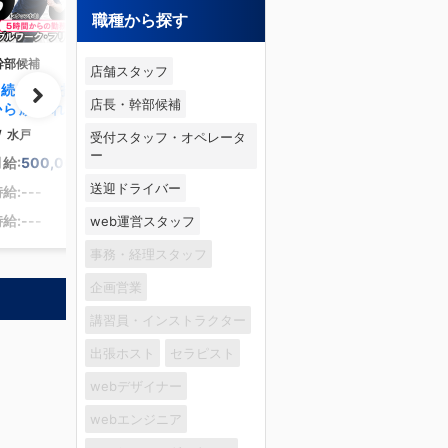
職種から探す
幹部候補
店舗スタッフ
に続け！目指す手本が
店長・幹部候補
から頑張れる！“やる
がすべて！性別関係な
/
水戸
受付スタッフ・オペレータ
実力で高収入を掴めま
ー
給:
500,000
円～
送迎ドライバー
給:---
給:---
web運営スタッフ
事務・経理スタッフ
企画営業
講習員・インストラクター
出張ホスト
セラピスト
webデザイナー
webエンジニア