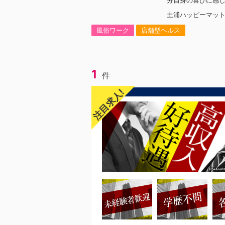
分自身の喜びに感
を求めています！
土浦ハッピーマッ
様が笑顔になると
様だけでなく、働
風俗ワーク
店舗型ヘルス
んも笑顔になると嬉
んで)もらう為には
か？を考えられる
グループでは活躍
1
す。他にも…・失敗
件
とにかくやる気だ
境を変えてチャレ
注目求人!
かくお給料をあげ
経験がないからダ
く、自分の将来の
したい！こうなり
持ってる方にも平
職場になっていま
からの応募も大歓
先輩方は、異業種
が圧倒的に多いで
てる人物像と自分は
う方もいると思い
考えてください。
の方が少ないと思
にも当てはまる！