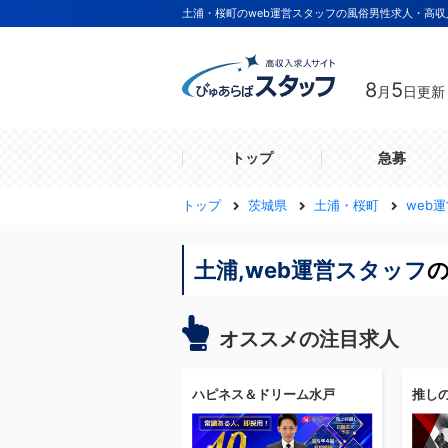
土浦・桜町のweb運営スタッフの風俗男性求人・高
8
5
月
日更新
トップ
急募
トップ
茨城県
土浦・桜町
web
土浦,web運営スタッフ
オススメの注目求人
ハピネス＆ドリーム水戸
推し