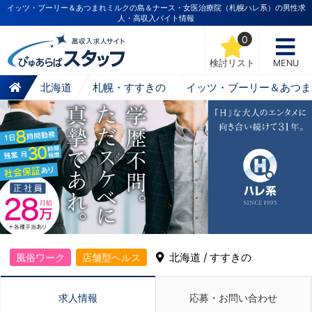
イッツ・ブーリー＆あつまれミルクの島＆ナース・女医治療院（札幌ハレ系）の男性求
人・高収入バイト情報
0
検討リスト
MENU
北海道
札幌・すすきの
イッツ・ブーリー＆あつま
北海道 / すすきの
風俗ワーク
店舗型ヘルス
求人情報
応募・お問い合わせ