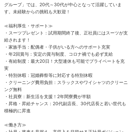
グループ」では、20代～30代が中心となって活躍していま
す。未経験からの挑戦も大歓迎！
≪福利厚生・サポート≫
・スーツプレゼント：試用期間終了後、正社員にはスーツが支
給されます！
・家族手当：配偶者・子供がいる方へのサポート充実
・年2回賞与：安定の賞与制度、コロナ禍でも必ず支給
・有給制度：最大20日！大型連休も可能でプライベートを充
実
・特別休暇：冠婚葬祭等に対応する特別休暇
・クリーニング費用負担：スラックスやワイシャツのクリーニ
ング無料
・社員寮：新生活を支援！2年間寮費が半額
・昇格・昇給チャンス：20代副店長、30代店長と若い世代も
積極的に昇進
≪働き方≫
・社員：将来を見据え、高収入を目指せる正社員ポジション