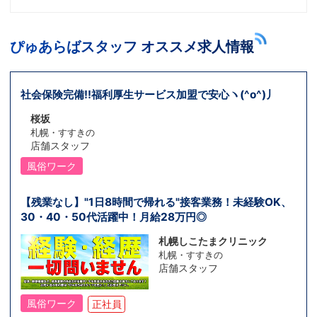
ぴゅあらばスタッフ オススメ求人情報
社会保険完備!!福利厚生サービス加盟で安心ヽ(^o^)丿
桜坂
札幌・すすきの
店舗スタッフ
風俗ワーク
【残業なし】"1日8時間で帰れる"接客業務！未経験OK、
30・40・50代活躍中！月給28万円◎
札幌しこたまクリニック
札幌・すすきの
店舗スタッフ
風俗ワーク
正社員