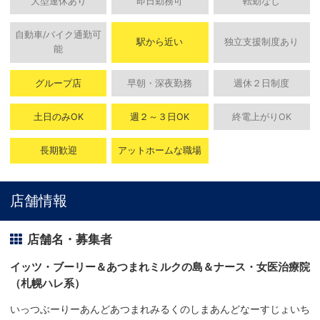
大型連休あり
即日勤務可
転勤なし
自動車/バイク通勤可
駅から近い
独立支援制度あり
能
グループ店
早朝・深夜勤務
週休２日制度
土日のみOK
週２～３日OK
終電上がりOK
長期歓迎
アットホームな職場
店舗情報
店舗名・募集者
イッツ・ブーリー＆あつまれミルクの島＆ナース・女医治療院
（札幌ハレ系）
いっつぶーりーあんどあつまれみるくのしまあんどなーすじょいち