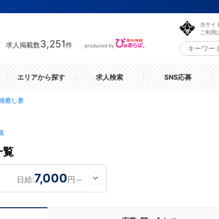
当サイ
ご利用
3,251
求人掲載数
件
produced by
エリアから探す
求人検索
SNS応募
幌癒し妻
幌
一覧
7,000
日給:
円～