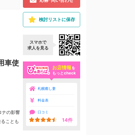
応募･問い合わせ
検討リストに保存
スマホで
求人を見る
用車使
お店情報
を
もっとcheck
札幌癒し妻
料金表
ロナの影響
口コミ
14件
乗ることも