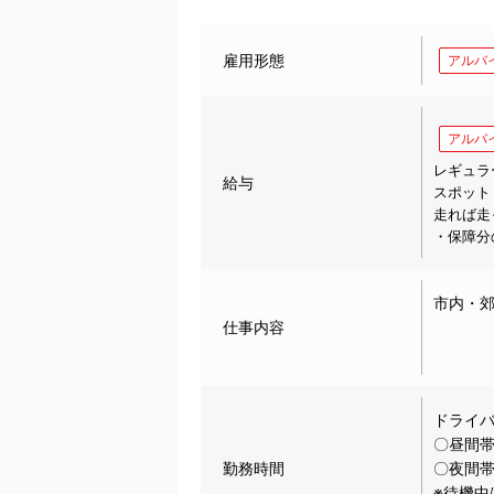
雇用形態
アルバ
アルバ
レギュラ
給与
スポットド
走れば走
・保障分
市内・
仕事内容
ドライ
〇昼間帯
勤務時間
〇夜間帯
※待機中