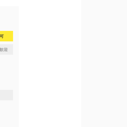
問可
歓迎