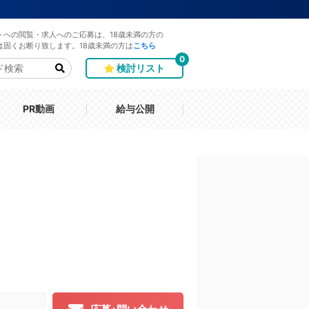
トへの閲覧・求人へのご応募は、18歳未満の方の
は固くお断り致します。18歳未満の方は
こちら
0
検討リスト
PR動画
給与公開