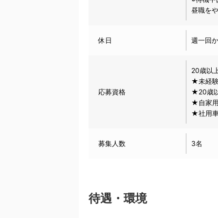
昼職を
休日
週一回
20歳以
★未経
応募資格
★20歳
★自家
★社用
募集人数
3名
待遇・環境