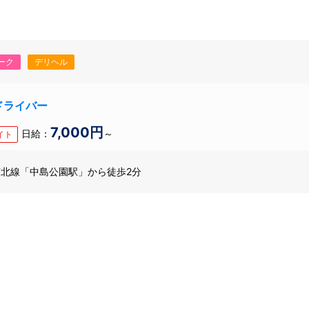
ーク
デリヘル
迎ドライバー
7,000円
日給：
～
イト
北線「中島公園駅」から徒歩2分