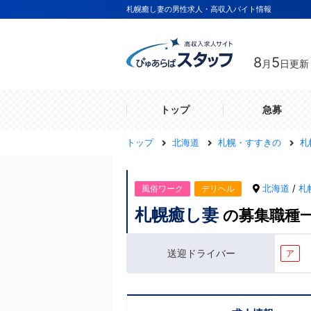
札幌癒し妻の男性求人・高収入バイト情報
8
5
月
日更新
トップ
急募
トップ
北海道
札幌・すすきの
札
北海道
/
札
風俗ワーク
デリヘル
札幌癒し妻
の募集職種
送迎ドライバー
ア